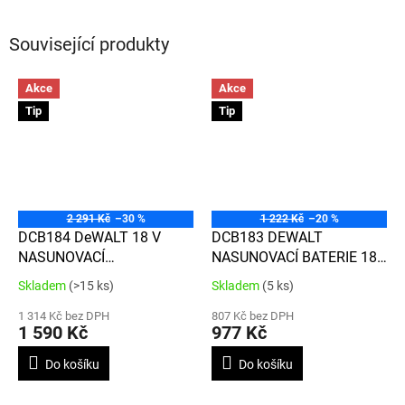
Související produkty
Akce
Akce
Tip
Tip
2 291 Kč
–30 %
1 222 Kč
–20 %
DCB184 DeWALT 18 V
DCB183 DEWALT
NASUNOVACÍ
NASUNOVACÍ BATERIE 18V
AKUMULÁTOR XR LI-ION S
XR LI-ION S KAPACITOU 2,0
Skladem
(>15 ks)
Skladem
(5 ks)
Průměrné
Průměrné
KAPACITOU 5,0Ah
AH
hodnocení
hodnocení
1 314 Kč bez DPH
807 Kč bez DPH
produktu
produktu
1 590 Kč
977 Kč
je
je
3,6
3,4
Do košíku
Do košíku
z
z
5
5