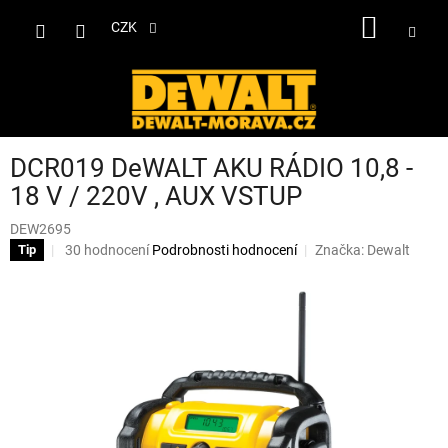
Přejít
NÁKUP
na
CZK
obsah
KOŠÍK
DCR019 DeWALT AKU RÁDIO 10,8 -
18 V / 220V , AUX VSTUP
DEW2695
Průměrné
30 hodnocení
Podrobnosti hodnocení
Značka:
Dewalt
Tip
hodnocení
produktu
je
3,1
z
5
hvězdiček.