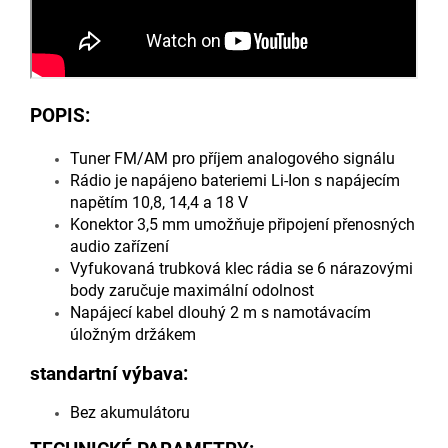
POPIS:
Tuner FM/AM pro příjem analogového signálu
Rádio je napájeno bateriemi Li-Ion s napájecím
napětím 10,8, 14,4 a 18 V
Konektor 3,5 mm umožňuje připojení přenosných
audio zařízení
Vyfukovaná trubková klec rádia se 6 nárazovými
body zaručuje maximální odolnost
Napájecí kabel dlouhý 2 m s namotávacím
úložným držákem
standartní výbava:
Bez akumulátoru