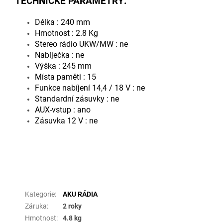
TECHNICKÉ PARAMETRY:
Délka : 240 mm
Hmotnost : 2.8 Kg
Stereo rádio UKW/MW : ne
Nabíječka : ne
Výška : 245 mm
Místa paměti : 15
Funkce nabíjení 14,4 / 18 V : ne
Standardní zásuvky : ne
AUX-vstup : ano
Zásuvka 12 V : ne
Doplňkové parametry
Kategorie
:
AKU RÁDIA
Záruka
:
2 roky
Hmotnost
:
4.8 kg