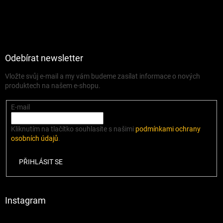
Odebírat newsletter
Vložte svůj e-mail a my vám budeme zasílat informace o nových
produktech na našem e-shopu.
E-mail
Kliknutím na tlačítko souhlasíte s našimi
podmínkami ochrany
osobních údajů
.
PŘIHLÁSIT SE
Instagram