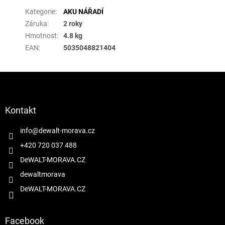
Kategorie
:
AKU NÁŘADÍ
Záruka
:
2 roky
Hmotnost
:
4.8 kg
EAN
:
5035048821404
Z
á
p
a
Kontakt
t
í
info
@
dewalt-morava.cz
+420 720 037 488
DeWALT-MORAVA.CZ
dewaltmorava
DeWALT-MORAVA.CZ
Facebook