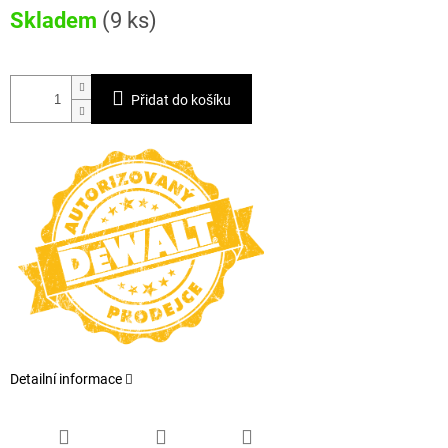
Měrná
Skladem
(9 ks)
cena:
Přidat do košíku
Detailní informace