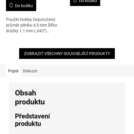
Do košíku
z
Do košíku
5
hvězdiček.
Použití Hobby Doporučený
průměr pilníku 4,5 mm Šířka
drážky 1,1 mm (.043")...
ZOBRAZIT VŠECHNY SOUVISEJÍCÍ PRODUKTY
Popis
Diskuze
Obsah
produktu
Představení
produktu