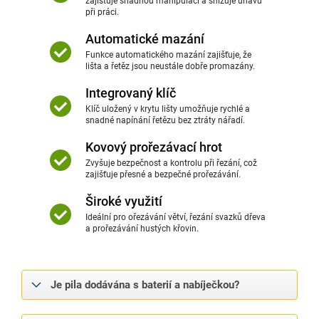
zajišťuje snadnou manipulaci a snižuje únavu
při práci.
Automatické mazání
Funkce automatického mazání zajišťuje, že
lišta a řetěz jsou neustále dobře promazány.
Integrovaný klíč
Klíč uložený v krytu lišty umožňuje rychlé a
snadné napínání řetězu bez ztráty nářadí.
Kovový prořezávací hrot
Zvyšuje bezpečnost a kontrolu při řezání, což
zajišťuje přesné a bezpečné prořezávání.
Široké využití
Ideální pro ořezávání větví, řezání svazků dřeva
a prořezávání hustých křovin.
Je pila dodávána s baterií a nabíječkou?