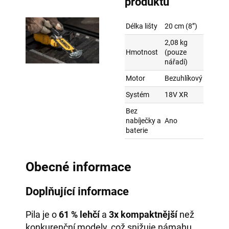
produktu
Délka lišty
20 cm (8”)
2,08 kg
Hmotnost
(pouze
nářadí)
Motor
Bezuhlíkový
Systém
18V XR
Bez
nabíječky a
Ano
baterie
Obecné informace
Doplňující informace
Pila je o
61 % lehčí
a
3x kompaktnější
než
konkurenční modely, což snižuje námahu