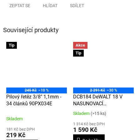
ZEPTAT SE
HLÍDAT
SDÍLET
Související produkty
Tip
Akce
Tip
245 Kč
–10 %
2 291 Kč
–30 %
Pilový řetěz 3/8" 1,1mm -
DCB184 DeWALT 18 V
34 článků 90PX034E
NASUNOVACÍ
AKUMULÁTOR XR LI-ION S
Skladem
(>15 ks)
Průměrné
KAPACITOU 5,0Ah
Skladem
hodnocení
1 314 Kč bez DPH
produktu
1 590 Kč
181 Kč bez DPH
je
219 Kč
3,6