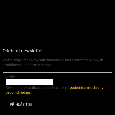
Odebírat newsletter
Vložte svůj e-mail a my vám budeme zasílat informace o nových
produktech na našem e-shopu.
E-mail
Kliknutím na tlačítko souhlasíte s našimi
podmínkami ochrany
osobních údajů
.
PŘIHLÁSIT SE