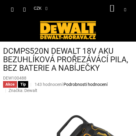
Přejít
NÁKUP
na
CZK
obsah
KOŠÍK
DCMPS520N DEWALT 18V AKU
BEZUHLÍKOVÁ PROŘEZÁVÁCÍ PILA,
BEZ BATERIE A NABÍJEČKY
DEW100488
Průměrné
143 hodnocení
Podrobnosti hodnocení
Akce
Tip
hodnocení
Značka:
Dewalt
produktu
je
3,3
z
5
hvězdiček.