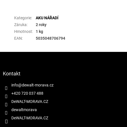
Doplňkové parametry
Kategorie
:
AKU NÁŘADÍ
Záruka
:
2 roky
Hmotnost
:
1 kg
EAN
:
5035048706794
Z
á
p
a
Kontakt
t
í
info
@
dewalt-morava.cz
+420 720 037 488
DeWALT-MORAVA.CZ
dewaltmorava
DeWALT-MORAVA.CZ