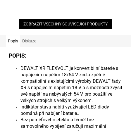
5
5
hvězdiček.
hvězdiček.
ZOBRAZIT VŠECHNY SOUVISEJÍCÍ PRODUKTY
Popis
Diskuze
POPIS:
DEWALT XR FLEXVOLT je konvertibilní baterie s
napájecím napětím 18/54 V zcela zpětně
kompatibilní s existujícími výrobky DEWALT řady
XR s napájecím napětím 18 V a s možností zvýšit
své napětí na nebývalých 54 V, pro použití ve
velkých strojích s velkým výkonem.
Indikátor stavu nabití využívající LED diody
pomáhá při nabíjení baterie.
.
Bez paměťového efektu a téměř bez
samovolného vybíjení zaručují maximální