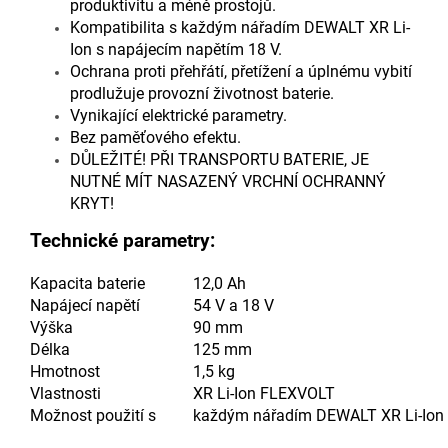
produktivitu a méně prostojů.
Kompatibilita s každým nářadím D
E
WALT XR Li-
Ion s napájecím napětím 18 V.
Ochrana proti přehřátí, přetížení a úplnému vybití
prodlužuje provozní životnost baterie.
Vynikající elektrické parametry.
Bez paměťového efektu.
DŮLEŽITÉ! PŘI TRANSPORTU BATERIE, JE
NUTNÉ MÍT NASAZENÝ VRCHNÍ OCHRANNÝ
KRYT!
Technické parametry:
Kapacita baterie
12,0 Ah
Napájecí napětí
54 V a 18 V
Výška
90 mm
Délka
125 mm
Hmotnost
1,5 kg
Vlastnosti
XR Li-Ion FLEXVOLT
Možnost použití s
každým nářadím D
E
WALT XR Li-Ion