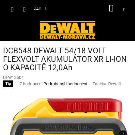
Přejít
NÁKUP
na
CZK
obsah
KOŠÍK
DCB548 DEWALT 54/18 VOLT
FLEXVOLT AKUMULÁTOR XR LI-ION
O KAPACITĚ 12,0Ah
DEW13604
Průměrné
7 hodnocení
Podrobnosti hodnocení
Značka:
Dewalt
Tip
hodnocení
produktu
je
4,0
z
5
hvězdiček.