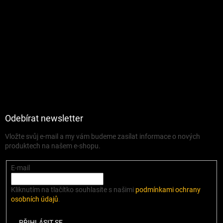
Odebírat newsletter
Vložte svůj e-mail a my vám budeme zasílat informace o nových
produktech na našem e-shopu.
E-mail
Kliknutím na tlačítko souhlasíte s našimi
podmínkami ochrany
osobních údajů
.
PŘIHLÁSIT SE