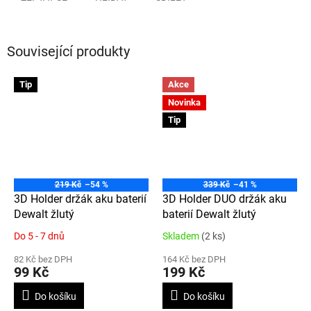
Související produkty
Tip
Akce
Novinka
Tip
219 Kč
–54 %
339 Kč
–41 %
3D Holder držák aku baterií
3D Holder DUO držák aku
Dewalt žlutý
baterií Dewalt žlutý
Do 5 - 7 dnů
Skladem
(2 ks)
Průměrné
Průměrné
hodnocení
hodnocení
82 Kč bez DPH
164 Kč bez DPH
produktu
produktu
99 Kč
199 Kč
je
je
4,7
4,5
Do košíku
Do košíku
z
z