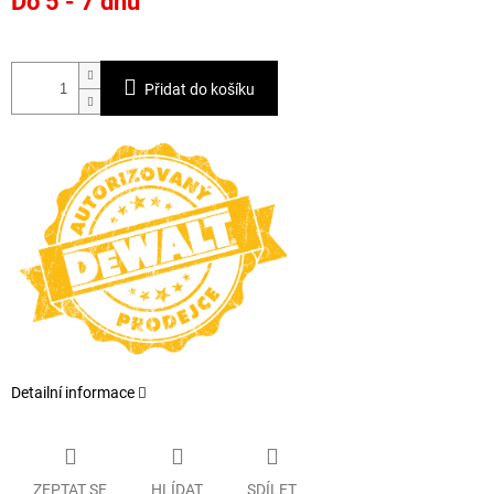
Do 5 - 7 dnů
cena:
Přidat do košíku
Detailní informace
ZEPTAT SE
HLÍDAT
SDÍLET