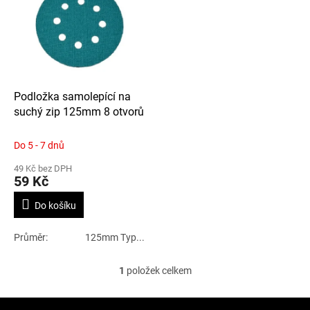
p
p
i
r
s
o
p
d
r
u
o
k
d
t
Podložka samolepící na
u
ů
suchý zip 125mm 8 otvorů
k
t
Do 5 - 7 dnů
ů
49 Kč bez DPH
59 Kč
Do košíku
Průměr: 125mm Typ...
1
položek celkem
O
v
l
Z