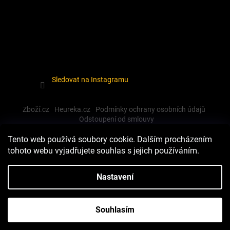
Sledovat na Instagramu
Zboží.cz
Heureka.cz
Podmínky ochrany osobních údajů
Odstoupení od smlouvy
Tento web používá soubory cookie. Dalším procházením
tohoto webu vyjadřujete souhlas s jejich používáním.
Vytvořil Shoptet
Nastavení
Copyright 2026
Dewalt-morava
. Všechna práva vyhrazena.
Souhlasím
Upravit nastavení cookies