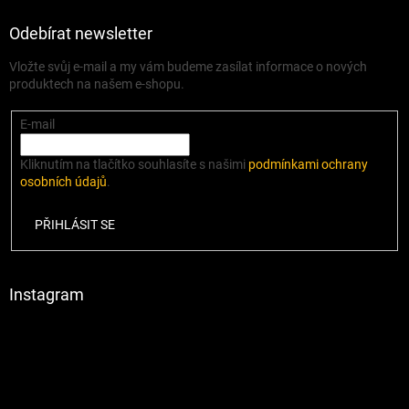
Odebírat newsletter
Vložte svůj e-mail a my vám budeme zasílat informace o nových
produktech na našem e-shopu.
E-mail
Kliknutím na tlačítko souhlasíte s našimi
podmínkami ochrany
osobních údajů
.
PŘIHLÁSIT SE
Instagram