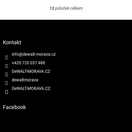
12
položek celkem
O
v
l
Z
á
á
d
p
a
a
Kontakt
c
t
í
í
info
@
dewalt-morava.cz
p
r
+420 720 037 488
v
DeWALT-MORAVA.CZ
k
y
dewaltmorava
v
DeWALT-MORAVA.CZ
ý
p
i
s
Facebook
u