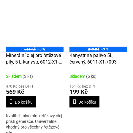
611 Kč
–6 %
219 Kč
–9 %
Minerální olej pro řetězové
Kanystr na palivo 5L,
pily, 5 L kanystr, 6012-X1-
červený, 6011-X1-7003
0042
Skladem
(3 ks)
Skladem
(5 ks)
470 Kč bez DPH
164 Kč bez DPH
569 Kč
199 Kč
Do košíku
Do košíku
Kvalitní, minerální řetězový olej
příští generace. Univerzálně
vhodný pro všechny řetězové
pily.