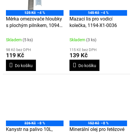
125 Kč
–4 %
145 Kč
–4 %
Měrka omezovače hloubky
Mazací lis pro vodicí
s plochým pilníkem, 1094-
kolečka, 1194-X1-0036
X1-0034
Skladem
(5 ks)
Skladem
(3 ks)
98 Kč bez DPH
115 Kč bez DPH
119 Kč
139 Kč
Do košíku
Do košíku
326 Kč
–8 %
152 Kč
–8 %
Kanystr na palivo 10L,
Minerální olej pro řetězové