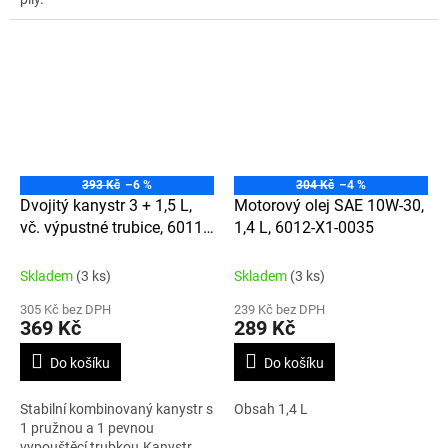
393 Kč
–6 %
304 Kč
–4 %
Dvojitý kanystr 3 + 1,5 L,
Motorový olej SAE 10W-30,
vč. výpustné trubice, 6011-
1,4 L, 6012-X1-0035
X2-7007
Skladem
(3 ks)
Skladem
(3 ks)
305 Kč bez DPH
239 Kč bez DPH
369 Kč
289 Kč
Do košíku
Do košíku
Stabilní kombinovaný kanystr s
Obsah 1,4 L
1 pružnou a 1 pevnou
vypouštěcí trubkou.Kanystr