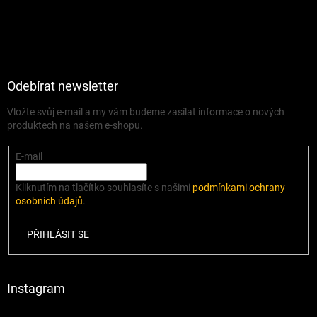
Odebírat newsletter
Vložte svůj e-mail a my vám budeme zasílat informace o nových
produktech na našem e-shopu.
E-mail
Kliknutím na tlačítko souhlasíte s našimi
podmínkami ochrany
osobních údajů
.
PŘIHLÁSIT SE
Instagram