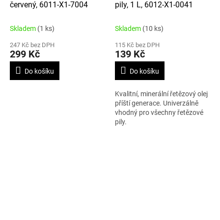
červený, 6011-X1-7004
pily, 1 L, 6012-X1-0041
Skladem
(1 ks)
Skladem
(10 ks)
247 Kč bez DPH
115 Kč bez DPH
299 Kč
139 Kč
Do košíku
Do košíku
Kvalitní, minerální řetězový olej
příští generace. Univerzálně
vhodný pro všechny řetězové
pily.