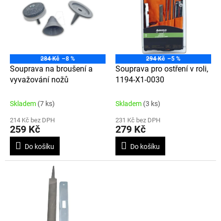
p
p
i
r
s
o
p
d
r
u
o
k
284 Kč
–8 %
294 Kč
–5 %
d
t
Souprava na broušení a
Souprava pro ostření v roli,
u
ů
vyvažování nožů
1194-X1-0030
k
t
Skladem
(7 ks)
Skladem
(3 ks)
ů
214 Kč bez DPH
231 Kč bez DPH
259 Kč
279 Kč
Do košíku
Do košíku