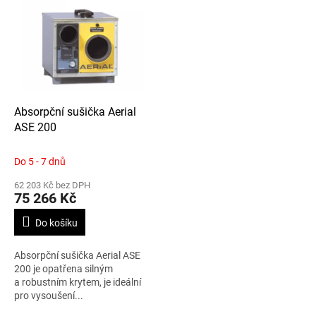
Absorpční sušička Aerial
ASE 200
Do 5 - 7 dnů
62 203 Kč bez DPH
75 266 Kč
Do košíku
Absorpční sušička Aerial ASE
200 je opatřena silným
a robustním krytem, je ideální
pro vysoušení...