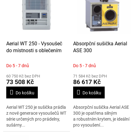
p
p
i
r
s
o
p
d
r
u
o
k
d
t
Aerial WT 250 - Vysoušeč
Absorpční sušička Aerial
u
ů
do místnosti s oblečením
ASE 300
k
t
Do 5 - 7 dnů
Do 5 - 7 dnů
ů
60 750 Kč bez DPH
71 584 Kč bez DPH
73 508 Kč
86 617 Kč
Do košíku
Do košíku
Aerial WT 250 je sušička prádla
Absorpční sušička Aerial ASE
z nové generace vysoušečů WT
300 je opatřena silným
série určených pro prádelny,
a robustním krytem, je ideální
sušárny...
pro vysoušení...