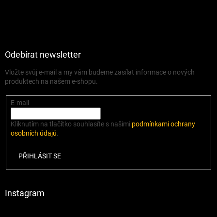
Odebírat newsletter
Vložte svůj e-mail a my vám budeme zasílat informace o nových
produktech na našem e-shopu.
E-mail
Kliknutím na tlačítko souhlasíte s našimi
podmínkami ochrany
osobních údajů
.
PŘIHLÁSIT SE
Instagram