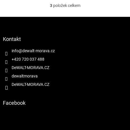
3
položek celkem
O
v
l
Z
á
á
d
p
a
a
Kontakt
c
t
í
í
info
@
dewalt-morava.cz
p
r
+420 720 037 488
v
DeWALT-MORAVA.CZ
k
y
dewaltmorava
v
DeWALT-MORAVA.CZ
ý
p
i
s
Facebook
u