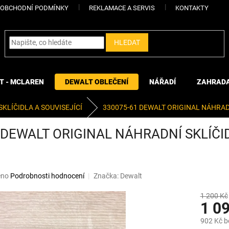
OBCHODNÍ PODMÍNKY
REKLAMACE A SERVIS
KONTAKTY
HLEDAT
T - MCLAREN
DEWALT OBLEČENÍ
NÁŘADÍ
ZAHRAD
SKLÍČIDLA A SOUVISEJÍCÍ
330075-61 DEWALT ORIGINAL NÁHRADN
 DEWALT ORIGINAL NÁHRADNÍ SKLÍČI
eno
Podrobnosti hodnocení
Značka:
Dewalt
1 200 Kč
1 0
902 Kč 