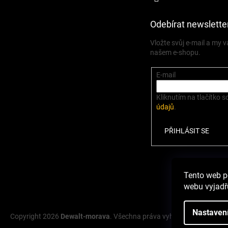
Odebírat newslette
Vložte svůj e-mail a my
našem e-shopu.
E-mail
Kliknutím na tlačítko s
údajů
.
PŘIHLÁSIT SE
Zbož
Tento web p
webu vyjadřu
Nastaven
Copyright 2026
Dewalt-morava
. Všechna práva vyhrazena.
Upravit 