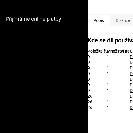
Přijímáme online platby
Popis
Diskuze
Kde se díl použív
Položka č.
Množství na
Č
9
1
D
9
1
D
9
1
D
9
1
D
9
1
D
9
1
D
9
1
D
26
1
D
26
1
D
26
1
D