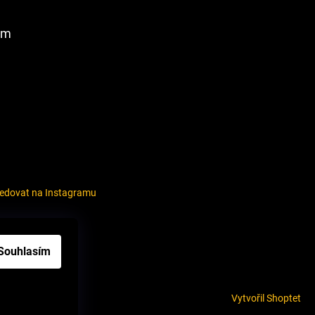
am
ledovat na Instagramu
louvy
Souhlasím
Vytvořil Shoptet