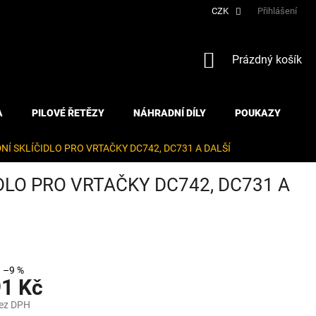
CZK
Přihlášení
NÁKUPNÍ
Prázdný košík
KOŠÍK
A
PILOVÉ ŘETĚZY
NÁHRADNÍ DÍLY
POUKAZY
Í SKLÍČIDLO PRO VRTAČKY DC742, DC731 A DALŠÍ
DLO PRO VRTAČKY DC742, DC731 A
–9 %
91 Kč
bez DPH