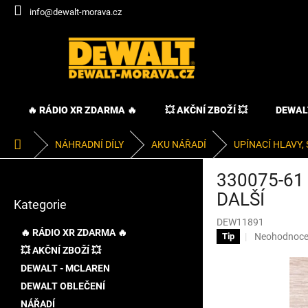
Přejít
info@dewalt-morava.cz
na
obsah
🔥 RÁDIO XR ZDARMA 🔥
💥 AKČNÍ ZBOŽÍ 💥
DEWAL
Domů
NÁHRADNÍ DÍLY
AKU NÁŘADÍ
UPÍNACÍ HLAVY, 
P
330075-61
o
Přeskočit
s
DALŠÍ
Kategorie
kategorie
t
DEW11891
r
🔥 RÁDIO XR ZDARMA 🔥
Průměrné
Neohodnoc
Tip
a
hodnocení
💥 AKČNÍ ZBOŽÍ 💥
n
produktu
DEWALT - MCLAREN
n
je
í
DEWALT OBLEČENÍ
0,0
p
z
NÁŘADÍ