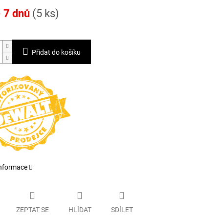
- 7 dnů
(5 ks)
Přidat do košíku
informace
ZEPTAT SE
HLÍDAT
SDÍLET