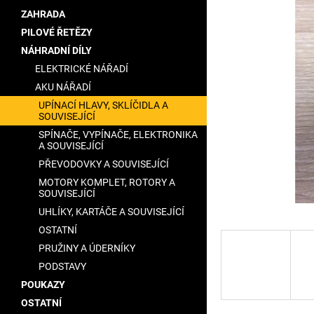
5
a
ZAHRADA
hvězdiček.
n
PILOVÉ ŘETĚZY
e
NÁHRADNÍ DÍLY
l
ELEKTRICKÉ NÁŘADÍ
AKU NÁŘADÍ
UPÍNACÍ HLAVY, SKLÍČIDLA A
SOUVISEJÍCÍ
SPÍNAČE, VYPÍNAČE, ELEKTRONIKA
A SOUVISEJÍCÍ
PŘEVODOVKY A SOUVISEJÍCÍ
MOTORY KOMPLET, ROTORY A
SOUVISEJÍCÍ
UHLÍKY, KARTÁČE A SOUVISEJÍCÍ
OSTATNÍ
PRUŽINY A ÚDERNÍKY
PODSTAVY
POUKAZY
OSTATNÍ