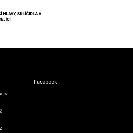
metry
Í HLAVY, SKLÍČIDLA A
EJÍCÍ
Facebook
a.cz
Z
Z