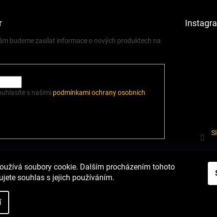
r
Instagr
 vám budeme zasílat informace o nových produktech na
ouhlasíte s našimi
podmínkami ochrany osobních
S
í.cz
Heureka.cz
Podmínky ochrany osobních údajů
Odstoupení od sm
oužívá soubory cookie. Dalším procházením tohoto
jete souhlas s jejich používáním.
í
nastavení cookies