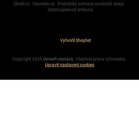
Zboží.cz
Heureka.cz
Podmínky ochrany osobních údajů
Odstoupení od smlouvy
Vytvořil Shoptet
Copyright 2026
Dewalt-morava
. Všechna práva vyhrazena.
Upravit nastavení cookies