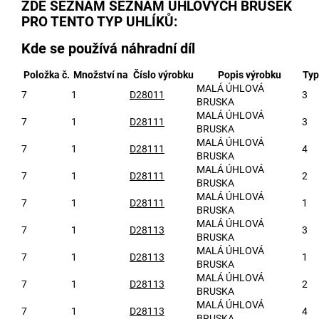
ZDE SEZNAM SEZNAM ÚHLOVÝCH BRUSEK
PRO TENTO TYP UHLÍKŮ:
Kde se používá náhradní díl
Položka č.
Množství na
Číslo výrobku
Popis výrobku
Typ
MALÁ ÚHLOVÁ
7
1
D28011
3
BRUSKA
MALÁ ÚHLOVÁ
7
1
D28111
3
BRUSKA
MALÁ ÚHLOVÁ
7
1
D28111
4
BRUSKA
MALÁ ÚHLOVÁ
7
1
D28111
2
BRUSKA
MALÁ ÚHLOVÁ
7
1
D28111
1
BRUSKA
MALÁ ÚHLOVÁ
7
1
D28113
3
BRUSKA
MALÁ ÚHLOVÁ
7
1
D28113
1
BRUSKA
MALÁ ÚHLOVÁ
7
1
D28113
2
BRUSKA
MALÁ ÚHLOVÁ
7
1
D28113
4
BRUSKA