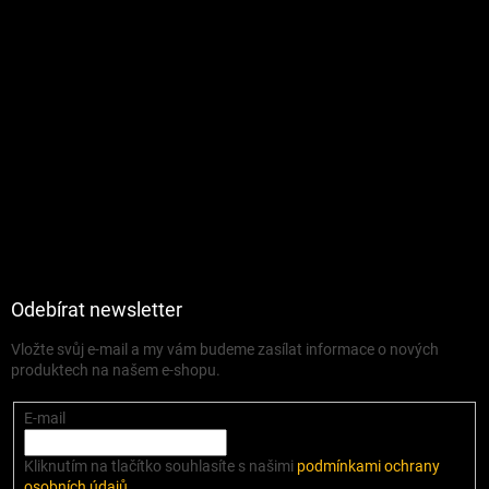
Odebírat newsletter
Vložte svůj e-mail a my vám budeme zasílat informace o nových
produktech na našem e-shopu.
E-mail
Kliknutím na tlačítko souhlasíte s našimi
podmínkami ochrany
osobních údajů
.