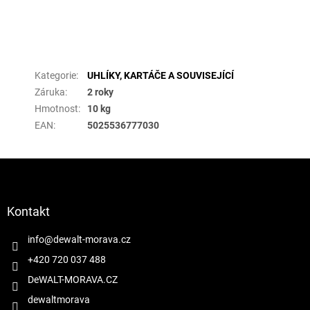
Doplňkové parametry
Kategorie
:
UHLÍKY, KARTÁČE A SOUVISEJÍCÍ
Záruka
:
2 roky
Hmotnost
:
10 kg
EAN
:
5025536777030
Z
á
p
a
Kontakt
t
í
info
@
dewalt-morava.cz
+420 720 037 488
DeWALT-MORAVA.CZ
dewaltmorava