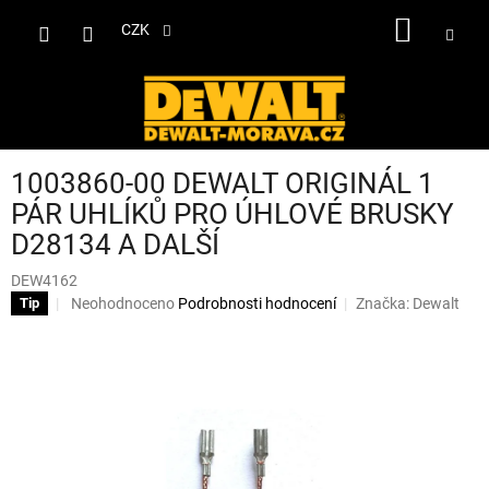
Přejít
NÁKUP
na
CZK
obsah
KOŠÍK
1003860-00 DEWALT ORIGINÁL 1
PÁR UHLÍKŮ PRO ÚHLOVÉ BRUSKY
D28134 A DALŠÍ
DEW4162
Průměrné
Neohodnoceno
Podrobnosti hodnocení
Značka:
Dewalt
Tip
hodnocení
produktu
je
0,0
z
5
hvězdiček.