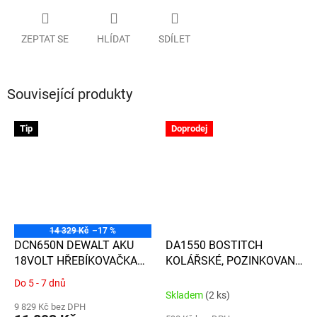
ZEPTAT SE
HLÍDAT
SDÍLET
Související produkty
Tip
Doprodej
14 329 Kč
–17 %
DCN650N DEWALT AKU
DA1550 BOSTITCH
18VOLT HŘEBÍKOVAČKA
KOLÁŘSKÉ, POZINKOVANÉ
DOKONČOVACÍ PRO
HŘEBÍČKY DÉLKY 50MM, S
Do 5 - 7 dnů
Průměrné
HŘEBÍČKY SÍLY 1,8MM,
D-HLAVOU, 34° SKLON, 4
Skladem
(2 ks)
hodnocení
DÉLKY 32 - 63 MM, BEZ
000KS / BAL.
9 829 Kč bez DPH
produktu