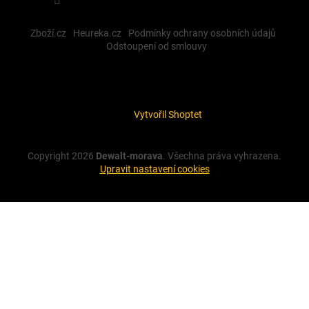
Zboží.cz
Heureka.cz
Podmínky ochrany osobních údajů
Odstoupení od smlouvy
Vytvořil Shoptet
Copyright 2026
Dewalt-morava
. Všechna práva vyhrazena.
Upravit nastavení cookies