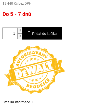
13 440 Kč bez DPH
Měrná
Do 5 - 7 dnů
cena:
Přidat do košíku
Detailní informace