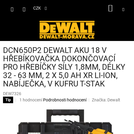
Přejít
NÁKUP
na
CZK
obsah
KOŠÍK
DCN650P2 DEWALT AKU 18 V
HŘEBÍKOVAČKA DOKONČOVACÍ
PRO HŘEBÍČKY SÍLY 1,8MM, DÉLKY
32 - 63 MM, 2 X 5,0 AH XR LI-ION,
NABÍJEČKA, V KUFRU T-STAK
DEW7326
Průměrné
1 hodnocení
Podrobnosti hodnocení
Značka:
Dewalt
Tip
hodnocení
produktu
je
5,0
z
5