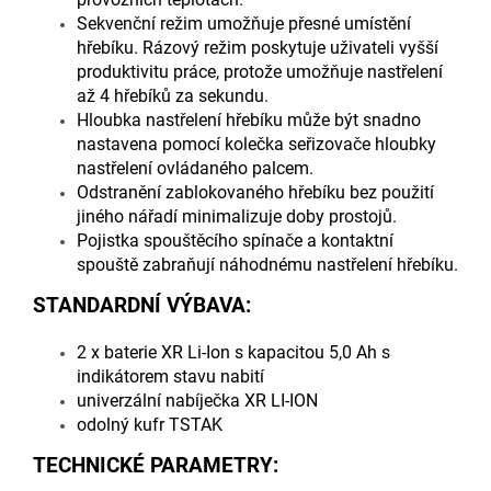
Sekvenční režim umožňuje přesné umístění
hřebíku. Rázový režim poskytuje uživateli vyšší
produktivitu práce, protože umožňuje nastřelení
až 4 hřebíků za sekundu.
Hloubka nastřelení hřebíku může být snadno
nastavena pomocí kolečka seřizovače hloubky
nastřelení ovládaného palcem.
Odstranění zablokovaného hřebíku bez použití
jiného nářadí minimalizuje doby prostojů.
Pojistka spouštěcího spínače a kontaktní
spouště zabraňují náhodnému nastřelení hřebíku.
STANDARDNÍ VÝBAVA:
2 x baterie XR Li-Ion s kapacitou 5,0 Ah s
indikátorem stavu nabití
univerzální nabíječka XR LI-ION
odolný kufr TSTAK
TECHNICKÉ PARAMETRY: