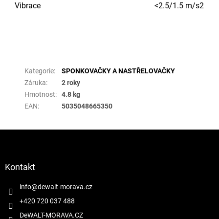
Vibrace
<2.5/1.5 m/s2
Doplňkové parametry
Kategorie
:
SPONKOVAČKY A NASTŘELOVAČKY
Záruka
:
2 roky
Hmotnost
:
4.8 kg
EAN
:
5035048665350
Z
á
p
a
Kontakt
t
í
info
@
dewalt-morava.cz
+420 720 037 488
DeWALT-MORAVA.CZ