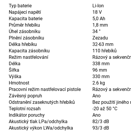
Typ baterie
Li-Ion
Napájecí napětí
18 V
Kapacita baterie
5,0 Ah
Průměr hřebíku
1,8 mm
Úhel zásobníku
34 °
Plnění zásobníku
Zezadu
Délka hřebíku
32-63 mm
Kapacita zásobníku
110 hřebíků
Režim nastřelování
Rázový a sekvenčn
Délka
338 mm
Šířka
96 mm
Výška
330 mm
Hmotnost
2.6 kg
Pracovní režim nastřelovací pistole
Rázový a sekvenčn
Závěsný popruh
Ano
Odstranění zaseknutých hřebíků
Bez použití jiného
Teplotní rozsah
-20 až 50 °C
Indikátor poruchy
Ano
Akustický tlak LPa/odchylka
82/3 dB
Akustický výkon LWa/odchylka
93/3 dB