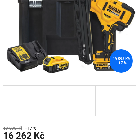
hvězdiček.
19 593 Kč
–17 %
19 593 Kč
–17 %
16 262 Kč