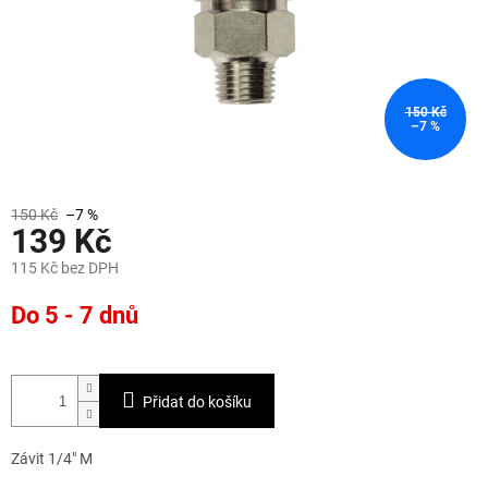
150 Kč
–7 %
150 Kč
–7 %
139 Kč
115 Kč bez DPH
Měrná
Do 5 - 7 dnů
cena:
Přidat do košíku
Závit 1/4" M