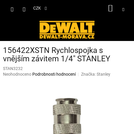
Přejít
NÁKUP
na
CZK
obsah
KOŠÍK
156422XSTN Rychlospojka s
vnějším závitem 1/4" STANLEY
STAN3232
Průměrné
Neohodnoceno
Podrobnosti hodnocení
Značka:
Stanley
hodnocení
produktu
je
0,0
z
5
hvězdiček.