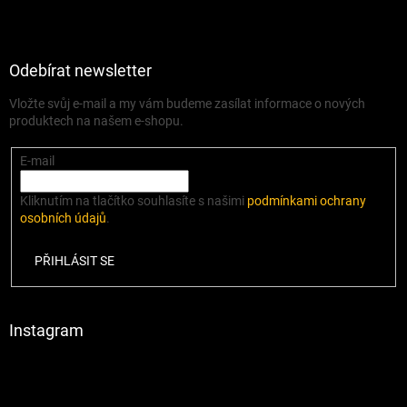
Odebírat newsletter
Vložte svůj e-mail a my vám budeme zasílat informace o nových
produktech na našem e-shopu.
E-mail
Kliknutím na tlačítko souhlasíte s našimi
podmínkami ochrany
osobních údajů
.
PŘIHLÁSIT SE
Instagram