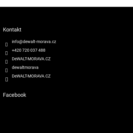
Z
á
p
a
Kontakt
t
í
info
@
dewalt-morava.cz
+420 720 037 488
DeWALT-MORAVA.CZ
dewaltmorava
DeWALT-MORAVA.CZ
Facebook