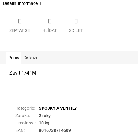
Detailní informace
ZEPTAT SE
HLÍDAT
SDÍLET
Popis
Diskuze
Závit 1/4" M
Doplňkové parametry
Kategorie
:
SPOJKY A VENTILY
Záruka
:
2 roky
Hmotnost
:
10 kg
EAN
:
8016738714609