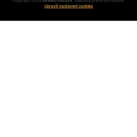
Copyright 2026
Dewalt-morava
. Všechna práva vyhrazena.
Upravit nastavení cookies