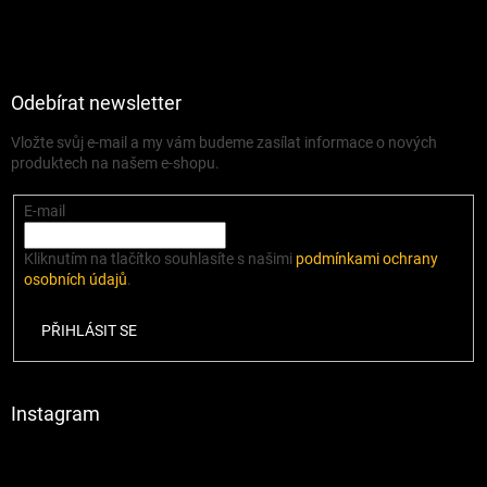
Odebírat newsletter
Vložte svůj e-mail a my vám budeme zasílat informace o nových
produktech na našem e-shopu.
E-mail
Kliknutím na tlačítko souhlasíte s našimi
podmínkami ochrany
osobních údajů
.
PŘIHLÁSIT SE
Instagram