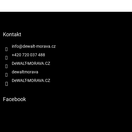
Z
á
p
a
Kontakt
t
í
info
@
dewalt-morava.cz
+420 720 037 488
DeWALT-MORAVA.CZ
dewaltmorava
DeWALT-MORAVA.CZ
Facebook