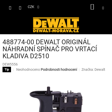
Přejít
NÁKUP
na
CZK
obsah
KOŠÍK
488774-00 DEWALT ORIGINÁL
NÁHRADNÍ SPÍNAČ PRO VRTACÍ
KLADIVA D2510
DEW5556
Průměrné
Neohodnoceno
Podrobnosti hodnocení
Značka:
Dewalt
Tip
hodnocení
produktu
je
0,0
z
5
hvězdiček.