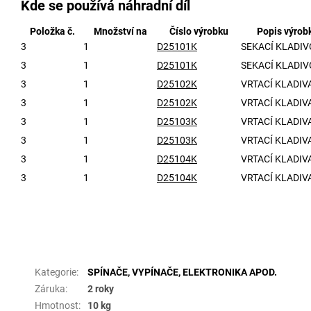
Kde se používá náhradní díl
Položka č.
Množství na
Číslo výrobku
Popis výrob
3
1
D25101K
SEKACÍ KLADIV
3
1
D25101K
SEKACÍ KLADIV
3
1
D25102K
VRTACÍ KLADIV
3
1
D25102K
VRTACÍ KLADIV
3
1
D25103K
VRTACÍ KLADIV
3
1
D25103K
VRTACÍ KLADIV
3
1
D25104K
VRTACÍ KLADIV
3
1
D25104K
VRTACÍ KLADIV
Doplňkové parametry
Kategorie
:
SPÍNAČE, VYPÍNAČE, ELEKTRONIKA APOD.
Záruka
:
2 roky
Hmotnost
:
10 kg