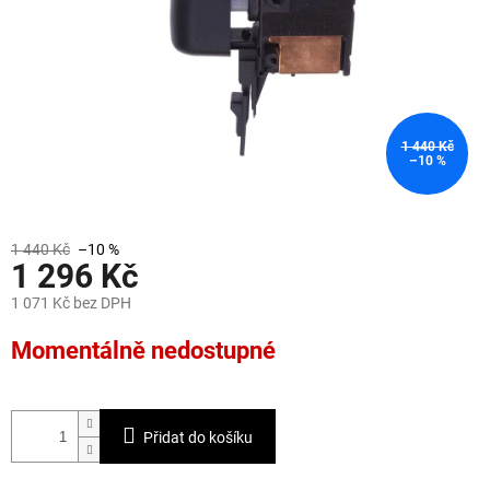
1 440 Kč
–10 %
1 440 Kč
–10 %
1 296 Kč
1 071 Kč bez DPH
Měrná
Momentálně nedostupné
cena:
Přidat do košíku