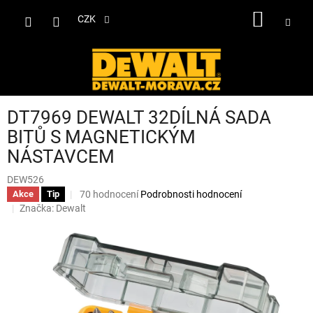
Přejít
NÁKUP
na
CZK
obsah
KOŠÍK
DT7969 DEWALT 32DÍLNÁ SADA
BITŮ S MAGNETICKÝM
NÁSTAVCEM
DEW526
Průměrné
70 hodnocení
Podrobnosti hodnocení
Akce
Tip
hodnocení
Značka:
Dewalt
produktu
je
3,4
z
5
hvězdiček.