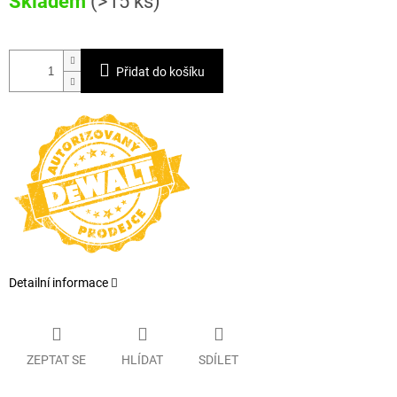
Skladem
(>15 ks)
cena:
Přidat do košíku
Detailní informace
ZEPTAT SE
HLÍDAT
SDÍLET