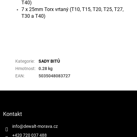
T40)
7 x 25mm Torx vrtaný (T10, T15, T20, T25, T27,
T30 a T40)
Doplňkové parametry
Kategorie
:
SADY BITŮ
Hmotnost
:
0.28 kg
EAN
:
5035048083727
Z
á
p
a
Kontakt
t
í
info
@
dewalt-morava.cz
+420 720 037 488