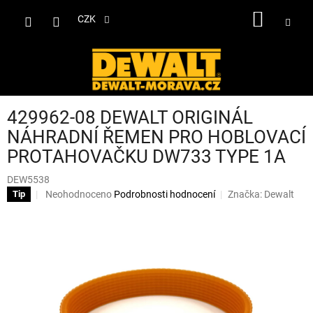
Přejít
NÁKUP
na
CZK
obsah
KOŠÍK
429962-08 DEWALT ORIGINÁL
NÁHRADNÍ ŘEMEN PRO HOBLOVACÍ
PROTAHOVAČKU DW733 TYPE 1A
DEW5538
Průměrné
Neohodnoceno
Podrobnosti hodnocení
Značka:
Dewalt
Tip
hodnocení
produktu
je
0,0
z
5
hvězdiček.