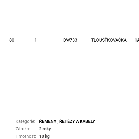
80
1
DW733
TLOUŠŤKOVAČKA
1
Doplňkové parametry
Kategorie
:
ŘEMENY , ŘETĚZY A KABELY
Záruka
:
2 roky
Hmotnost
:
10 kg