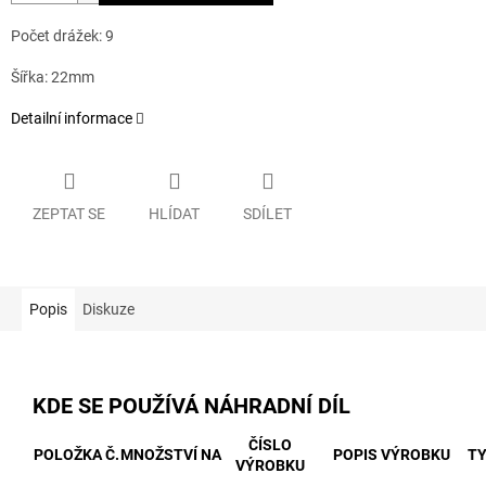
Počet drážek: 9
Šířka: 22mm
Detailní informace
ZEPTAT SE
HLÍDAT
SDÍLET
Popis
Diskuze
KDE SE POUŽÍVÁ NÁHRADNÍ DÍL
ČÍSLO
POLOŽKA Č.
MNOŽSTVÍ NA
POPIS VÝROBKU
T
VÝROBKU