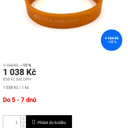
1 154 Kč
–10 %
1 154 Kč
–10 %
1 038 Kč
858 Kč bez DPH
Měrná
1 038 Kč / 1 ks
cena:
Do 5 - 7 dnů
Přidat do košíku