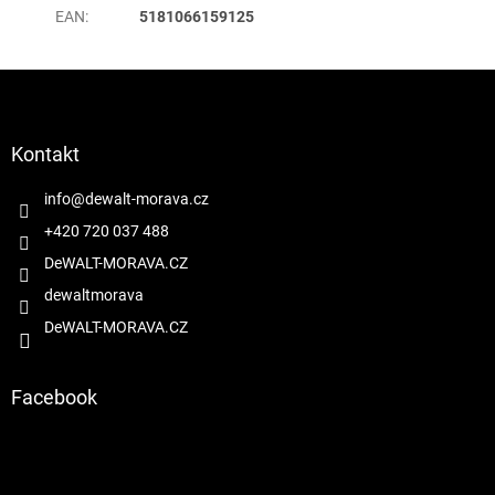
EAN
:
5181066159125
Z
á
p
a
Kontakt
t
í
info
@
dewalt-morava.cz
+420 720 037 488
DeWALT-MORAVA.CZ
dewaltmorava
DeWALT-MORAVA.CZ
Facebook