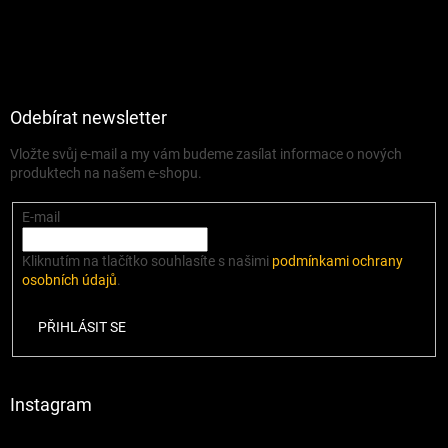
Odebírat newsletter
Vložte svůj e-mail a my vám budeme zasílat informace o nových
produktech na našem e-shopu.
E-mail
Kliknutím na tlačítko souhlasíte s našimi
podmínkami ochrany
osobních údajů
.
PŘIHLÁSIT SE
Instagram