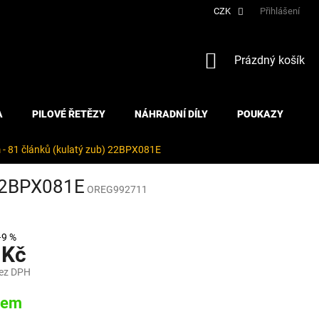
CZK
Přihlášení
NÁKUPNÍ
Prázdný košík
KOŠÍK
A
PILOVÉ ŘETĚZY
NÁHRADNÍ DÍLY
POUKAZY
m - 81 článků (kulatý zub) 22BPX081E
) 22BPX081E
OREG992711
–9 %
 Kč
bez DPH
dem