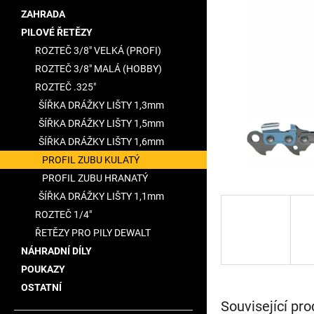
a
ZAHRADA
n
PILOVÉ ŘETĚZY
e
ROZTEČ 3/8" VELKÁ (PROFI)
l
ROZTEČ 3/8" MALÁ (HOBBY)
ROZTEČ .325"
ŠÍŘKA DRÁŽKY LIŠTY 1,3mm
ŠÍŘKA DRÁŽKY LIŠTY 1,5mm
ŠÍŘKA DRÁŽKY LIŠTY 1,6mm
PROFIL ZUBU KULATÝ
PROFIL ZUBU HRANATÝ
ŠÍŘKA DRÁŽKY LIŠTY 1,1mm
ROZTEČ 1/4"
ŘETĚZY PRO PILY DEWALT
NÁHRADNÍ DÍLY
POUKAZY
OSTATNÍ
Související pro