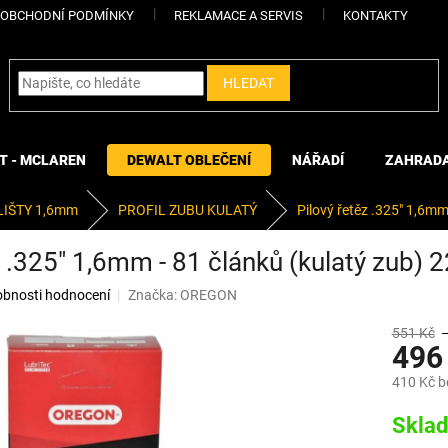
OBCHODNÍ PODMÍNKY
REKLAMACE A SERVIS
KONTAKTY
HLEDAT
T - MCLAREN
DEWALT OBLEČENÍ
NÁŘADÍ
ZAHRAD
LIŠTY 1,6mm
PROFIL ZUBU KULATÝ
Pilový řetěz .325" 1,6m
z .325" 1,6mm - 81 článků (kulatý zub
bnosti hodnocení
Značka:
OREGON
551 Kč
496
410 Kč 
Měrná
Skla
cena: