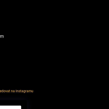
am
ledovat na Instagramu
louvy