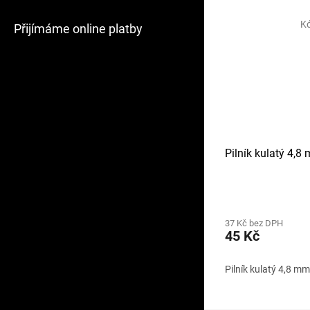
K
Přijímáme online platby
Pilník kulatý 4,8
37 Kč bez DPH
45 Kč
Pilník kulatý 4,8 