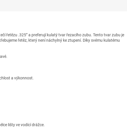
ečí řetězu .325” a preferují kulatý tvar řezacího zubu. Tento tvar zubu je
řebujeme řetěz, který není náchylný ke ztupení. Díky svému kulatému
ravé.
ychlost a výkonnost.
lce lišty ve vodící drážce.