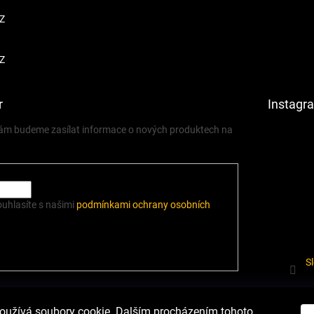
Z
Z
r
Instagr
 vám budeme zasílat informace o nových produktech na
ouhlasíte s našimi
podmínkami ochrany osobních
S
í.cz
Heureka.cz
Podmínky ochrany osobních údajů
Odstoupení od sm
oužívá soubory cookie. Dalším procházením tohoto