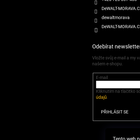
DeWALT-MORAVA.C
dewaltmorava
DeWALT-MORAVA.C
Odebírat newslette
Vložte svůj e-mail a my
našem e-shopu.
E-mail
Kliknutím na tlačítko s
údajů
.
PŘIHLÁSIT SE
Zbož
Tento web p