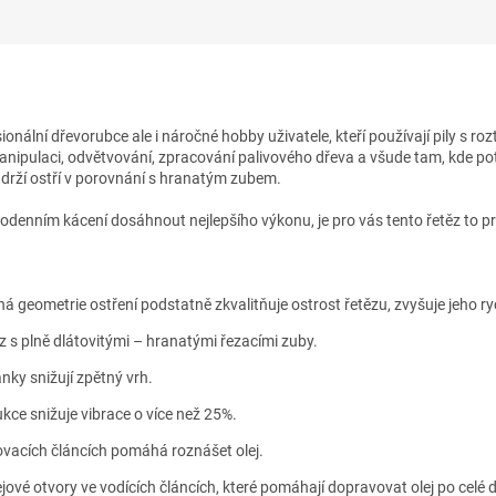
uktu
onální dřevorubce ale i náročné hobby uživatele, kteří používají pily s rozt
ipulaci, odvětvování, zpracování palivového dřeva a všude tam, kde pot
 drží ostří v porovnání s hranatým zubem.
lodenním kácení dosáhnout nejlepšího výkonu, je pro vás tento řetěz to p
ená geometrie ostření podstatně zkvalitňuje ostrost řetězu, zvyšuje jeho r
z s plně dlátovitými – hranatými řezacími zuby.
ánky snižují zpětný vrh.
kce snižuje vibrace o více než 25%.
ovacích článcích pomáhá roznášet olej.
jové otvory ve vodících článcích, které pomáhají dopravovat olej po celé dé