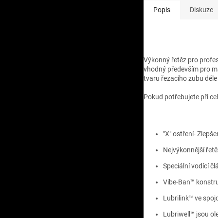
Popis
Diskuze
Detailní popis prod
Výkonný řetěz pro profesi
vhodný především pro man
tvaru řezacího zubu déle
Pokud potřebujete při ce
"X" ostření- Zlepš
Nejvýkonnější řetě
Speciální vodící čl
Vibe-Ban™ konstru
Lubrilink™ ve spoj
Lubriwell™ jsou ole