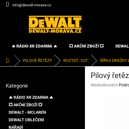
Přejít
info@dewalt-morava.cz
na
obsah
🔥 RÁDIO XR ZDARMA 🔥
💥 AKČNÍ ZBOŽÍ 💥
DEWAL
Domů
PILOVÉ ŘETĚZY
ROZTEČ .325"
ŠÍŘKA DRÁŽKY 
P
Pilový řetě
o
Přeskočit
s
Průměrné
Kategorie
Neohodnoceno
Podro
kategorie
t
hodnocení
r
produktu
🔥 RÁDIO XR ZDARMA 🔥
a
je
💥 AKČNÍ ZBOŽÍ 💥
n
0,0
z
DEWALT - MCLAREN
n
5
í
DEWALT OBLEČENÍ
hvězdiček.
p
NÁŘADÍ