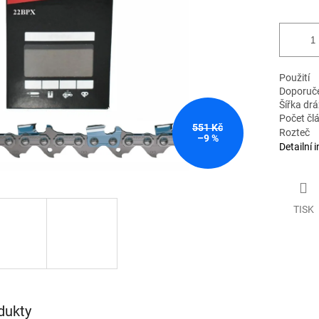
Použití
Doporuče
Šířka dr
Počet čl
551 Kč
Rozteč
–9 %
Detailní 
TISK
dukty