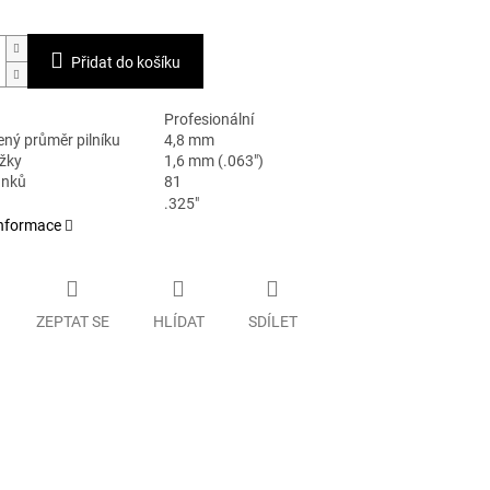
Přidat do košíku
Profesionální
ný průměr pilníku
4,8 mm
ážky
1,6 mm (.063")
ánků
81
.325"
informace
ZEPTAT SE
HLÍDAT
SDÍLET