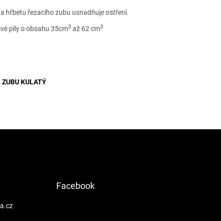
 hřbetu řezacího zubu usnadňuje ostření.
3
3
vé pily o obsahu 35cm
až 62 cm
metry
 ZUBU KULATÝ
Facebook
a.cz