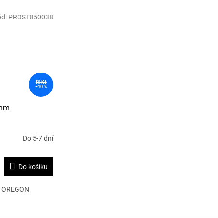
ód:
PROST850038
50 Kč
–10 %
 mm
Do 5-7 dní
Do košíku
mm OREGON