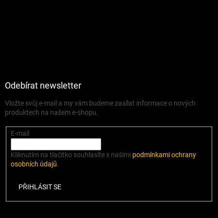
Odebírat newsletter
Vložte svůj e-mail a my vám budeme zasílat informace o nových
produktech na našem e-shopu.
E-mail
Kliknutím na tlačítko souhlasíte s našimi
podmínkami ochrany
osobních údajů
.
PŘIHLÁSIT SE