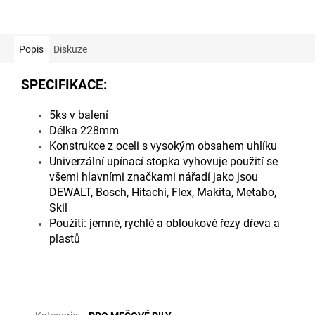
hvězdiček.
Popis
Diskuze
SPECIFIKACE:
5ks v balení
Délka 228mm
Konstrukce z oceli s vysokým obsahem uhlíku
Univerzální upínací stopka vyhovuje použití se
všemi hlavními značkami nářadí jako jsou
DEWALT, Bosch, Hitachi, Flex, Makita, Metabo,
Skil
Použití: jemné, rychlé a obloukové řezy dřeva a
plastů
Doplňkové parametry