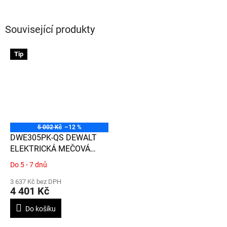
Související produkty
Tip
5 002 Kč
–12 %
DWE305PK-QS DEWALT
ELEKTRICKÁ MEČOVÁ
PILA 1 100W, 29 MM
Do 5 - 7 dnů
Průměrné
ZDVIH
hodnocení
3 637 Kč bez DPH
produktu
4 401 Kč
je
3,8
Do košíku
z
5