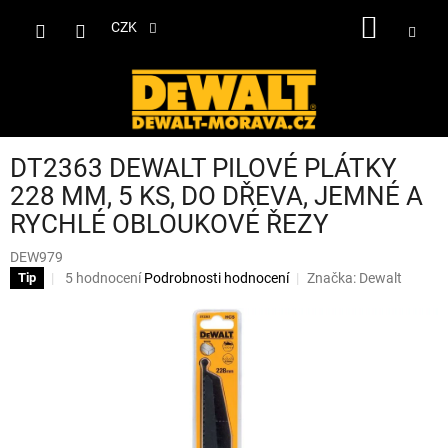
Přejít
NÁKUP
na
CZK
obsah
KOŠÍK
DT2363 DEWALT PILOVÉ PLÁTKY
228 MM, 5 KS, DO DŘEVA, JEMNÉ A
RYCHLÉ OBLOUKOVÉ ŘEZY
DEW979
Průměrné
5 hodnocení
Podrobnosti hodnocení
Značka:
Dewalt
Tip
hodnocení
produktu
je
2,6
z
5
hvězdiček.