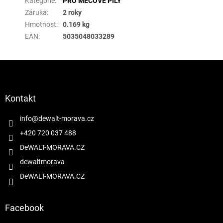
Kategorie
:
PRO MEČOVÉ PILY
Záruka
:
2 roky
Hmotnost
:
0.169 kg
EAN
:
5035048033289
Z
á
p
a
Kontakt
t
í
info
@
dewalt-morava.cz
+420 720 037 488
DeWALT-MORAVA.CZ
dewaltmorava
DeWALT-MORAVA.CZ
Facebook