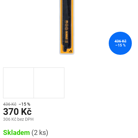
436 Kč
–15 %
436 Kč
–15 %
370 Kč
306 Kč bez DPH
Měrná
Skladem
(2 ks)
cena: