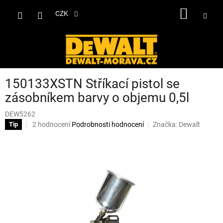
Přejít
NÁKUP
na
CZK
obsah
KOŠÍK
150133XSTN Stříkací pistol se
zásobníkem barvy o objemu 0,5l
DEW5262
Průměrné
2 hodnocení
Podrobnosti hodnocení
Značka:
Dewalt
Tip
hodnocení
produktu
je
4,5
z
5
hvězdiček.