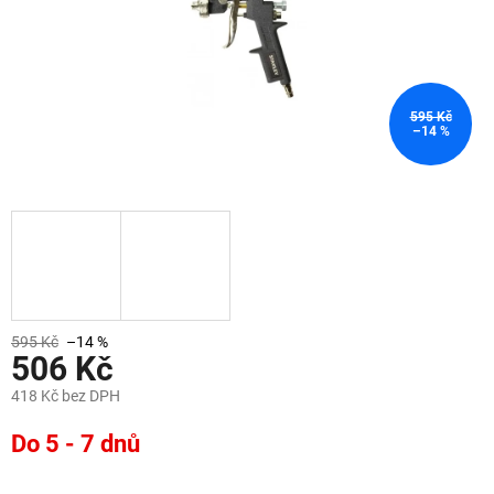
595 Kč
–14 %
595 Kč
–14 %
506 Kč
418 Kč bez DPH
Měrná
Do 5 - 7 dnů
cena: