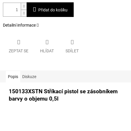
Přidat do košíku
Detailní informace
ZEPTAT SE
HLÍDAT
SDÍLET
Popis
Diskuze
150133XSTN Stříkací pistol se zásobníkem
barvy o objemu 0,5l