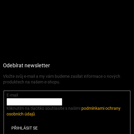
Odebírat newsletter
Vložte svůj e-mail a my vám budeme zasílat informace o nových
produktech na našem e-shopu.
E-mail
Kliknutím na tlačítko souhlasíte s našimi
podmínkami ochrany
osobních údajů
.
PŘIHLÁSIT SE