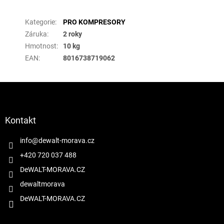
Doplňkové parametry
Kategorie
:
PRO KOMPRESORY
Záruka
:
2 roky
Hmotnost
:
10 kg
EAN
:
8016738719062
Z
á
p
a
Kontakt
t
í
info
@
dewalt-morava.cz
+420 720 037 488
DeWALT-MORAVA.CZ
dewaltmorava
DeWALT-MORAVA.CZ