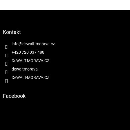
Z
á
p
a
Kontakt
t
í
info
@
dewalt-morava.cz
+420 720 037 488
DeWALT-MORAVA.CZ
dewaltmorava
DeWALT-MORAVA.CZ
Facebook