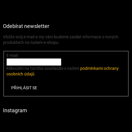
Odebírat newsletter
Vložte svůj e-mail a my vám budeme zasílat informace o nových
produktech na našem e-shopu.
E-mail
Kliknutím na tlačítko souhlasíte s našimi
podmínkami ochrany
osobních údajů
.
PŘIHLÁSIT SE
Instagram