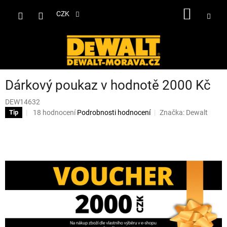
Přejít
NÁKUP
na
CZK
obsah
KOŠÍK
Dárkový poukaz v hodnotě 2000 Kč
DEW14632
Průměrné
18 hodnocení
Podrobnosti hodnocení
Značka:
Dewalt
Tip
hodnocení
produktu
je
3,5
z
5
hvězdiček.