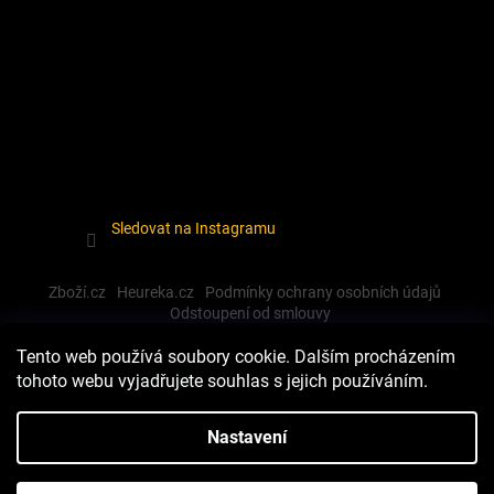
Sledovat na Instagramu
Zboží.cz
Heureka.cz
Podmínky ochrany osobních údajů
Odstoupení od smlouvy
Tento web používá soubory cookie. Dalším procházením
tohoto webu vyjadřujete souhlas s jejich používáním.
Vytvořil Shoptet
Nastavení
Copyright 2026
Dewalt-morava
. Všechna práva vyhrazena.