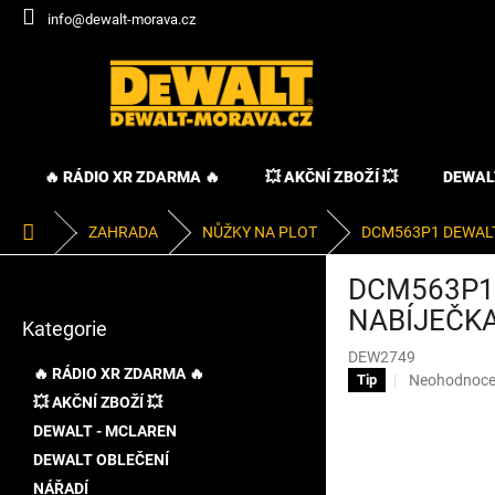
Přejít
info@dewalt-morava.cz
na
obsah
🔥 RÁDIO XR ZDARMA 🔥
💥 AKČNÍ ZBOŽÍ 💥
DEWAL
Domů
ZAHRADA
NŮŽKY NA PLOT
DCM563P1 DEWALT 
P
DCM563P1 
o
Přeskočit
s
NABÍJEČK
Kategorie
kategorie
t
DEW2749
r
🔥 RÁDIO XR ZDARMA 🔥
Průměrné
Neohodnoc
Tip
a
hodnocení
💥 AKČNÍ ZBOŽÍ 💥
n
produktu
DEWALT - MCLAREN
n
je
í
DEWALT OBLEČENÍ
0,0
p
z
NÁŘADÍ