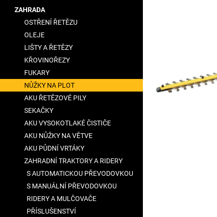
5
a
ZAHRADA
hvězdiček.
n
OSTŘENÍ ŘETĚZU
e
OLEJE
l
LIŠTY A ŘETĚZY
KŘOVINOŘEZY
FUKARY
NŮŽKY NA PLOT
AKU ŘETĚZOVÉ PILY
SEKAČKY
AKU VYSOKOTLAKÉ ČISTIČE
AKU NŮŽKY NA VĚTVE
AKU PŮDNÍ VRTÁKY
ZAHRADNÍ TRAKTORY A RIDERY
S AUTOMATICKOU PŘEVODOVKOU
S MANUÁLNÍ PŘEVODOVKOU
RIDERY A MULČOVAČE
PŘÍSLUŠENSTVÍ