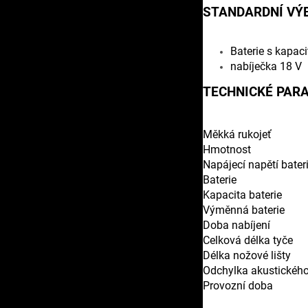
STANDARDNÍ VÝ
Baterie s kapaci
nabíječka 18 V
TECHNICKÉ PAR
Měkká rukojeť
Hmotnost
Napájecí napětí bater
Baterie
Kapacita baterie
Výměnná baterie
Doba nabíjení
Celková délka tyče
Délka nožové lišty
Odchylka akustickéh
Provozní doba