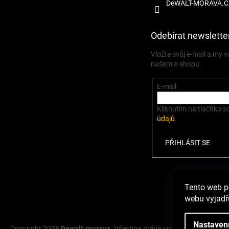
DeWALT-MORAVA.C
Odebírat newslette
Vložte svůj e-mail a my
našem e-shopu.
E-mail
Kliknutím na tlačítko s
údajů
.
PŘIHLÁSIT SE
Zbož
Tento web p
webu vyjadřu
Nastaven
Copyright 2026
Dewalt-morava
. Všechna práva vyhrazena.
Upravit 