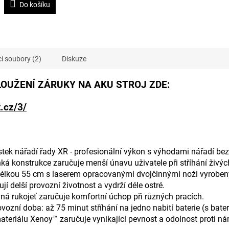
Do košíku
cí soubory (2)
Diskuze
OUŽENÍ ZÁRUKY NA AKU STROJ ZDE:
.cz/3/
ůstek nářadí řady XR - profesionální výkon s výhodami nářadí be
ká konstrukce zaručuje menší únavu uživatele při stříhání živýc
délkou 55 cm s laserem opracovanými dvojčinnými noži vyroben
jí delší provozní životnost a vydrží déle ostré.
á rukojeť zaručuje komfortní úchop při různých pracích.
ozní doba: až 75 minut stříhání na jedno nabití baterie (s bateri
ateriálu Xenoy™ zaručuje vynikající pevnost a odolnost proti ná