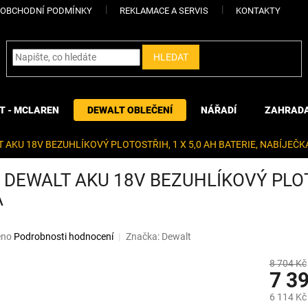
OBCHODNÍ PODMÍNKY
REKLAMACE A SERVIS
KONTAKTY
HLEDAT
T - MCLAREN
DEWALT OBLEČENÍ
NÁŘADÍ
ZAHRAD
AKU 18V BEZUHLÍKOVÝ PLOTOSTŘIH, 1 X 5,0 AH BATERIE, NABÍJEČK
DEWALT AKU 18V BEZUHLÍKOVÝ PLOTOS
A
eno
Podrobnosti hodnocení
Značka:
Dewalt
8 704 Kč
7 3
6 114 Kč