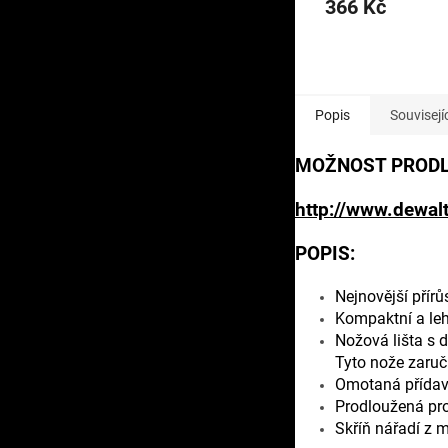
366 Kč
je
4,3
z
5
hvězdiček.
Popis
Souvisejí
MOŽNOST PRODL
http://www.dewalt
POPIS:
Nejnovější přír
Kompaktní a leh
Nožová lišta s 
Tyto nože zaruču
Omotaná přídavn
Prodloužená prov
Skříň nářadí z m