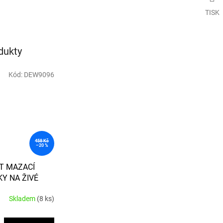
TISK
dukty
Kód:
DEW9096
458 Kč
–20 %
T MAZACÍ
Y NA ŽIVÉ
Skladem
(8 ks)