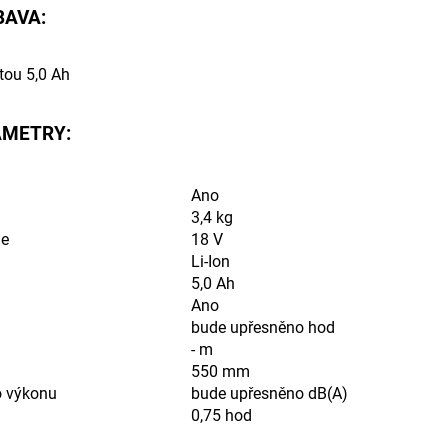
BAVA:
tou 5,0 Ah
AMETRY:
Ano
3,4 kg
ie
18 V
Li-Ion
5,0 Ah
Ano
bude upřesněno hod
- m
550 mm
o výkonu
bude upřesněno dB(A)
0,75 hod