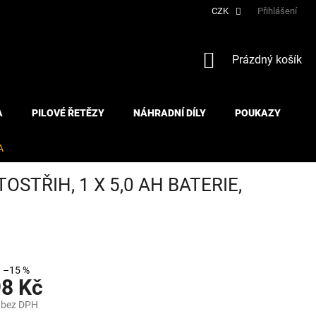
CZK
Přihlášení
NÁKUPNÍ
Prázdný košík
KOŠÍK
A
PILOVÉ ŘETĚZY
NÁHRADNÍ DÍLY
POUKAZY
A
TŘIH, 1 X 5,0 AH BATERIE,
–15 %
98 Kč
 bez DPH