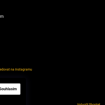
am
ledovat na Instagramu
louvy
Souhlasím
Vytvořil Shoptet