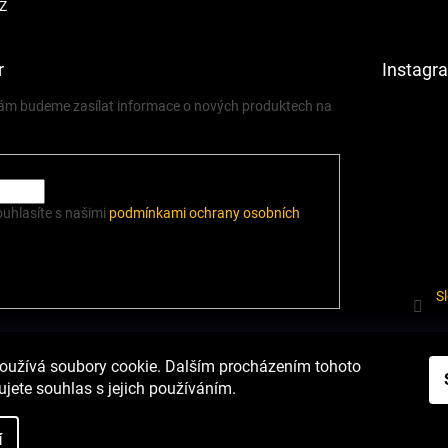
Z
r
Instagr
 vám budeme zasílat informace o nových produktech na
ouhlasíte s našimi
podmínkami ochrany osobních
S
í.cz
Heureka.cz
Podmínky ochrany osobních údajů
Odstoupení od sm
oužívá soubory cookie. Dalším procházením tohoto
jete souhlas s jejich používáním.
í
nastavení cookies