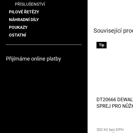
PŘÍSLUŠENSTVÍ
PILOVÉ ŘETĚZY
NÁHRADNÍ DÍLY
POUKAZY
Související pro
OSTATNÍ
Tip
Přijímáme online platby
DT20666 DEWAL
SPREJ PRO NŮŽK
PLOTY 300ML
Průměrné
hodnocení
302 Kč bez DPH
produktu