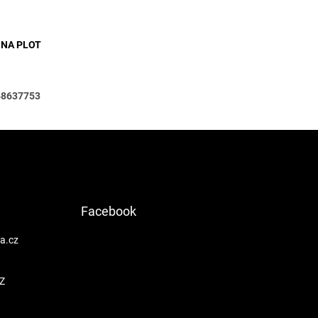
metry
 NA PLOT
48637753
Facebook
a.cz
Z