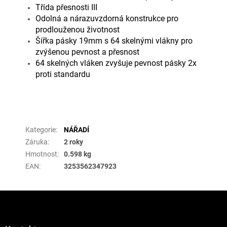
Třída přesnosti III
Odolná a nárazuvzdorná konstrukce pro
prodlouženou životnost
Šířka pásky 19mm s 64 skelnými vlákny pro
zvýšenou pevnost a přesnost
64 skelných vláken zvyšuje pevnost pásky 2x
proti standardu
Doplňkové parametry
Kategorie
:
NÁŘADÍ
Záruka
:
2 roky
Hmotnost
:
0.598 kg
EAN
:
3253562347923
Z
á
p