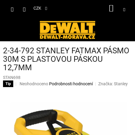
Přejít
NÁKUP
na
CZK
obsah
KOŠÍK
2-34-792 STANLEY FATMAX PÁSMO
30M S PLASTOVOU PÁSKOU
12,7MM
STAN698
Průměrné
Neohodnoceno
Podrobnosti hodnocení
Značka:
Stanley
Tip
hodnocení
produktu
je
0,0
z
5
hvězdiček.