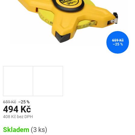
659 Kč
–25 %
659 Kč
–25 %
494 Kč
408 Kč bez DPH
Měrná
Skladem
(3 ks)
cena: