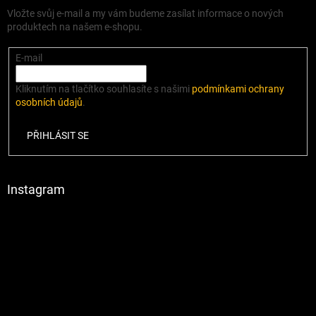
Vložte svůj e-mail a my vám budeme zasílat informace o nových
produktech na našem e-shopu.
E-mail
Kliknutím na tlačítko souhlasíte s našimi
podmínkami ochrany
osobních údajů
.
PŘIHLÁSIT SE
Instagram