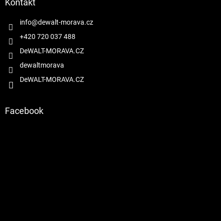
a
Kontakt
t
í
info
@
dewalt-morava.cz
+420 720 037 488
DeWALT-MORAVA.CZ
dewaltmorava
DeWALT-MORAVA.CZ
Facebook