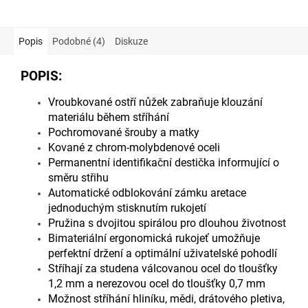
Popis
Podobné (4)
Diskuze
POPIS:
Vroubkované ostří nůžek zabraňuje klouzání
materiálu během stříhání
Pochromované šrouby a matky
Kované z chrom-molybdenové oceli
Permanentní identifikační destička informující o
směru střihu
Automatické odblokování zámku aretace
jednoduchým stisknutím rukojetí
Pružina s dvojitou spirálou pro dlouhou životnost
Bimateriální ergonomická rukojeť umožňuje
perfektní držení a optimální uživatelské pohodlí
Stříhají za studena válcovanou ocel do tloušťky
1,2 mm a nerezovou ocel do tloušťky 0,7 mm
Možnost stříhání hliníku, mědi, drátového pletiva,