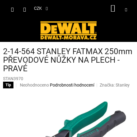
Přejít
NÁKUP
na
CZK
obsah
KOŠÍK
2-14-564 STANLEY FATMAX 250mm
PŘEVODOVÉ NŮŽKY NA PLECH -
PRAVÉ
STAN3970
Průměrné
Neohodnoceno
Podrobnosti hodnocení
Značka:
Stanley
Tip
hodnocení
produktu
je
0,0
z
5
hvězdiček.