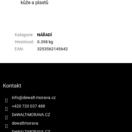
kůže a plastů
Doplňkové parametry
Kategorie
:
NÁŘADÍ
Hmotnost
:
0.398 kg
EAN
:
3253562145642
Z
á
p
a
Kontakt
t
í
info
@
dewalt-morava.cz
+420 720 037 488
DeWALT-MORAVA.CZ
dewaltmorava
DeWALT-MORAVA.CZ