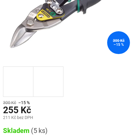
300 Kč
–15 %
300 Kč
–15 %
255 Kč
211 Kč bez DPH
Měrná
Skladem
(5 ks)
cena: