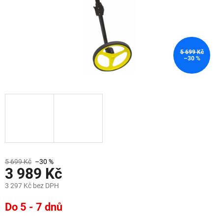
5 699 Kč
–30 %
5 699 Kč
–30 %
3 989 Kč
3 297 Kč bez DPH
Měrná
Do 5 - 7 dnů
cena: