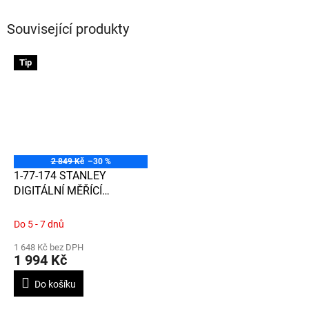
Související produkty
Tip
2 849 Kč
–30 %
1-77-174 STANLEY
DIGITÁLNÍ MĚŘÍCÍ
KOLEČKO DMW40M
Do 5 - 7 dnů
1 648 Kč bez DPH
1 994 Kč
Do košíku