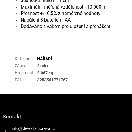
Jednotka měření - 1 cm
Maximální měřená vzdálenost - 10 000 m
Přesnost +/- 0,5% z naměřené hodnoty
Napájení 3 bateriemi AA
Dodáváno s vakem pro uložení a přenášení
Doplňkové parametry
Kategorie
:
NÁŘADÍ
Záruka
:
2 roky
Hmotnost
:
2.067 kg
EAN
:
3253561771767
Z
á
p
a
Kontakt
t
í
info
@
dewalt-morava.cz