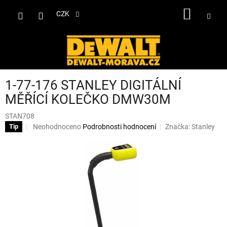
Přejít
NÁKUP
na
CZK
obsah
KOŠÍK
1-77-176 STANLEY DIGITÁLNÍ
MĚŘÍCÍ KOLEČKO DMW30M
STAN708
Průměrné
Neohodnoceno
Podrobnosti hodnocení
Značka:
Stanley
Tip
hodnocení
produktu
je
0,0
z
5
hvězdiček.