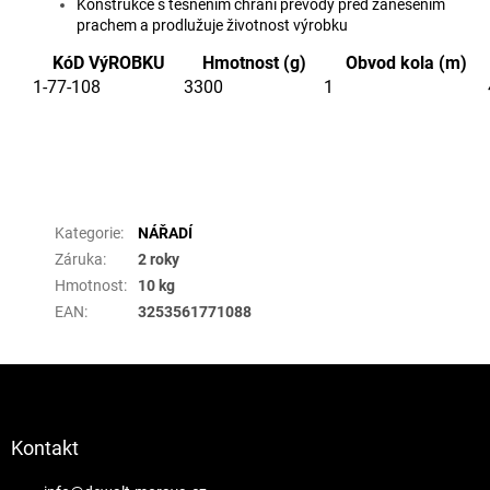
Konstrukce s těsněním chrání převody před zanešením
prachem a prodlužuje životnost výrobku
KóD VýROBKU
Hmotnost (g)
Obvod kola (m)
1-77-108
3300
1
Doplňkové parametry
Kategorie
:
NÁŘADÍ
Záruka
:
2 roky
Hmotnost
:
10 kg
EAN
:
3253561771088
Z
á
p
a
Kontakt
t