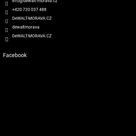
í
info
@
dewalt-morava.cz
+420 720 037 488
DeWALT-MORAVA.CZ
dewaltmorava
DeWALT-MORAVA.CZ
Facebook