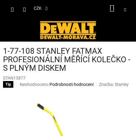
Přejít
NÁKUP
na
CZK
obsah
KOŠÍK
1-77-108 STANLEY FATMAX
PROFESIONÁLNÍ MĚŘÍCÍ KOLEČKO -
S PLNÝM DISKEM
STAN13877
Průměrné
Neohodnoceno
Podrobnosti hodnocení
Značka:
Stanley
Tip
hodnocení
produktu
je
0,0
z
5
hvězdiček.