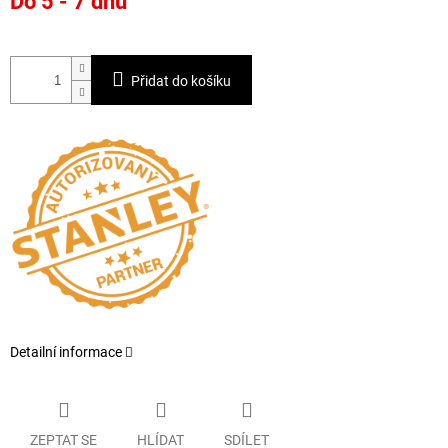
Do 5 - 7 dnů
cena:
Přidat do košíku
Detailní informace
ZEPTAT SE
HLÍDAT
SDÍLET