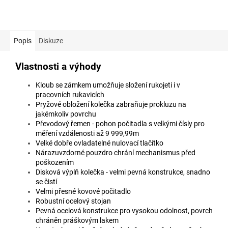
Popis
Diskuze
Vlastnosti a výhody
Kloub se zámkem umožňuje složení rukojeti i v
pracovních rukavicích
Pryžové obložení kolečka zabraňuje prokluzu na
jakémkoliv povrchu
Převodový řemen - pohon počitadla s velkými čísly pro
měření vzdálenosti až 9 999,99m
Velké dobře ovladatelné nulovací tlačítko
Nárazuvzdorné pouzdro chrání mechanismus před
poškozením
Disková výplň kolečka - velmi pevná konstrukce, snadno
se čistí
Velmi přesné kovové počitadlo
Robustní ocelový stojan
Pevná ocelová konstrukce pro vysokou odolnost, povrch
chráněn práškovým lakem