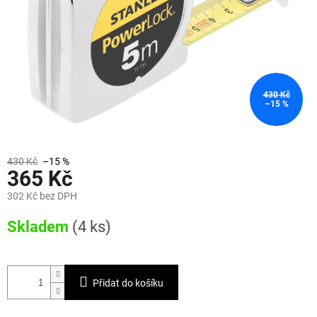
430 Kč
–15 %
430 Kč
–15 %
365 Kč
302 Kč bez DPH
Měrná
Skladem
(4 ks)
cena:
Přidat do košíku