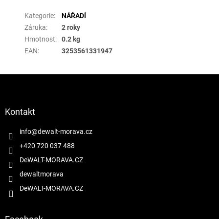
Kategorie
:
NÁŘADÍ
Záruka
:
2 roky
Hmotnost
:
0.2 kg
EAN
:
3253561331947
Z
á
p
a
Kontakt
t
í
info
@
dewalt-morava.cz
+420 720 037 488
DeWALT-MORAVA.CZ
dewaltmorava
DeWALT-MORAVA.CZ