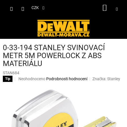
Přejít
NÁKUP
na
CZK
obsah
KOŠÍK
0-33-194 STANLEY SVINOVACÍ
METR 5M POWERLOCK Z ABS
MATERIÁLU
STAN684
Průměrné
Neohodnoceno
Podrobnosti hodnocení
Značka:
Stanley
Tip
hodnocení
produktu
je
0,0
z
5
hvězdiček.