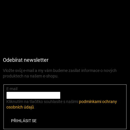
Odebírat newsletter
Vložte svůj e-mail a my vám budeme zasílat informace o nových
produktech na našem e-shopu.
E-mail
Kliknutím na tlačítko souhlasíte s našimi
podmínkami ochrany
osobních údajů
.
PŘIHLÁSIT SE