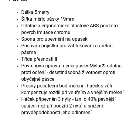
Délka 5metry
Šířka měříc pásky 19mm
Odolné a ergonomické plastové ABS pouzdro -
povrch imitace chromu
Spona pro upevnění na opasek
Posuvná pojistka pro zablokování a aretaci
pásma
Třída přesnosti II
Povrchová úprava měřicí pásky Mylar® odolná
proti odření - desetinásobná životnost oproti
obyčejné pásce
Přesný počáteční bod měření - háček s vůlí
kompenzuje rozdíl při vnitřním a vnějším měření
Háček připevněn 3 nýty - tzn. o 40% pevnější
spojení než při použití 2 nýtů a snížení
pravděpodobnosti jeho odlomení
Doplňkové parametry