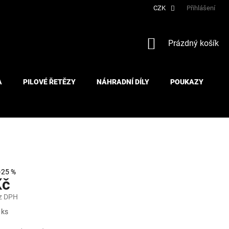
CZK
Přihlášení
NÁKUPNÍ
Prázdný košík
KOŠÍK
A
PILOVÉ ŘETĚZY
NÁHRADNÍ DÍLY
POUKAZY
–25 %
Kč
z DPH
 ks