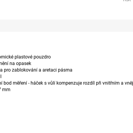
omické plastové pouzdro
nění na opasek
a pro zablokování a aretaci pásma
I
í bod měření - háček s vůlí kompenzuje rozdíl při vnitřním a vn
,7 mm