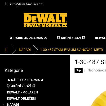
Přejít
info@dewalt-morava.cz
na
obsah
🔥 RÁDIO XR ZDARMA 🔥
💥 AKČNÍ ZBOŽÍ 💥
DEWAL
Domů
NÁŘADÍ
1-30-487 STANLEY® 3M SVINOVACÍ METR
P
1-30-487 
o
Přeskočit
s
Kategorie
Průměrné
Neohodnoc
kategorie
Tip
t
hodnocení
r
produktu
🔥 RÁDIO XR ZDARMA 🔥
a
je
💥 AKČNÍ ZBOŽÍ 💥
n
0,0
DEWALT - MCLAREN
z
n
5
í
DEWALT OBLEČENÍ
hvězdiček.
p
NÁŘADÍ