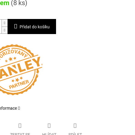
dem
(8 ks)
Přidat do košíku
informace
ZEPTAT SE
HLÍDAT
SDÍLET