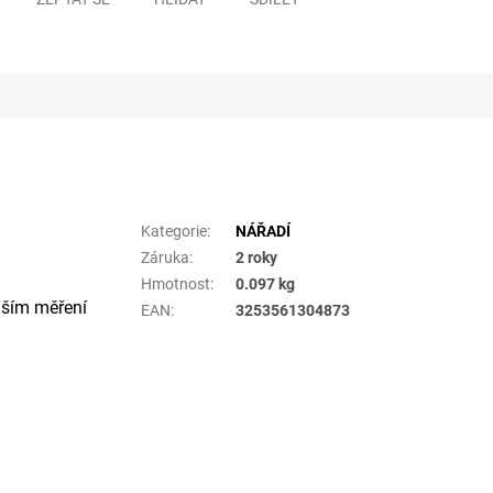
Doplňkové parametry
Kategorie
:
NÁŘADÍ
Záruka
:
2 roky
Hmotnost
:
0.097 kg
ějším měření
EAN
:
3253561304873