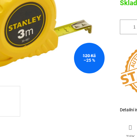
Skla
120 Kč
–25 %
Detailní 
TISK