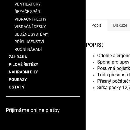
VENTILÁTORY
ŘEZAČE SPÁR
VIBRAČNÍ PĚCHY
Popis
Diskuze
VIBRAČNÍ DESKY
ÚLOŽNÉ SYSTÉMY
PŘÍSLUŠENSTVÍ
POPIS:
RUČNÍ NÁŘADÍ
Odolné a ergon
ZAHRADA
Spona pro upev
PILOVÉ ŘETĚZY
Posuvná pojistk
NÁHRADNÍ DÍLY
Třída přesnosti I
POUKAZY
Přesný počátečn
OSTATNÍ
Šířka pásky 12
Přijímáme online platby