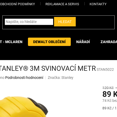
OBCHODNÍ PODMÍNKY
REKLAMACE A SERVIS
KONTAKTY
HLEDAT
T - MCLAREN
DEWALT OBLEČENÍ
NÁŘADÍ
ZAHRAD
STANLEY® 3M SVINOVACÍ METR
STAN5022
eno
Podrobnosti hodnocení
Značka:
Stanley
120 Kč
89 
74 Kč be
Měrná
89 Kč / 1
cena: