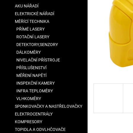
a
AKU NÁŘADÍ
n
ELEKTRICKÉ NÁŘADÍ
e
MĚŘÍCÍ TECHNIKA
l
PŘÍMÉ LASERY
ROTAČNÍ LASERY
DETEKTORY,SENZORY
DÁLKOMĚRY
NIVELAČNÍ PŘÍSTROJE
PŘÍSLUŠENSTVÍ
MĚŘENÍ NAPĚTÍ
INSPEKČNÍ KAMERY
INFRA TEPLOMĚRY
VLHKOMĚRY
SPONKOVAČKY A NASTŘELOVAČKY
ELEKTROCENTRÁLY
KOMPRESORY
TOPIDLA A ODVLHČOVAČE