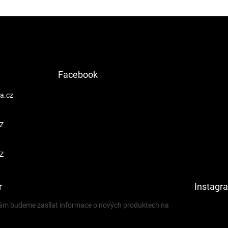
Facebook
a.cz
Z
Z
r
Instagr
 vám budeme zasílat informace o nových produktech na