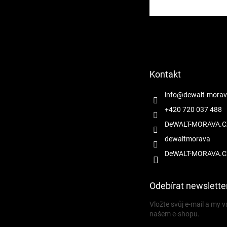
Z
á
p
a
t
Kontakt
í
info
@
dewalt-morav
+420 720 037 488
DeWALT-MORAVA.C
dewaltmorava
DeWALT-MORAVA.C
Odebírat newslette
Vložte svůj e-mail a my
našem e-shopu.