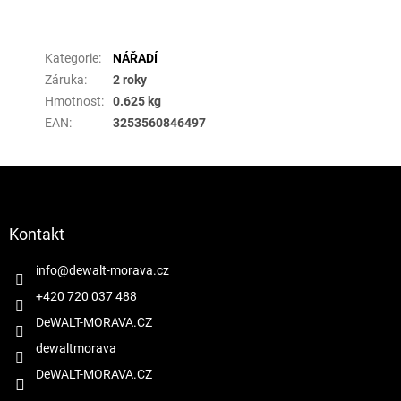
Doplňkové parametry
Kategorie
:
NÁŘADÍ
Záruka
:
2 roky
Hmotnost
:
0.625 kg
EAN
:
3253560846497
Z
á
p
a
Kontakt
t
í
info
@
dewalt-morava.cz
+420 720 037 488
DeWALT-MORAVA.CZ
dewaltmorava
DeWALT-MORAVA.CZ