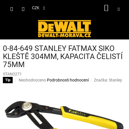
Přejít
NÁKUP
na
CZK
obsah
KOŠÍK
0-84-649 STANLEY FATMAX SIKO
KLEŠTĚ 304MM, KAPACITA ČELISTÍ
75MM
STAN3271
Průměrné
Neohodnoceno
Podrobnosti hodnocení
Značka:
Stanley
Tip
hodnocení
produktu
je
0,0
z
5
hvězdiček.