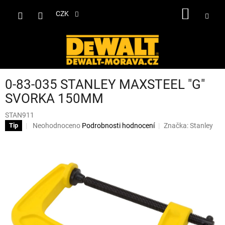
Přejít
NÁKUP
na
CZK
obsah
KOŠÍK
0-83-035 STANLEY MAXSTEEL "G"
SVORKA 150MM
STAN911
Průměrné
Neohodnoceno
Podrobnosti hodnocení
Značka:
Stanley
Tip
hodnocení
produktu
je
0,0
z
5
hvězdiček.