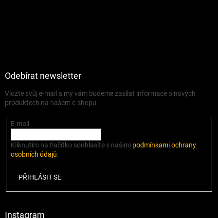
Odebírat newsletter
Vložte svůj e-mail a my vám budeme zasílat informace o nových
produktech na našem e-shopu.
E-mail
Kliknutím na tlačítko souhlasíte s našimi
podmínkami ochrany
osobních údajů
.
PŘIHLÁSIT SE
Instagram