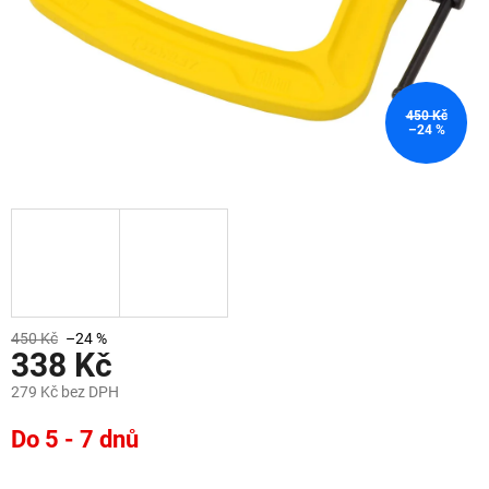
450 Kč
–24 %
450 Kč
–24 %
338 Kč
279 Kč bez DPH
Měrná
Do 5 - 7 dnů
cena: