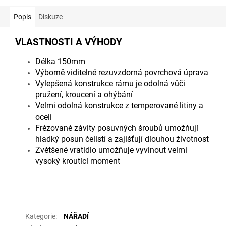
Popis
Diskuze
VLASTNOSTI A VÝHODY
Délka 150mm
Výborně viditelné rezuvzdorná povrchová úprava
Vylepšená konstrukce rámu je odolná vůči
pružení, kroucení a ohýbání
Velmi odolná konstrukce z temperované litiny a
oceli
Frézované závity posuvných šroubů umožňují
hladký posun čelistí a zajišťují dlouhou životnost
Zvětšené vratidlo umožňuje vyvinout velmi
vysoký kroutící moment
Doplňkové parametry
Kategorie
:
NÁŘADÍ