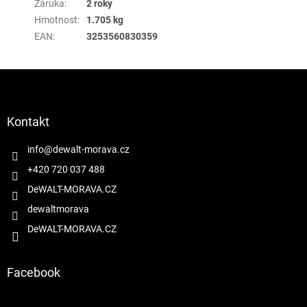
Záruka
:
2 roky
Hmotnost
:
1.705 kg
EAN
:
3253560830359
Z
á
p
a
Kontakt
t
í
info
@
dewalt-morava.cz
+420 720 037 488
DeWALT-MORAVA.CZ
dewaltmorava
DeWALT-MORAVA.CZ
Facebook