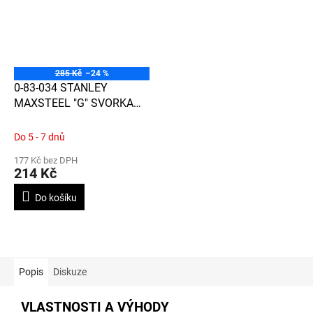
285 Kč
–24 %
0-83-034 STANLEY
MAXSTEEL "G" SVORKA
100MM
Do 5 - 7 dnů
177 Kč bez DPH
214 Kč
Do košíku
Popis
Diskuze
VLASTNOSTI A VÝHODY