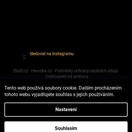
Sledovat na Instagramu
Zboží.cz
Heureka.cz
Podmínky ochrany osobních údajů
Odstoupení od smlouvy
Tento web používá soubory cookie. Dalším procházením
tohoto webu vyjadřujete souhlas s jejich používáním.
Vytvořil Shoptet
Nastavení
Copyright 2026
Dewalt-morava
. Všechna práva vyhrazena.
Souhlasím
Upravit nastavení cookies