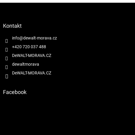
Z
á
p
a
Kontakt
t
í
info
@
dewalt-morava.cz
+420 720 037 488
DeWALT-MORAVA.CZ
dewaltmorava
DeWALT-MORAVA.CZ
Facebook