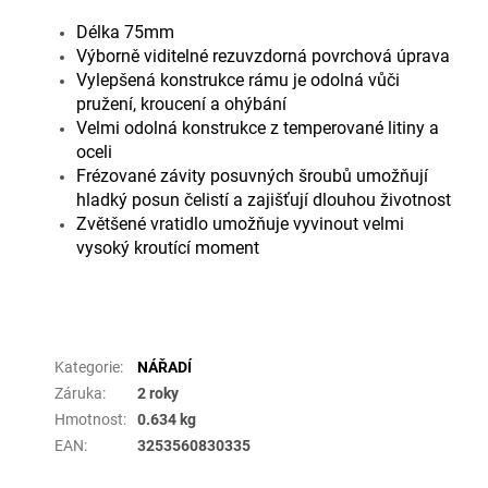
Délka 75mm
Výborně viditelné rezuvzdorná povrchová úprava
Vylepšená konstrukce rámu je odolná vůči
pružení, kroucení a ohýbání
Velmi odolná konstrukce z temperované litiny a
oceli
Frézované závity posuvných šroubů umožňují
hladký posun čelistí a zajišťují dlouhou životnost
Zvětšené vratidlo umožňuje vyvinout velmi
vysoký kroutící moment
Doplňkové parametry
Kategorie
:
NÁŘADÍ
Záruka
:
2 roky
Hmotnost
:
0.634 kg
EAN
:
3253560830335