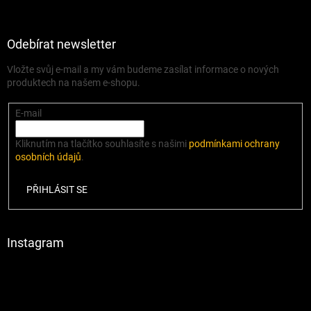
Odebírat newsletter
Vložte svůj e-mail a my vám budeme zasílat informace o nových
produktech na našem e-shopu.
E-mail
Kliknutím na tlačítko souhlasíte s našimi
podmínkami ochrany
osobních údajů
.
PŘIHLÁSIT SE
Instagram