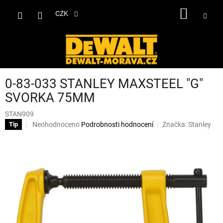
Přejít
NÁKUP
na
CZK
obsah
KOŠÍK
0-83-033 STANLEY MAXSTEEL "G"
SVORKA 75MM
STAN909
Průměrné
Neohodnoceno
Podrobnosti hodnocení
Značka:
Stanley
Tip
hodnocení
produktu
je
0,0
z
5
hvězdiček.