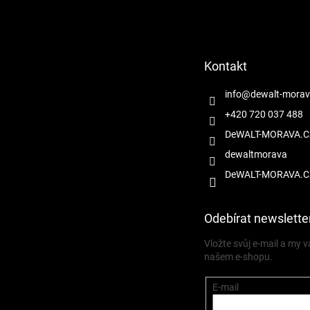
á
p
a
t
Kontakt
í
info
@
dewalt-morav
+420 720 037 488
DeWALT-MORAVA.C
dewaltmorava
DeWALT-MORAVA.C
Odebírat newslette
Vložte svůj e-mail a my
našem e-shopu.
E-mail