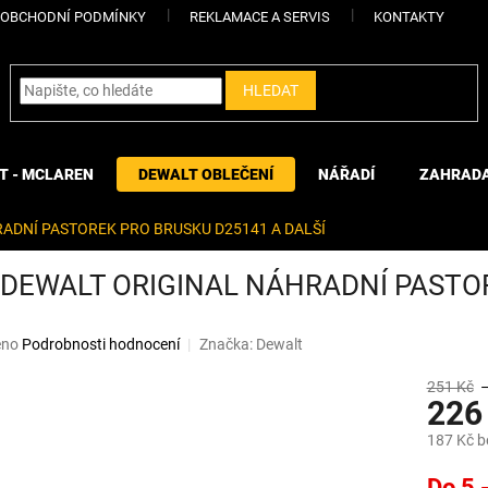
OBCHODNÍ PODMÍNKY
REKLAMACE A SERVIS
KONTAKTY
HLEDAT
T - MCLAREN
DEWALT OBLEČENÍ
NÁŘADÍ
ZAHRAD
RADNÍ PASTOREK PRO BRUSKU D25141 A DALŠÍ
 DEWALT ORIGINAL NÁHRADNÍ PASTO
eno
Podrobnosti hodnocení
Značka:
Dewalt
251 Kč
226
187 Kč 
Měrná
Do 5 