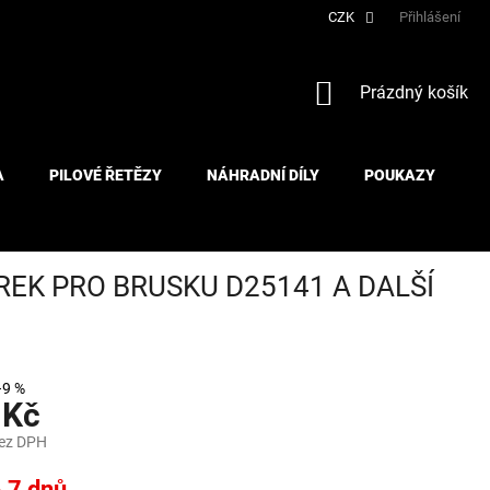
CZK
Přihlášení
NÁKUPNÍ
Prázdný košík
KOŠÍK
A
PILOVÉ ŘETĚZY
NÁHRADNÍ DÍLY
POUKAZY
REK PRO BRUSKU D25141 A DALŠÍ
–9 %
 Kč
bez DPH
- 7 dnů