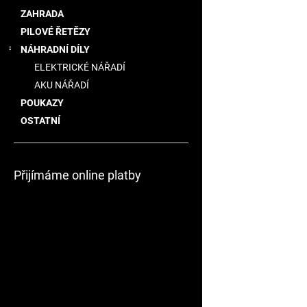
a
ZAHRADA
n
PILOVÉ ŘETĚZY
e
NÁHRADNÍ DÍLY
l
ELEKTRICKÉ NÁŘADÍ
AKU NÁŘADÍ
POUKAZY
OSTATNÍ
Přijímáme online platby