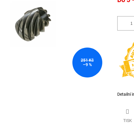
cena:
251 Kč
–9 %
Detailní 
TISK