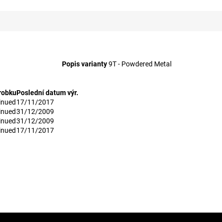
Popis varianty
9T - Powdered Metal
robku
Poslední datum výr.
inued
17/11/2017
inued
31/12/2009
inued
31/12/2009
inued
17/11/2017