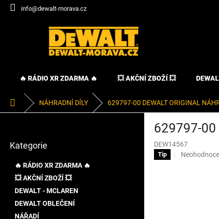
Přejít
info@dewalt-morava.cz
na
obsah
🔥 RÁDIO XR ZDARMA 🔥
💥 AKČNÍ ZBOŽÍ 💥
DEWAL
Domů
NÁHRADNÍ DÍLY
629797-00 DEWALT ORIGINAL NÁH
P
629797-00
o
Přeskočit
s
Kategorie
DEW14567
kategorie
t
Průměrné
Neohodnoc
Tip
r
hodnocení
🔥 RÁDIO XR ZDARMA 🔥
a
produktu
💥 AKČNÍ ZBOŽÍ 💥
n
je
DEWALT - MCLAREN
0,0
n
z
í
DEWALT OBLEČENÍ
5
p
NÁŘADÍ
hvězdiček.