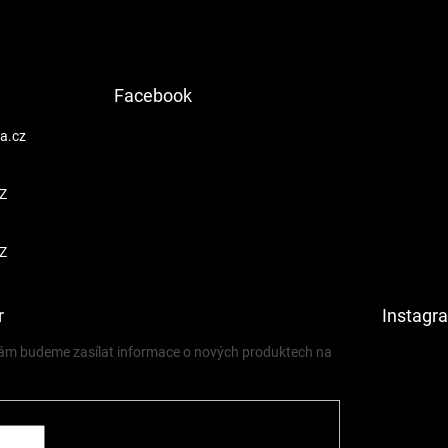
Facebook
a.cz
Z
Z
r
Instagr
 vám budeme zasílat informace o nových produktech na