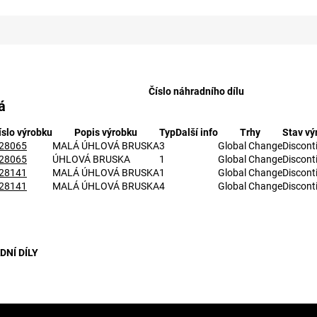
Číslo náhradního dílu
á
íslo výrobku
Popis výrobku
Typ
Další info
Trhy
Stav vý
28065
MALÁ ÚHLOVÁ BRUSKA
3
Global Change
Discont
28065
ÚHLOVÁ BRUSKA
1
Global Change
Discont
28141
MALÁ ÚHLOVÁ BRUSKA
1
Global Change
Discont
28141
MALÁ ÚHLOVÁ BRUSKA
4
Global Change
Discont
metry
NÍ DÍLY