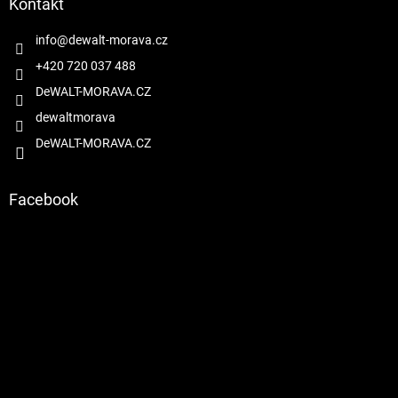
a
Kontakt
t
í
info
@
dewalt-morava.cz
+420 720 037 488
DeWALT-MORAVA.CZ
dewaltmorava
DeWALT-MORAVA.CZ
Facebook