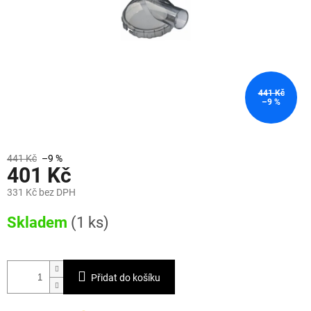
441 Kč
–9 %
441 Kč
–9 %
401 Kč
331 Kč bez DPH
Měrná
Skladem
(1 ks)
cena:
Přidat do košíku