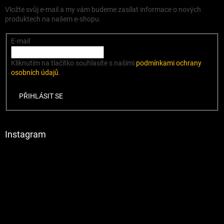
Vložte svůj e-mail a my vám budeme zasílat informace o nových
produktech na našem e-shopu.
E-mail
Kliknutím na tlačítko souhlasíte s našimi
podmínkami ochrany
osobních údajů
.
PŘIHLÁSIT SE
Instagram