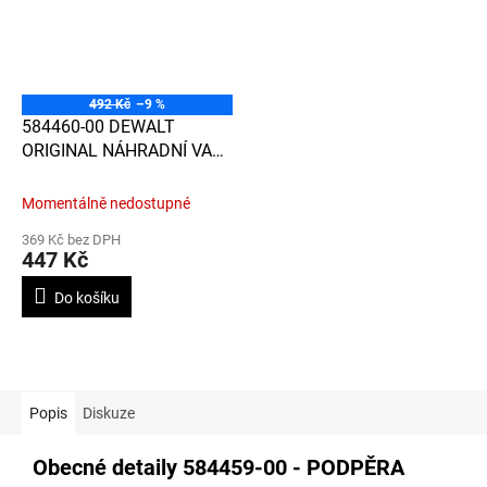
492 Kč
–9 %
584460-00 DEWALT
ORIGINAL NÁHRADNÍ VAK
PRO HOBLÍK D26500
Momentálně nedostupné
369 Kč bez DPH
447 Kč
Do košíku
Popis
Diskuze
Obecné detaily
584459-00 - PODPĚRA