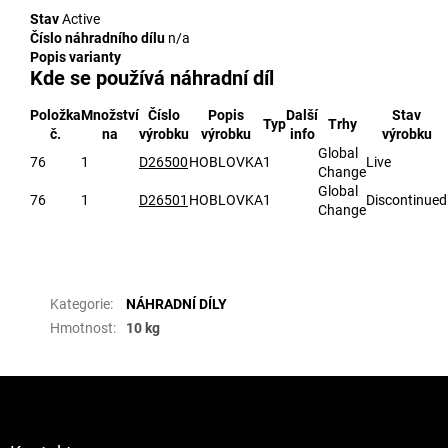
Stav
Active
Číslo náhradního dílu
n/a
Popis varianty
Kde se používá náhradní díl
Položka
Množství
Číslo
Popis
Další
Stav
Typ
Trhy
č.
na
výrobku
výrobku
info
výrobku
Global
76
1
D26500
HOBLOVKA
1
Live
Change
Global
76
1
D26501
HOBLOVKA
1
Discontinued
Change
Doplňkové parametry
Kategorie
:
NÁHRADNÍ DÍLY
Hmotnost
:
10 kg
Z
á
p