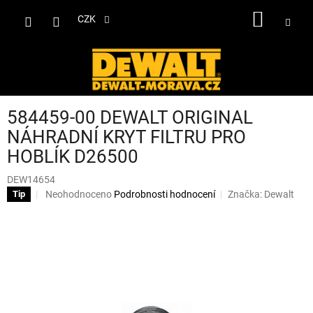
Přejít
NÁKUP
na
CZK
obsah
KOŠÍK
584459-00 DEWALT ORIGINAL
NÁHRADNÍ KRYT FILTRU PRO
HOBLÍK D26500
DEW14654
Průměrné
Neohodnoceno
Podrobnosti hodnocení
Značka:
Dewalt
Tip
hodnocení
produktu
je
0,0
z
5
hvězdiček.