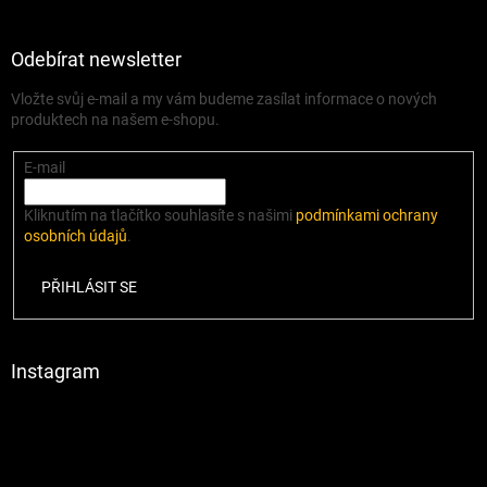
Odebírat newsletter
Vložte svůj e-mail a my vám budeme zasílat informace o nových
produktech na našem e-shopu.
E-mail
Kliknutím na tlačítko souhlasíte s našimi
podmínkami ochrany
osobních údajů
.
PŘIHLÁSIT SE
Instagram