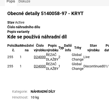
Popis
Diskuze
Obecné detaily
5140058-97 - KRYT
Stav
Active
Číslo náhradního dílu
Popis varianty
Kde se používá náhradní díl
Položka
Množství
Číslo
Popis
Další
Stav
Po
Typ
Trhy
č.
na
výrobku
výrobku
info
výrobku
da
ŘEZAČ
Global
255
1
D24000
2
Live
DLAŽBY
Change
ŘEZAČ
Global
255
1
D24000
1
Discontinued
01/
DLAŽBY
Change
Doplňkové parametry
Kategorie
:
NÁHRADNÍ DÍLY
Hmotnost
:
10 kg