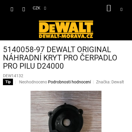
Přejít
NÁKUP
na
CZK
obsah
KOŠÍK
5140058-97 DEWALT ORIGINAL
NÁHRADNÍ KRYT PRO ČERPADLO
PRO PILU D24000
DEW14132
Průměrné
Neohodnoceno
Podrobnosti hodnocení
Značka:
Dewalt
Tip
hodnocení
produktu
je
0,0
z
5
hvězdiček.