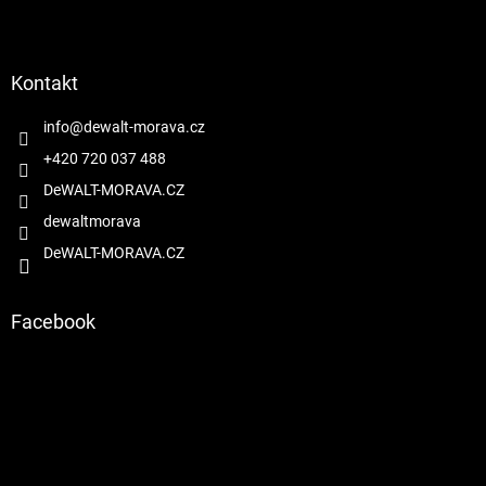
Z
á
p
a
Kontakt
t
í
info
@
dewalt-morava.cz
+420 720 037 488
DeWALT-MORAVA.CZ
dewaltmorava
DeWALT-MORAVA.CZ
Facebook