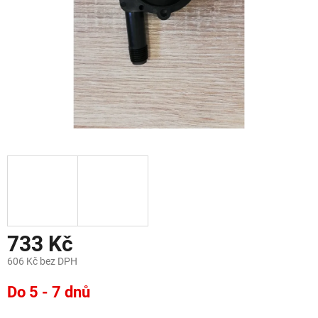
733 Kč
606 Kč bez DPH
Měrná
Do 5 - 7 dnů
cena: