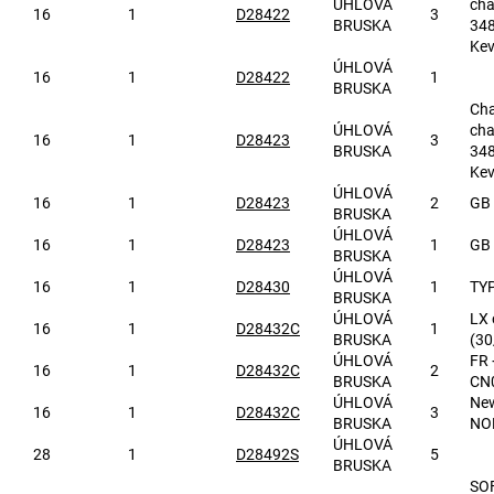
ÚHLOVÁ
cha
16
1
D28422
3
BRUSKA
348
Kev
ÚHLOVÁ
16
1
D28422
1
BRUSKA
Cha
ÚHLOVÁ
cha
16
1
D28423
3
BRUSKA
348
Kev
ÚHLOVÁ
16
1
D28423
2
GB 
BRUSKA
ÚHLOVÁ
16
1
D28423
1
GB 
BRUSKA
ÚHLOVÁ
16
1
D28430
1
TYP
BRUSKA
ÚHLOVÁ
LX 
16
1
D28432C
1
BRUSKA
(30
ÚHLOVÁ
FR 
16
1
D28432C
2
BRUSKA
CN
ÚHLOVÁ
New
16
1
D28432C
3
BRUSKA
NOD
ÚHLOVÁ
28
1
D28492S
5
BRUSKA
SO