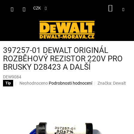
Přejít
NÁKUP
na
CZK
obsah
KOŠÍK
397257-01 DEWALT ORIGINÁL
ROZBĚHOVÝ REZISTOR 220V PRO
BRUSKY D28423 A DALŠÍ
DEW9084
Průměrné
Neohodnoceno
Podrobnosti hodnocení
Značka:
Dewalt
Tip
hodnocení
produktu
je
0,0
z
5
hvězdiček.