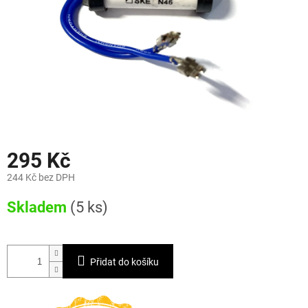
295 Kč
244 Kč bez DPH
Měrná
Skladem
(5 ks)
cena:
Přidat do košíku