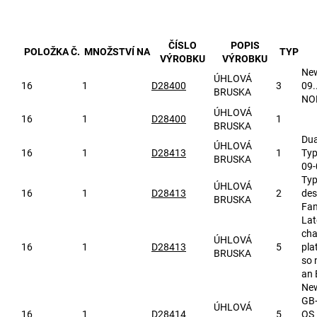
ČÍSLO
POPIS
POLOŽKA Č.
MNOŽSTVÍ NA
TYP
VÝROBKU
VÝROBKU
New
ÚHLOVÁ
16
1
D28400
3
09.
BRUSKA
NO
ÚHLOVÁ
16
1
D28400
1
BRUSKA
Dua
ÚHLOVÁ
16
1
D28413
1
Typ
BRUSKA
09-
Typ
ÚHLOVÁ
16
1
D28413
2
des
BRUSKA
Fan
Lat
cha
ÚHLOVÁ
16
1
D28413
5
pla
BRUSKA
so 
an 
New
GB+
ÚHLOVÁ
16
1
D28414
5
QS 