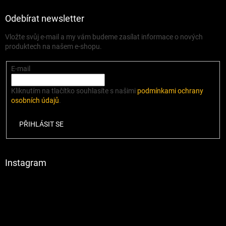
Odebírat newsletter
Vložte svůj e-mail a my vám budeme zasílat informace o nových
produktech na našem e-shopu.
E-mail
Kliknutím na tlačítko souhlasíte s našimi
podmínkami ochrany
osobních údajů
.
PŘIHLÁSIT SE
Instagram