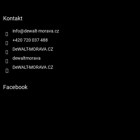
á
p
a
Kontakt
t
í
info
@
dewalt-morava.cz
+420 720 037 488
DeWALT-MORAVA.CZ
dewaltmorava
DeWALT-MORAVA.CZ
Facebook