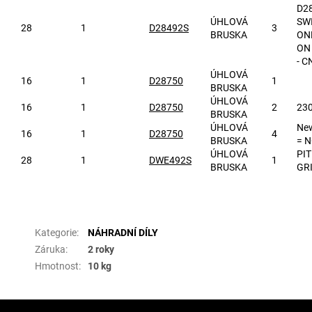
D2
ÚHLOVÁ
SW
28
1
D28492S
3
BRUSKA
ON
ON
- 
ÚHLOVÁ
16
1
D28750
1
BRUSKA
ÚHLOVÁ
16
1
D28750
2
23
BRUSKA
ÚHLOVÁ
New
16
1
D28750
4
BRUSKA
= 
ÚHLOVÁ
PI
28
1
DWE492S
1
BRUSKA
GR
Doplňkové parametry
Kategorie
:
NÁHRADNÍ DÍLY
Záruka
:
2 roky
Hmotnost
:
10 kg
Z