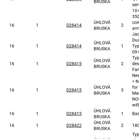
BRUSKA
ser
10-
350
ÚHLOVÁ
con
16
1
D28414
2
BRUSKA
arm
Jac
Dua
ÚHLOVÁ
16
1
D28414
1
Typ
BRUSKA
09-
Typ
ÚHLOVÁ
16
1
D28415
2
des
BRUSKA
Fan
New
= N
ÚHLOVÁ
for
16
1
D28415
3
BRUSKA
Mad
NOD
wit
ÚHLOVÁ
16
1
D28415
1
Bas
BRUSKA
ÚHLOVÁ
16
1
D28422
2
18
BRUSKA
Typ