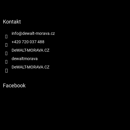
Z
á
p
a
Kontakt
t
í
info
@
dewalt-morava.cz
+420 720 037 488
DeWALT-MORAVA.CZ
dewaltmorava
DeWALT-MORAVA.CZ
Facebook