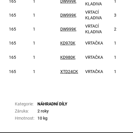
165
1
DW999K
1
KLADIVA
VRTACÍ
165
1
DW999K
3
KLADIVA
VRTACÍ
165
1
DW999K
2
KLADIVA
165
1
KD970K
VRTAČKA
1
165
1
KD980K
VRTAČKA
1
165
1
XTD24CK
VRTAČKA
1
Doplňkové parametry
Kategorie
:
NÁHRADNÍ DÍLY
Záruka
:
2 roky
Hmotnost
:
10 kg