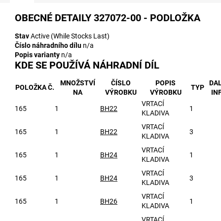
OBECNÉ DETAILY
327072-00 - PODLOŽKA
Stav
Active (While Stocks Last)
Číslo náhradního dílu
n/a
Popis varianty
n/a
KDE SE POUŽÍVÁ NÁHRADNÍ DÍL
MNOŽSTVÍ
ČÍSLO
POPIS
DAL
POLOŽKA Č.
TYP
NA
VÝROBKU
VÝROBKU
IN
VRTACÍ
165
1
BH22
1
KLADIVA
VRTACÍ
165
1
BH22
3
KLADIVA
VRTACÍ
165
1
BH24
1
KLADIVA
VRTACÍ
165
1
BH24
3
KLADIVA
VRTACÍ
165
1
BH26
1
KLADIVA
VRTACÍ