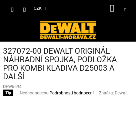
Přejít
NÁKUP
na
CZK
obsah
KOŠÍK
327072-00 DEWALT ORIGINÁL
NÁHRADNÍ SPOJKA, PODLOŽKA
PRO KOMBI KLADIVA D25003 A
DALŠÍ
DEW6594
Průměrné
Neohodnoceno
Podrobnosti hodnocení
Značka:
Dewalt
Tip
hodnocení
produktu
je
0,0
z
5
hvězdiček.