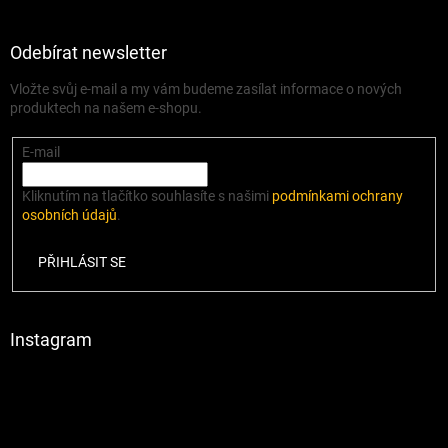
Odebírat newsletter
Vložte svůj e-mail a my vám budeme zasílat informace o nových
produktech na našem e-shopu.
E-mail
Kliknutím na tlačítko souhlasíte s našimi
podmínkami ochrany
osobních údajů
.
PŘIHLÁSIT SE
Instagram