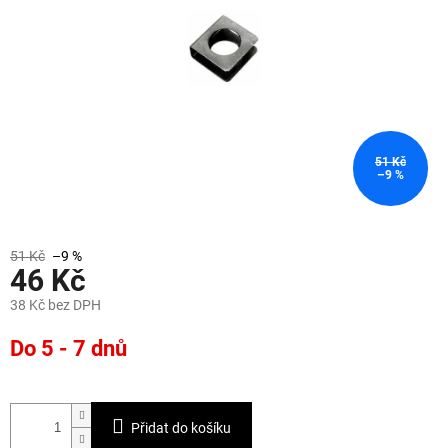
51 Kč
–9 %
51 Kč
–9 %
46 Kč
38 Kč bez DPH
Měrná
Do 5 - 7 dnů
cena:
Přidat do košíku