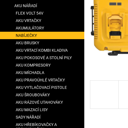
a
AKU NÁŘADÍ
n
FLEX VOLT 54V
e
AKU VRTAČKY
l
AKUMULÁTORY
NABÍJEČKY
AKU BRUSKY
AKU VRTACÍ KOMBI KLADIVA
AKU POKOSOVÉ A STOLNÍ PILY
AKU KOMPRESORY
AKU MÍCHADLA
AKU PRAVOÚHLÉ VRTAČKY
AKU VYTLAČOVACÍ PISTOLE
AKU ŠROUBOVÁKY
AKU RÁZOVÉ UTAHOVÁKY
AKU MAZACÍ LISY
SADY NÁŘADÍ
AKU HŘEBÍKOVAČKY A