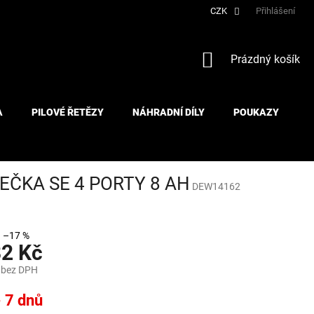
CZK
Přihlášení
NÁKUPNÍ
Prázdný košík
KOŠÍK
A
PILOVÉ ŘETĚZY
NÁHRADNÍ DÍLY
POUKAZY
JEČKA SE 4 PORTY 8 AH
DEW14162
–17 %
82 Kč
 bez DPH
- 7 dnů