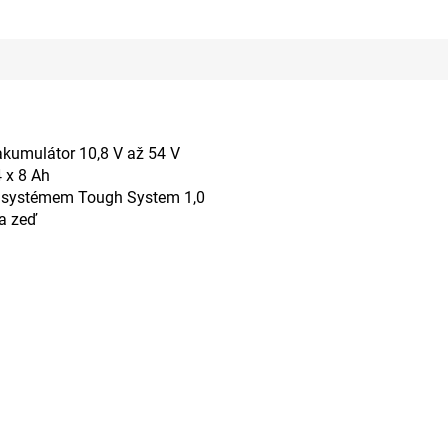
akumulátor 10,8 V až 54 V
4 x 8 Ah
e systémem Tough System 1,0
na zeď