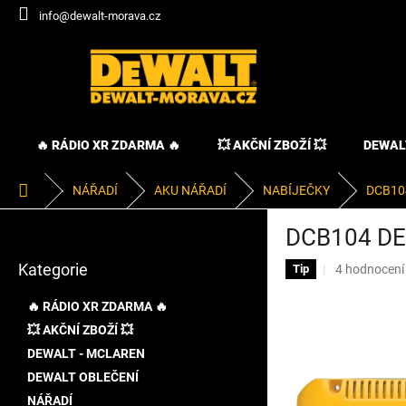
Přejít
info@dewalt-morava.cz
na
obsah
🔥 RÁDIO XR ZDARMA 🔥
💥 AKČNÍ ZBOŽÍ 💥
DEWAL
Domů
NÁŘADÍ
AKU NÁŘADÍ
NABÍJEČKY
DCB104
P
DCB104 DE
o
Přeskočit
s
Kategorie
Průměrné
4 hodnocení
kategorie
Tip
t
hodnocení
r
produktu
🔥 RÁDIO XR ZDARMA 🔥
a
je
💥 AKČNÍ ZBOŽÍ 💥
n
5,0
DEWALT - MCLAREN
z
n
5
í
DEWALT OBLEČENÍ
hvězdiček.
p
NÁŘADÍ