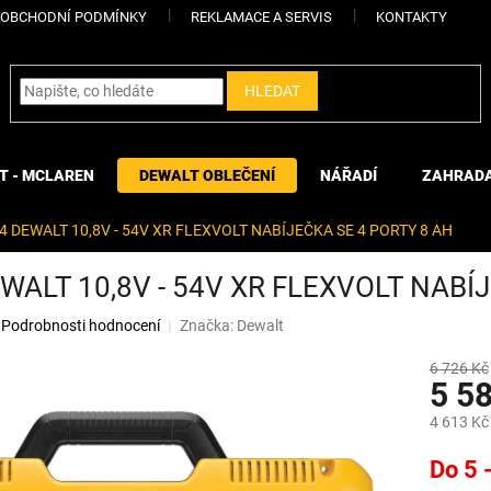
OBCHODNÍ PODMÍNKY
REKLAMACE A SERVIS
KONTAKTY
HLEDAT
T - MCLAREN
DEWALT OBLEČENÍ
NÁŘADÍ
ZAHRAD
 DEWALT 10,8V - 54V XR FLEXVOLT NABÍJEČKA SE 4 PORTY 8 AH
WALT 10,8V - 54V XR FLEXVOLT NABÍ
Podrobnosti hodnocení
Značka:
Dewalt
6 726 Kč
5 5
4 613 Kč
Měrná
Do 5 
cena: