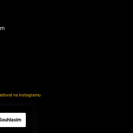
am
ledovat na Instagramu
louvy
Souhlasím