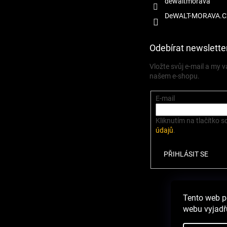
dewaltmorava
DeWALT-MORAVA.C
Odebírat newslette
Vložte svůj e-mail a my
našem e-shopu.
E-mail
Kliknutím na tlačítko s
údajů
.
PŘIHLÁSIT SE
Zbož
Tento web p
webu vyjadřu