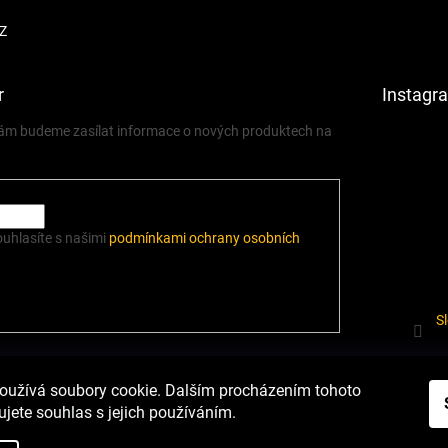
Z
r
Instagr
 vám budeme zasílat informace o nových produktech na
ouhlasíte s našimi
podmínkami ochrany osobních
S
í.cz
Heureka.cz
Podmínky ochrany osobních údajů
Odstoupení od sm
oužívá soubory cookie. Dalším procházením tohoto
jete souhlas s jejich používáním.