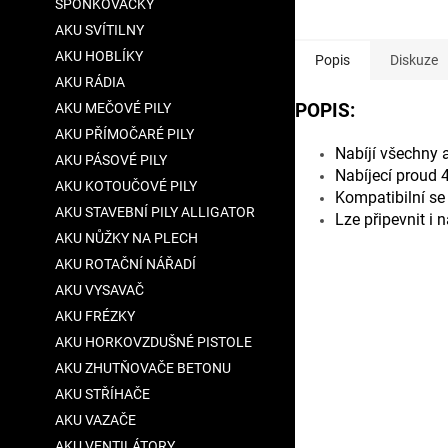
SPONKOVAČKY
AKU SVÍTILNY
AKU HOBLÍKY
Popis
Diskuze
AKU RÁDIA
AKU MEČOVÉ PILY
POPIS:
AKU PŘÍMOČARÉ PILY
Nabíjí všechny 
AKU PÁSOVÉ PILY
Nabíjecí proud 
AKU KOTOUČOVÉ PILY
Kompatibilní s
AKU STAVEBNÍ PILY ALLIGATOR
Lze připevnit i 
AKU NŮŽKY NA PLECH
AKU ROTAČNÍ NÁŘADÍ
AKU VYSAVAČ
AKU FRÉZKY
AKU HORKOVZDUŠNÉ PISTOLE
AKU ZHUTŇOVAČE BETONU
AKU STŘÍHAČE
AKU VAZAČE
AKU VENTILÁTORY