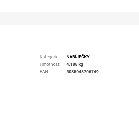
Doplňkové parametry
Kategorie
:
NABÍJEČKY
Hmotnost
:
4.188 kg
EAN
:
5035048706749