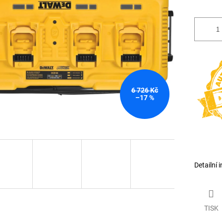
6 726 Kč
–17 %
Detailní 
TISK