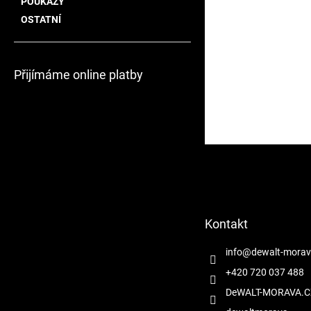
POUKAZY
OSTATNÍ
Přijímáme online platby
Z
á
p
a
t
Kontakt
í
info
@
dewalt-morav
+420 720 037 488
DeWALT-MORAVA.C