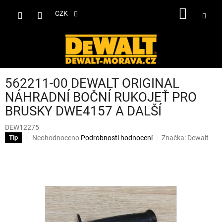
Přejít
NÁKUP
na
CZK
obsah
KOŠÍK
562211-00 DEWALT ORIGINAL
NÁHRADNÍ BOČNÍ RUKOJEŤ PRO
BRUSKY DWE4157 A DALŠÍ
DEW12275
Průměrné
Neohodnoceno
Podrobnosti hodnocení
Značka:
Dewalt
Tip
hodnocení
produktu
je
0,0
z
5
hvězdiček.