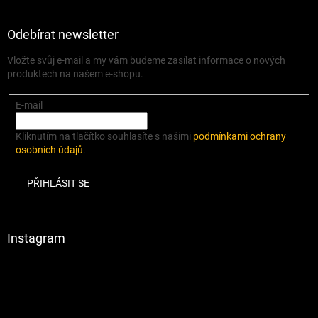
Odebírat newsletter
Vložte svůj e-mail a my vám budeme zasílat informace o nových
produktech na našem e-shopu.
E-mail
Kliknutím na tlačítko souhlasíte s našimi
podmínkami ochrany
osobních údajů
.
PŘIHLÁSIT SE
Instagram