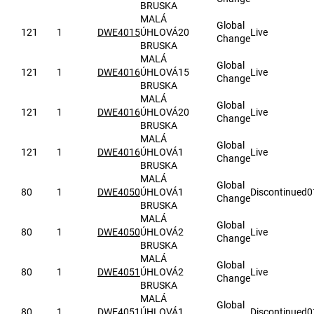
BRUSKA
MALÁ
Global
121
1
DWE4015
ÚHLOVÁ
20
Live
Change
BRUSKA
MALÁ
Global
121
1
DWE4016
ÚHLOVÁ
15
Live
Change
BRUSKA
MALÁ
Global
121
1
DWE4016
ÚHLOVÁ
20
Live
Change
BRUSKA
MALÁ
Global
121
1
DWE4016
ÚHLOVÁ
1
Live
Change
BRUSKA
MALÁ
Global
80
1
DWE4050
ÚHLOVÁ
1
Discontinued
0
Change
BRUSKA
MALÁ
Global
80
1
DWE4050
ÚHLOVÁ
2
Live
Change
BRUSKA
MALÁ
Global
80
1
DWE4051
ÚHLOVÁ
2
Live
Change
BRUSKA
MALÁ
Global
80
1
DWE4051
ÚHLOVÁ
1
Discontinued
0