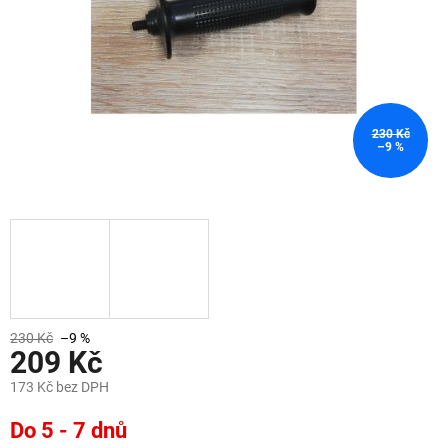
230 Kč
–9 %
230 Kč
–9 %
209 Kč
173 Kč bez DPH
Měrná
Do 5 - 7 dnů
cena: