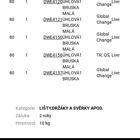
80
1
DWE4120
ÚHLOVÁ
1
Live
Change
BRUSKA
MALÁ
Global
80
1
DWE4121
ÚHLOVÁ
1
Live
Change
BRUSKA
MALÁ
Global
80
1
DWE4150
ÚHLOVÁ
1
Live
Change
BRUSKA
MALÁ
80
1
DWE4156
ÚHLOVÁ
1
TR, QS,
Live
BRUSKA
MALÁ
Global
80
1
DWE4157
ÚHLOVÁ
1
Live
Change
BRUSKA
Doplňkové parametry
Kategorie
:
LIŠTY,DRŽÁKY A SVĚRKY APOD.
Záruka
:
2 roky
Hmotnost
:
10 kg