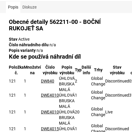
Popis
Diskuze
Obecné detaily
562211-00 - BOČNÍ
RUKOJEŤ SA
Stav
Active
Číslo náhradního dílu
n/a
Popis varianty
n/a
Kde se používá náhradní díl
Položka
Množství
Číslo
Popis
Další
Stav
Typ
Trhy
č.
na
výrobku
výrobku
info
výrobku
ÚHLOVÁ
Global
121
1
DW840
2
Discontinued
0
BRUSKA
Change
MALÁ
Global
121
1
DWE4010
ÚHLOVÁ
1
Discontinued
3
Change
BRUSKA
MALÁ
Global
121
1
DWE4010
ÚHLOVÁ
20
Live
Change
BRUSKA
MALÁ
Global
121
1
DWE4015
ÚHLOVÁ
1
Discontinued
Change