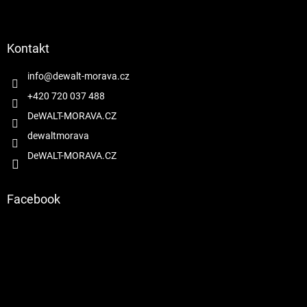
Z
á
p
a
Kontakt
t
í
info
@
dewalt-morava.cz
+420 720 037 488
DeWALT-MORAVA.CZ
dewaltmorava
DeWALT-MORAVA.CZ
Facebook