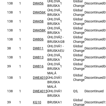
ÚHLOVÁ
Global
138
1
DW456
1
Discontinued
0
BRUSKA
Change
ÚHLOVÁ
Global
138
1
DW456K
1
Discontinued
0
BRUSKA
Change
ÚHLOVÁ
Global
138
1
DW458
1
Discontinued
0
BRUSKA
Change
ÚHLOVÁ
Global
138
1
DW458K
1
Discontinued
0
BRUSKA
Change
ÚHLOVÁ
2 -
Global
138
1
DW806
Discontinued
0
BRUSKA
GB
Change
ÚHLOVÁ
1 -
Global
38
1
DW811
Discontinued
0
BRUSKA
EU
Change
ÚHLOVÁ
Global
138
1
DW813
1
Discontinued
0
BRUSKA
Change
ÚHLOVÁ
Global
39
1
DW816
1
Discontinued
0
BRUSKA
Change
MALÁ
Global
138
1
DWE4010
ÚHLOVÁ
1
Discontinued
3
Change
BRUSKA
MALÁ
138
1
DWE4015
ÚHLOVÁ
1
QS,
Discontinued
BRUSKA
Global
39
1
KG10
BRUSKA
1
Discontinued
1
Change