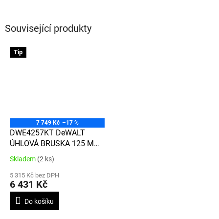
Související produkty
Tip
7 749 Kč
–17 %
DWE4257KT DeWALT
ÚHLOVÁ BRUSKA 125 MM
S REGULACÍ OTÁČEK, 1
Skladem
(2 ks)
Průměrné
500W
hodnocení
5 315 Kč bez DPH
produktu
6 431 Kč
je
3,4
Do košíku
z
5