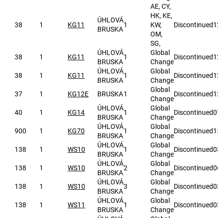
AE, CY,
HK, KE,
ÚHLOVÁ
38
1
KG11
1
KW,
Discontinued
1
BRUSKA
OM,
SG,
ÚHLOVÁ
Global
38
1
KG11
1
Discontinued
1
BRUSKA
Change
ÚHLOVÁ
Global
38
1
KG11
1
Discontinued
1
BRUSKA
Change
Global
37
1
KG12E
BRUSKA
1
Discontinued
1
Change
ÚHLOVÁ
Global
40
1
KG14
1
Discontinued
0
BRUSKA
Change
ÚHLOVÁ
Global
900
1
KG70
1
Discontinued
1
BRUSKA
Change
ÚHLOVÁ
Global
138
1
WS10
1
Discontinued
0
BRUSKA
Change
ÚHLOVÁ
Global
138
1
WS10
2
Discontinued
0
BRUSKA
Change
ÚHLOVÁ
Global
138
1
WS10
3
Discontinued
0
BRUSKA
Change
ÚHLOVÁ
Global
138
1
WS11
1
Discontinued
0
BRUSKA
Change