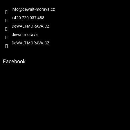
t
í
info
@
dewalt-morava.cz
+420 720 037 488
DeWALT-MORAVA.CZ
dewaltmorava
DeWALT-MORAVA.CZ
Facebook