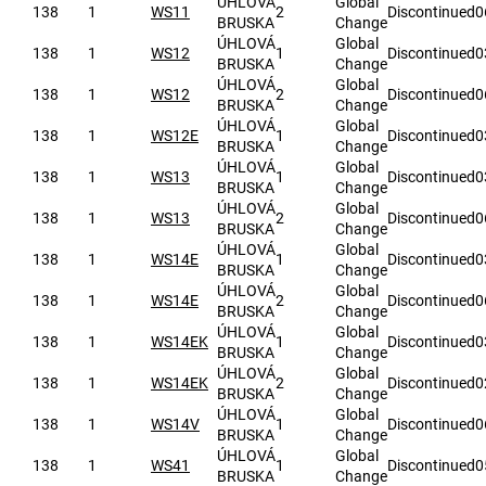
ÚHLOVÁ
Global
138
1
WS11
2
Discontinued
0
BRUSKA
Change
ÚHLOVÁ
Global
138
1
WS12
1
Discontinued
0
BRUSKA
Change
ÚHLOVÁ
Global
138
1
WS12
2
Discontinued
0
BRUSKA
Change
ÚHLOVÁ
Global
138
1
WS12E
1
Discontinued
0
BRUSKA
Change
ÚHLOVÁ
Global
138
1
WS13
1
Discontinued
0
BRUSKA
Change
ÚHLOVÁ
Global
138
1
WS13
2
Discontinued
0
BRUSKA
Change
ÚHLOVÁ
Global
138
1
WS14E
1
Discontinued
0
BRUSKA
Change
ÚHLOVÁ
Global
138
1
WS14E
2
Discontinued
0
BRUSKA
Change
ÚHLOVÁ
Global
138
1
WS14EK
1
Discontinued
0
BRUSKA
Change
ÚHLOVÁ
Global
138
1
WS14EK
2
Discontinued
0
BRUSKA
Change
ÚHLOVÁ
Global
138
1
WS14V
1
Discontinued
0
BRUSKA
Change
ÚHLOVÁ
Global
138
1
WS41
1
Discontinued
0
BRUSKA
Change