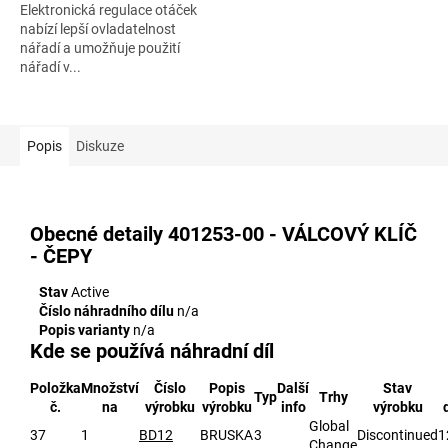
Elektronická regulace otáček
hvězdiček.
nabízí lepší ovladatelnost
nářadí a umožňuje použití
nářadí v...
Popis
Diskuze
Obecné detaily
401253-00 - VÁLCOVÝ KLÍČ
- ČEPY
Stav
Active
Číslo náhradního dílu
n/a
Popis varianty
n/a
Kde se používá náhradní díl
Položka
Množství
Číslo
Popis
Další
Stav
Typ
Trhy
č.
na
výrobku
výrobku
info
výrobku
Global
37
1
BD12
BRUSKA
3
Discontinued
1
Change