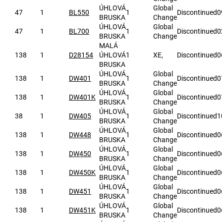
ÚHLOVÁ
Global
47
1
BL550
1
Discontinued
0
BRUSKA
Change
ÚHLOVÁ
Global
47
1
BL700
1
Discontinued
0
BRUSKA
Change
MALÁ
138
1
D28154
ÚHLOVÁ
1
XE,
Discontinued
0
BRUSKA
ÚHLOVÁ
Global
138
1
DW401
1
Discontinued
0
BRUSKA
Change
ÚHLOVÁ
Global
138
1
DW401K
1
Discontinued
0
BRUSKA
Change
ÚHLOVÁ
Global
38
1
DW405
1
Discontinued
1
BRUSKA
Change
ÚHLOVÁ
Global
138
1
DW448
1
Discontinued
0
BRUSKA
Change
ÚHLOVÁ
Global
138
1
DW450
1
Discontinued
0
BRUSKA
Change
ÚHLOVÁ
Global
138
1
DW450K
1
Discontinued
0
BRUSKA
Change
ÚHLOVÁ
Global
138
1
DW451
1
Discontinued
0
BRUSKA
Change
ÚHLOVÁ
Global
138
1
DW451K
1
Discontinued
0
BRUSKA
Change