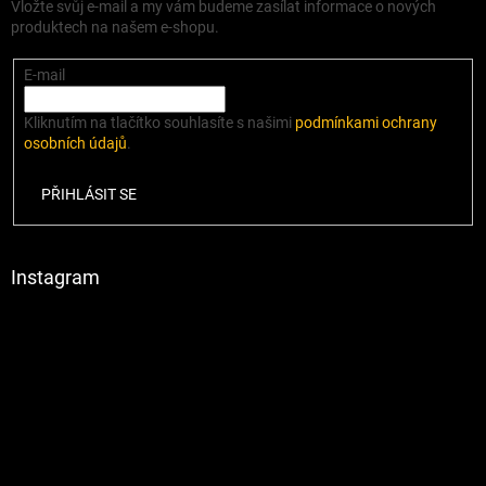
Vložte svůj e-mail a my vám budeme zasílat informace o nových
produktech na našem e-shopu.
E-mail
Kliknutím na tlačítko souhlasíte s našimi
podmínkami ochrany
osobních údajů
.
PŘIHLÁSIT SE
Instagram