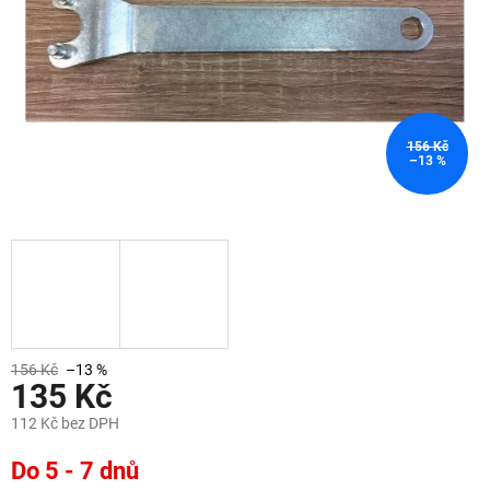
156 Kč
–13 %
156 Kč
–13 %
135 Kč
112 Kč bez DPH
Měrná
Do 5 - 7 dnů
cena: