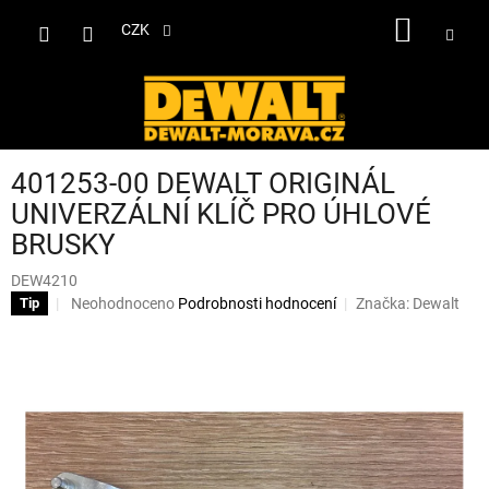
Přejít
NÁKUP
na
CZK
obsah
KOŠÍK
401253-00 DEWALT ORIGINÁL
UNIVERZÁLNÍ KLÍČ PRO ÚHLOVÉ
BRUSKY
DEW4210
Průměrné
Neohodnoceno
Podrobnosti hodnocení
Značka:
Dewalt
Tip
hodnocení
produktu
je
0,0
z
5
hvězdiček.