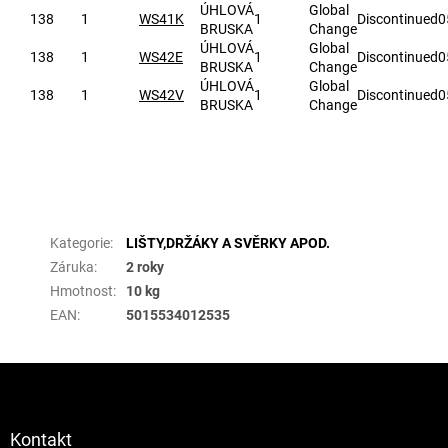
ÚHLOVÁ
Global
138
1
WS41K
1
Discontinued
0
BRUSKA
Change
ÚHLOVÁ
Global
138
1
WS42E
1
Discontinued
0
BRUSKA
Change
ÚHLOVÁ
Global
138
1
WS42V
1
Discontinued
0
BRUSKA
Change
Doplňkové parametry
Kategorie
:
LIŠTY,DRŽÁKY A SVĚRKY APOD.
Záruka
:
2 roky
Hmotnost
:
10 kg
EAN
:
5015534012535
Z
á
p
a
Kontakt