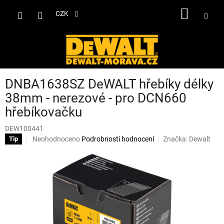
Přejít
NÁKUP
na
CZK
obsah
KOŠÍK
DNBA1638SZ DeWALT hřebíky délky
38mm - nerezové - pro DCN660
hřebíkovačku
DEW100441
Průměrné
Neohodnoceno
Podrobnosti hodnocení
Značka:
Dewalt
Tip
hodnocení
produktu
je
0,0
z
5
hvězdiček.