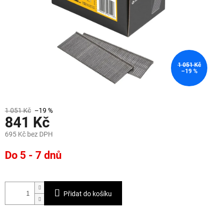
1 051 Kč
–19 %
1 051 Kč
–19 %
841 Kč
695 Kč bez DPH
Měrná
Do 5 - 7 dnů
cena:
Přidat do košíku