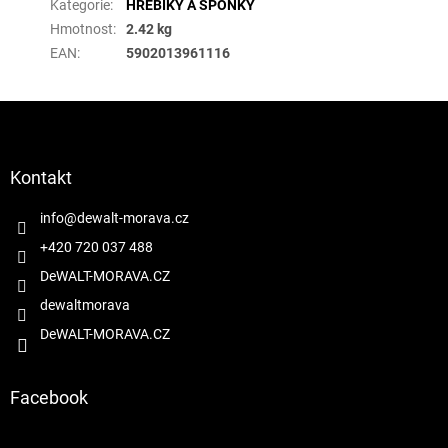
Kategorie
:
HŘEBÍKY A SPONKY
Hmotnost
:
2.42 kg
EAN
:
5902013961116
Z
á
p
a
Kontakt
t
í
info
@
dewalt-morava.cz
+420 720 037 488
DeWALT-MORAVA.CZ
dewaltmorava
DeWALT-MORAVA.CZ
Facebook