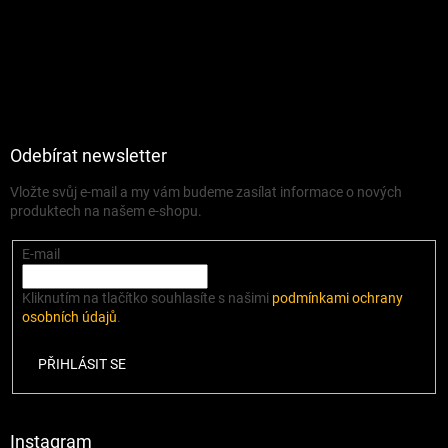
Odebírat newsletter
Vložte svůj e-mail a my vám budeme zasílat informace o nových
produktech na našem e-shopu.
E-mail
Kliknutím na tlačítko souhlasíte s našimi
podmínkami ochrany
osobních údajů
.
PŘIHLÁSIT SE
Instagram