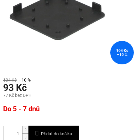
104 Kč
–10 %
104 Kč
–10 %
93 Kč
77 Kč bez DPH
Měrná
Do 5 - 7 dnů
cena:
Přidat do košíku