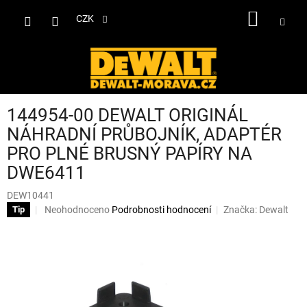
Přejít
NÁKUP
na
CZK
obsah
KOŠÍK
144954-00 DEWALT ORIGINÁL
NÁHRADNÍ PRŮBOJNÍK, ADAPTÉR
PRO PLNÉ BRUSNÝ PAPÍRY NA
DWE6411
DEW10441
Průměrné
Neohodnoceno
Podrobnosti hodnocení
Značka:
Dewalt
Tip
hodnocení
produktu
je
0,0
z
5
hvězdiček.