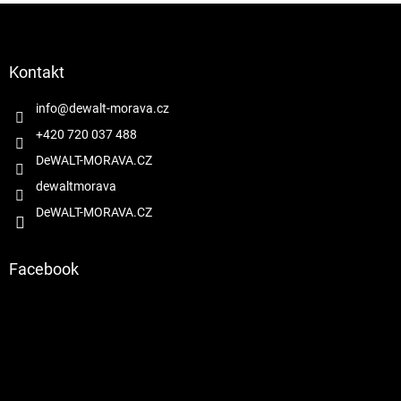
Z
á
p
a
Kontakt
t
í
info
@
dewalt-morava.cz
+420 720 037 488
DeWALT-MORAVA.CZ
dewaltmorava
DeWALT-MORAVA.CZ
Facebook