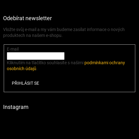
Odebírat newsletter
Vložte svůj e-mail a my vám budeme zasílat informace o nových
produktech na našem e-shopu.
E-mail
Kliknutím na tlačítko souhlasíte s našimi
podmínkami ochrany
osobních údajů
.
PŘIHLÁSIT SE
Instagram