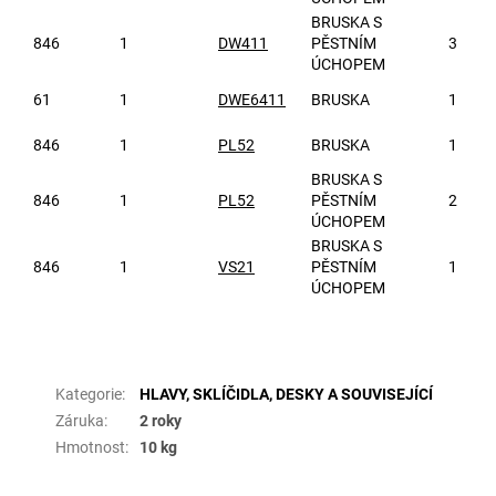
BRUSKA S
846
1
DW411
PĚSTNÍM
3
ÚCHOPEM
61
1
DWE6411
BRUSKA
1
846
1
PL52
BRUSKA
1
BRUSKA S
846
1
PL52
PĚSTNÍM
2
ÚCHOPEM
BRUSKA S
846
1
VS21
PĚSTNÍM
1
ÚCHOPEM
Doplňkové parametry
Kategorie
:
HLAVY, SKLÍČIDLA, DESKY A SOUVISEJÍCÍ
Záruka
:
2 roky
Hmotnost
:
10 kg