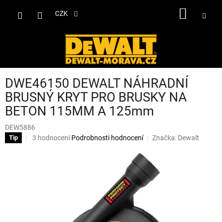
Přejít
NÁKUP
na
CZK
obsah
KOŠÍK
DWE46150 DEWALT NÁHRADNÍ
BRUSNÝ KRYT PRO BRUSKY NA
BETON 115MM A 125mm
DEW5886
Průměrné
3 hodnocení
Podrobnosti hodnocení
Značka:
Dewalt
Tip
hodnocení
produktu
je
3,3
z
5
hvězdiček.