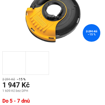
2 291 Kč
–15 %
2 291 Kč
–15 %
1 947 Kč
1 609 Kč bez DPH
Měrná
Do 5 - 7 dnů
cena: