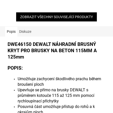
hvězdiček.
hvězdiček.
ZOBRAZIT VŠECHNY SOUVISEJÍCÍ PRODUKTY
Popis
Diskuze
DWE46150 DEWALT NÁHRADNÍ BRUSNÝ
KRYT PRO BRUSKY NA BETON 115MM A
125mm
POPIS:
Umožňuje zachycení škodlivého prachu během
broušení ploch
Upevňuje se přímo na brusky DEWALT s
průměrem kotouče 115 až 125 mm pomocí
rychloupínací příchytky
Posuvná část umožňuje přístup do rohů a k
okrajům ploch