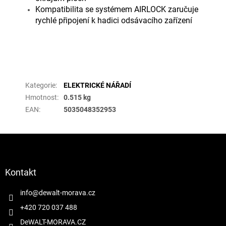
Kompatibilita se systémem AIRLOCK zaručuje
rychlé připojení k hadici odsávacího zařízení
Doplňkové parametry
Kategorie
:
ELEKTRICKÉ NÁŘADÍ
Hmotnost
:
0.515 kg
EAN
:
5035048352953
Z
á
p
a
Kontakt
t
í
info
@
dewalt-morava.cz
+420 720 037 488
DeWALT-MORAVA.CZ