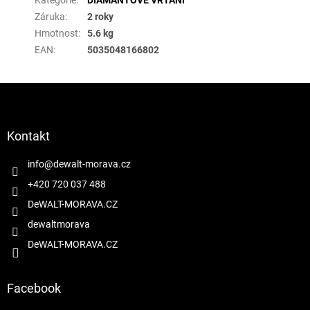
Kategorie
:
DIAMANTOVÉ VRTÁNÍ
Záruka
:
2 roky
Hmotnost
:
5.6 kg
EAN
:
5035048166802
Z
á
p
a
Kontakt
t
í
info
@
dewalt-morava.cz
+420 720 037 488
DeWALT-MORAVA.CZ
dewaltmorava
DeWALT-MORAVA.CZ
Facebook