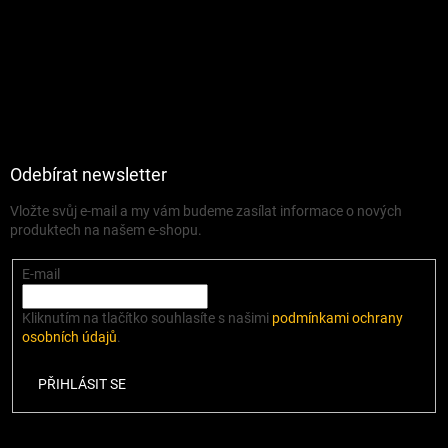
Odebírat newsletter
Vložte svůj e-mail a my vám budeme zasílat informace o nových
produktech na našem e-shopu.
E-mail
Kliknutím na tlačítko souhlasíte s našimi
podmínkami ochrany
osobních údajů
.
PŘIHLÁSIT SE