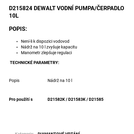
D215824 DEWALT VODNÍ PUMPA/ČERPADLO
10L
POPIS:
Není-li k dispozici vodovod
Nádrž na 10 l zvyšuje kapacitu
Manometr zlepšuje regulaci
TECHNICKÉ PARAMETRY:
Popis
Nádrž na 10 l
Pro použití s
D21582K / D21583K / D21585
Doplňkové parametry