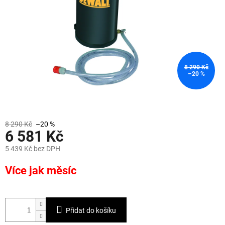
8 290 Kč
–20 %
8 290 Kč
–20 %
6 581 Kč
5 439 Kč bez DPH
Měrná
Více jak měsíc
cena:
Přidat do košíku