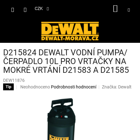
Přejít
NÁKUP
na
CZK
obsah
KOŠÍK
D215824 DEWALT VODNÍ PUMPA/
ČERPADLO 10L PRO VRTAČKY NA
MOKRÉ VRTÁNÍ D21583 A D21585
DEW11876
Průměrné
Neohodnoceno
Podrobnosti hodnocení
Značka:
Dewalt
Tip
hodnocení
produktu
je
0,0
z
5
hvězdiček.