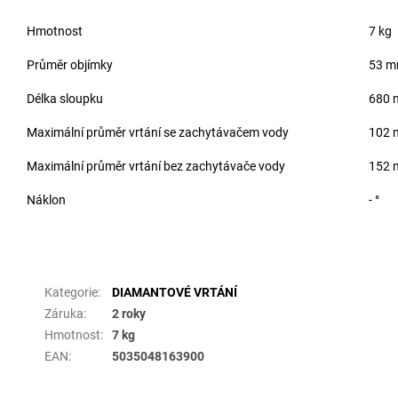
Hmotnost
7 kg
Průměr objímky
53 
Délka sloupku
680
Maximální průměr vrtání se zachytávačem vody
102
Maximální průměr vrtání bez zachytávače vody
152
Náklon
- °
Doplňkové parametry
Kategorie
:
DIAMANTOVÉ VRTÁNÍ
Záruka
:
2 roky
Hmotnost
:
7 kg
EAN
:
5035048163900