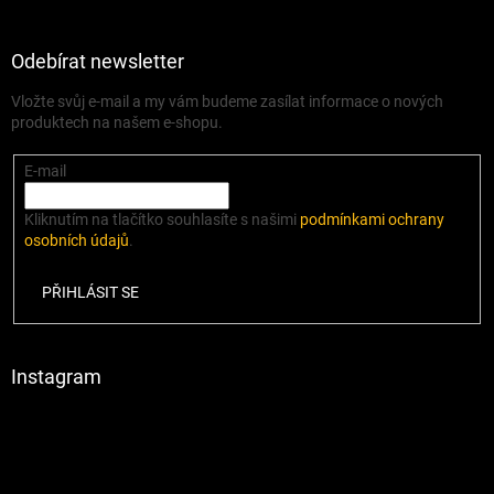
Odebírat newsletter
Vložte svůj e-mail a my vám budeme zasílat informace o nových
produktech na našem e-shopu.
E-mail
Kliknutím na tlačítko souhlasíte s našimi
podmínkami ochrany
osobních údajů
.
PŘIHLÁSIT SE
Instagram