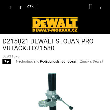
Přejít
NÁKUP
na
CZK
obsah
KOŠÍK
D215821 DEWALT STOJAN PRO
VRTAČKU D21580
DEW11870
Průměrné
Neohodnoceno
Podrobnosti hodnocení
Značka:
Dewalt
Tip
hodnocení
produktu
je
0,0
z
5
hvězdiček.