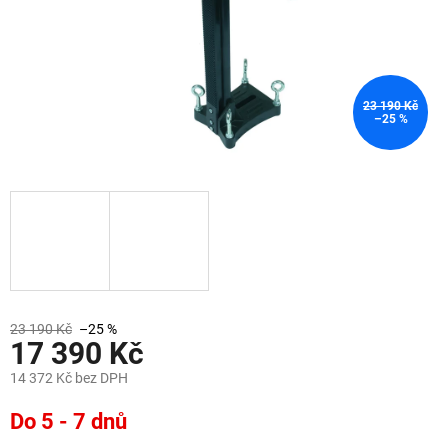
23 190 Kč
–25 %
23 190 Kč
–25 %
17 390 Kč
14 372 Kč bez DPH
Měrná
Do 5 - 7 dnů
cena: