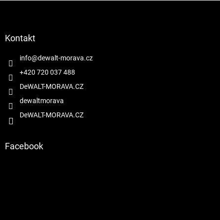
Z
á
p
a
Kontakt
t
í
info
@
dewalt-morava.cz
+420 720 037 488
DeWALT-MORAVA.CZ
dewaltmorava
DeWALT-MORAVA.CZ
Facebook