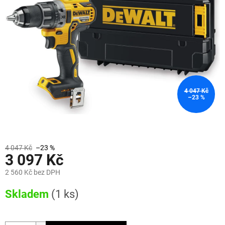
4 047 Kč
–23 %
4 047 Kč
–23 %
3 097 Kč
2 560 Kč bez DPH
Měrná
Skladem
(1 ks)
cena: