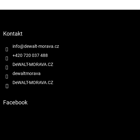
Z
á
p
a
Kontakt
t
í
info
@
dewalt-morava.cz
+420 720 037 488
DeWALT-MORAVA.CZ
dewaltmorava
DeWALT-MORAVA.CZ
Facebook