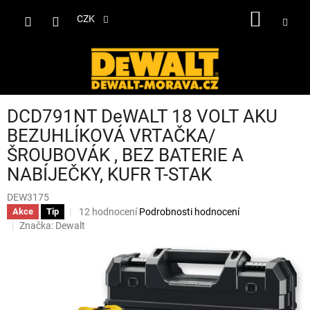
Přejít
NÁKUP
na
CZK
obsah
KOŠÍK
DCD791NT DeWALT 18 VOLT AKU
BEZUHLÍKOVÁ VRTAČKA/
ŠROUBOVÁK , BEZ BATERIE A
NABÍJEČKY, KUFR T-STAK
DEW3175
Průměrné
12 hodnocení
Podrobnosti hodnocení
Akce
Tip
hodnocení
Značka:
Dewalt
produktu
je
4,1
z
5
hvězdiček.