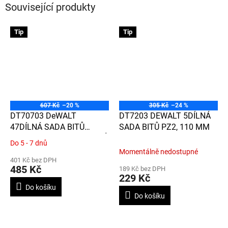
Související produkty
Tip
Tip
607 Kč
–20 %
305 Kč
–24 %
DT70703 DeWALT
DT7203 DEWALT 5DÍLNÁ
47DÍLNÁ SADA BITŮ
SADA BITŮ PZ2, 110 MM
TORX/PH/PZ A NÁSTAVCŮ
Do 5 - 7 dnů
Průměrné
Momentálně nedostupné
hodnocení
401 Kč bez DPH
produktu
485 Kč
189 Kč bez DPH
je
229 Kč
5,0
Do košíku
z
Do košíku
5
hvězdiček.