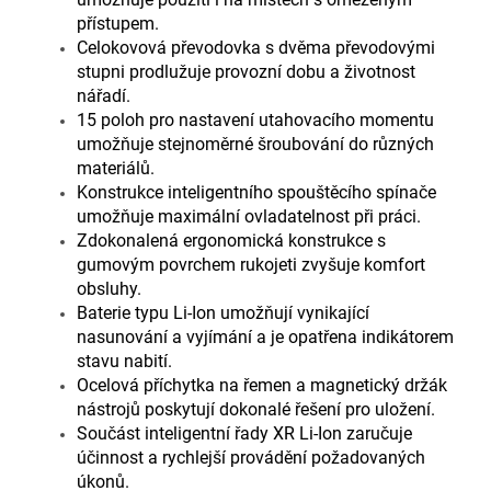
přístupem.
Celokovová převodovka s dvěma převodovými
stupni prodlužuje provozní dobu a životnost
nářadí.
15 poloh pro nastavení utahovacího momentu
umožňuje stejnoměrné šroubování do různých
materiálů.
Konstrukce inteligentního spouštěcího spínače
umožňuje maximální ovladatelnost při práci.
Zdokonalená ergonomická konstrukce s
gumovým povrchem rukojeti zvyšuje komfort
obsluhy.
Baterie typu Li-Ion umožňují vynikající
nasunování a vyjímání a je opatřena indikátorem
stavu nabití.
Ocelová příchytka na řemen a magnetický držák
nástrojů poskytují dokonalé řešení pro uložení.
Součást inteligentní řady XR Li-Ion zaručuje
účinnost a rychlejší provádění požadovaných
úkonů.