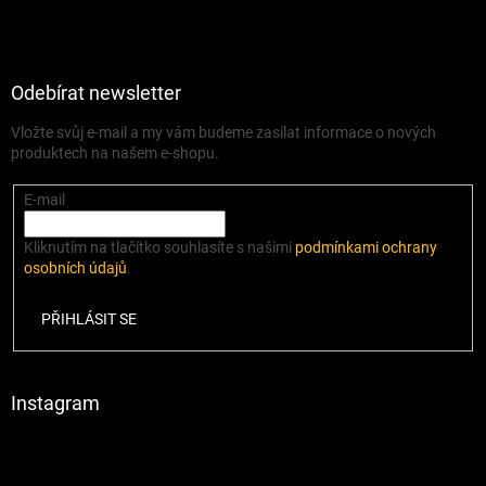
Odebírat newsletter
Vložte svůj e-mail a my vám budeme zasílat informace o nových
produktech na našem e-shopu.
E-mail
Kliknutím na tlačítko souhlasíte s našimi
podmínkami ochrany
osobních údajů
.
PŘIHLÁSIT SE
Instagram