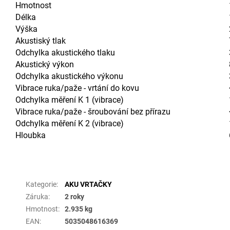
Hmotnost
Délka
Výška
Akustiský tlak
Odchylka akustického tlaku
Akustický výkon
Odchylka akustického výkonu
Vibrace ruka/paže - vrtání do kovu
Odchylka měření K 1 (vibrace)
Vibrace ruka/paže - šroubování bez přírazu
Odchylka měření K 2 (vibrace)
Hloubka
Doplňkové parametry
Kategorie
:
AKU VRTAČKY
Záruka
:
2 roky
Hmotnost
:
2.935 kg
EAN
:
5035048616369