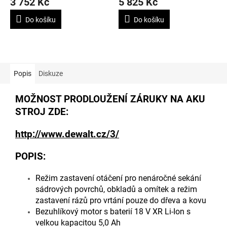
3 752 Kč
5 825 Kč
Do košíku
Do košíku
Popis
Diskuze
MOŽNOST PRODLOUŽENÍ ZÁRUKY NA AKU
STROJ ZDE:
http://www.dewalt.cz/3/
POPIS:
Režim zastavení otáčení pro nenáročné sekání
sádrových povrchů, obkladů a omítek a režim
zastavení rázů pro vrtání pouze do dřeva a kovu
Bezuhlíkový motor s baterií 18 V XR Li-Ion s
velkou kapacitou 5,0 Ah