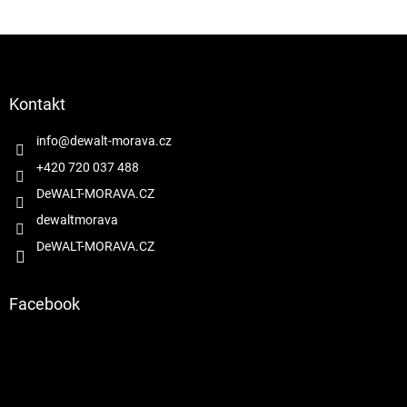
Z
á
p
a
Kontakt
t
í
info
@
dewalt-morava.cz
+420 720 037 488
DeWALT-MORAVA.CZ
dewaltmorava
DeWALT-MORAVA.CZ
Facebook