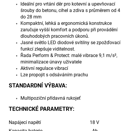
Ideální pro vrtání děr pro kotevní a upevňovací
šrouby do betonu, cihel a zdiva s průměrem od 4
do 28 mm
Kompaktní, lehká a ergonomická konstrukce
zaručuje vyšší komfort a podporu při provádění
dlouhodobých pracovních úkonů.
Jasné světlo LED diodové svítilny se zpožďovací
funkcí zlepšuje viditelnost.
Řada Perform & Protect: malé vibrace 9,1 m/s²,
minimalizace únavy uživatele
Aktivní regulace vibrací
Lze propojit s odsáváním prachu
STANDARDNÍ VÝBAVA:
Multipoziční přídavná rukojeť
TECHNICKÉ PARAMETRY:
Napájecí napětí
18 V
Kapacita baterie
- Ah