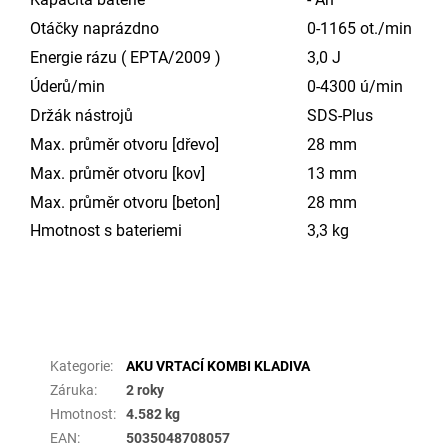
Otáčky naprázdno
0-1165 ot./min
Energie rázu ( EPTA/2009 )
3,0 J
Úderů/min
0-4300 ú/min
Držák nástrojů
SDS-Plus
Max. průměr otvoru [dřevo]
28 mm
Max. průměr otvoru [kov]
13 mm
Max. průměr otvoru [beton]
28 mm
Hmotnost s bateriemi
3,3 kg
Doplňkové parametry
Kategorie
:
AKU VRTACÍ KOMBI KLADIVA
Záruka
:
2 roky
Hmotnost
:
4.582 kg
EAN
:
5035048708057