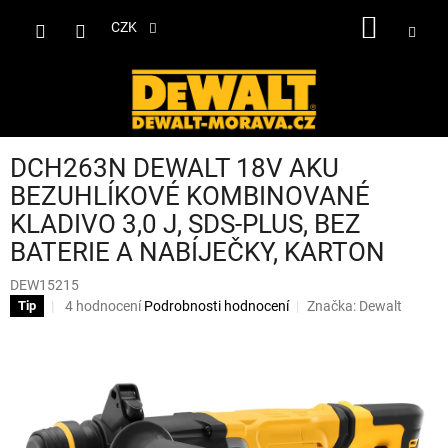
Přejít
NÁKUP
na
CZK
obsah
KOŠÍK
DCH263N DEWALT 18V AKU
BEZUHLÍKOVÉ KOMBINOVANÉ
KLADIVO 3,0 J, SDS-PLUS, BEZ
BATERIE A NABÍJEČKY, KARTON
DEW15215
Průměrné
4 hodnocení
Podrobnosti hodnocení
Značka:
Dewalt
Tip
hodnocení
produktu
je
4,3
z
5
hvězdiček.