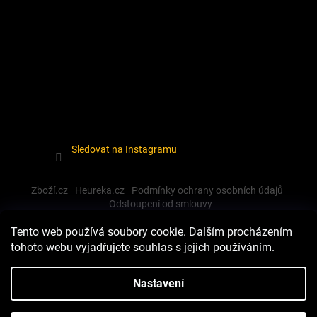
Sledovat na Instagramu
Zboží.cz
Heureka.cz
Podmínky ochrany osobních údajů
Odstoupení od smlouvy
Tento web používá soubory cookie. Dalším procházením
tohoto webu vyjadřujete souhlas s jejich používáním.
Vytvořil Shoptet
Nastavení
Copyright 2026
Dewalt-morava
. Všechna práva vyhrazena.