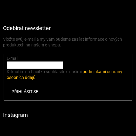
Odebírat newsletter
Vložte svůj e-mail a my vám budeme zasílat informace o nových
produktech na našem e-shopu.
E-mail
Kliknutím na tlačítko souhlasíte s našimi
podmínkami ochrany
osobních údajů
.
PŘIHLÁSIT SE
Instagram