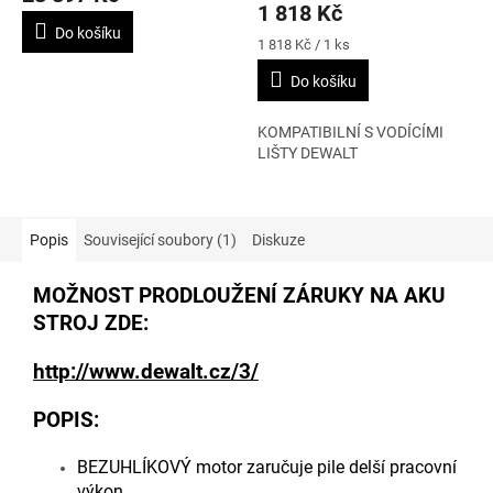
je
1 818 Kč
4,4
Do košíku
Měrná
z
1 818 Kč / 1 ks
cena:
5
Do košíku
hvězdiček.
KOMPATIBILNÍ S VODÍCÍMI
LIŠTY DEWALT
Popis
Související soubory (1)
Diskuze
MOŽNOST PRODLOUŽENÍ ZÁRUKY NA AKU
STROJ ZDE:
http://www.dewalt.cz/3/
POPIS:
BEZUHLÍKOVÝ motor zaručuje pile delší pracovní
výkon