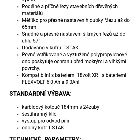
Podélné a příčné řezy stavebních dřevěných
materiálů
Měřítko pro přesné nastaven hloubky řžezu až do
65mm
Snadné a přesné nastavení šikmých řezů až do
úhlu 57°
Dodáváno v kufru T-STAK
Pevné vstřikované a vyztužené polypropylenové
dno poskytuje ochranu před mokrými a vlhkými
povrchy.
Kompatibilní s bateriemi 18volt XR i s bateriemi
FLEXVOLT 6,0 Ah a 9,0Ah!
STANDARDNÍ VÝBAVA:
karbidový kotouč 184mm s 24zuby
šestihranný klíč
výstup pro odvod pilin
odolný kufr T-STAK
TECHNICKÉ PARAMETRY: