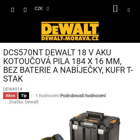
Přejít
NÁKUP
na
CZK
obsah
KOŠÍK
DCS570NT DEWALT 18 V AKU
KOTOUČOVÁ PILA 184 X 16 MM,
BEZ BATERIE A NABÍJEČKY, KUFR T-
STAK
DEW4914
Průměrné
1 hodnocení
Podrobnosti hodnocení
Akce
Tip
hodnocení
Značka:
Dewalt
produktu
je
5,0
z
5
hvězdiček.