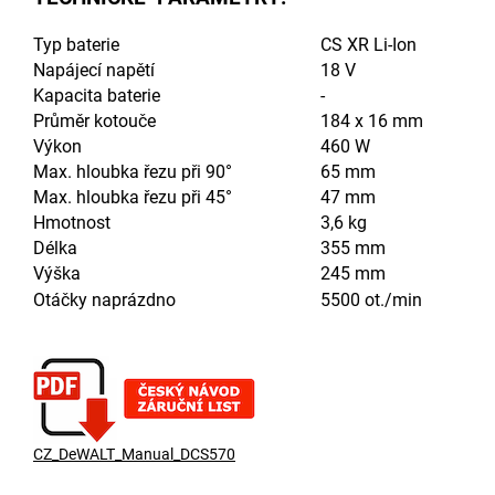
Typ baterie
CS XR Li-Ion
Napájecí napětí
18 V
Kapacita baterie
-
Průměr kotouče
184 x 16 mm
Výkon
460 W
Max. hloubka řezu při 90°
65 mm
Max. hloubka řezu při 45°
47 mm
Hmotnost
3,6 kg
Délka
355 mm
Výška
245 mm
Otáčky naprázdno
5500 ot./min
CZ_DeWALT_Manual_DCS570