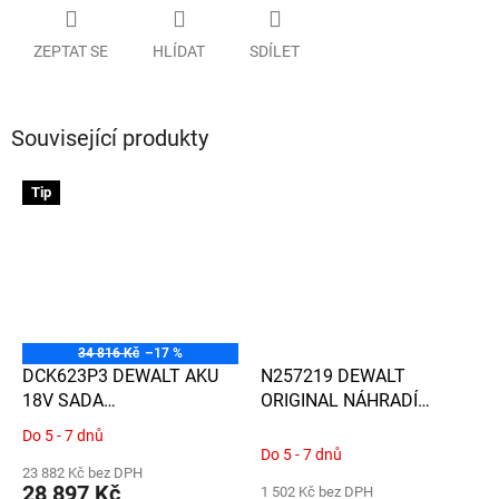
ZEPTAT SE
HLÍDAT
SDÍLET
Související produkty
Tip
34 816 Kč
–17 %
DCK623P3 DEWALT AKU
N257219 DEWALT
18V SADA
ORIGINAL NÁHRADÍ
BEZUHLÍKOVÉHO NÁŘADÍ
PODSTAVA PRO
Do 5 - 7 dnů
Průměrné
KOTOUČOVÉ PILY DCS572
Do 5 - 7 dnů
hodnocení
A DALŠÍ
23 882 Kč bez DPH
produktu
28 897 Kč
1 502 Kč bez DPH