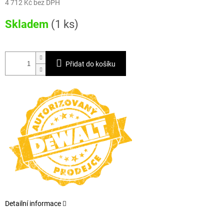
4 712 Kč bez DPH
Měrná
Skladem
(1 ks)
cena:
Přidat do košíku
Detailní informace