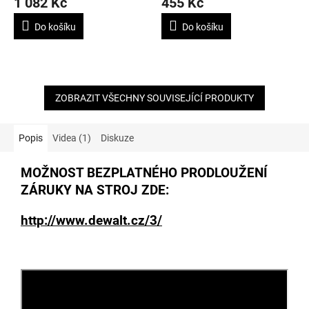
1 082 Kč
455 Kč
je
je
5,0
5,0
Do košíku
Do košíku
z
z
5
5
hvězdiček.
hvězdiček.
ZOBRAZIT VŠECHNY SOUVISEJÍCÍ PRODUKTY
Popis
Videa (1)
Diskuze
MOŽNOST BEZPLATNÉHO PRODLOUŽENÍ
ZÁRUKY NA STROJ ZDE:
http://www.dewalt.cz/3/