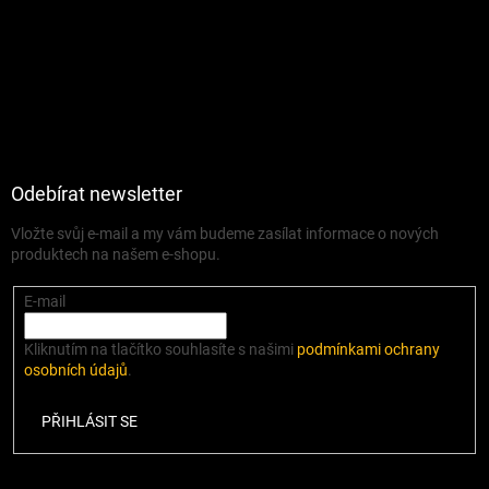
Odebírat newsletter
Vložte svůj e-mail a my vám budeme zasílat informace o nových
produktech na našem e-shopu.
E-mail
Kliknutím na tlačítko souhlasíte s našimi
podmínkami ochrany
osobních údajů
.
PŘIHLÁSIT SE