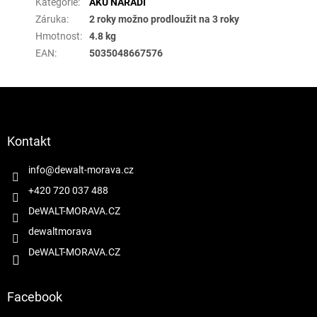
Kategorie
:
AKU NÁŘADÍ
Záruka
:
2 roky možno prodloužit na 3 roky
Hmotnost
:
4.8 kg
EAN
:
5035048667576
Z
á
p
a
Kontakt
t
í
info
@
dewalt-morava.cz
+420 720 037 488
DeWALT-MORAVA.CZ
dewaltmorava
DeWALT-MORAVA.CZ
Facebook