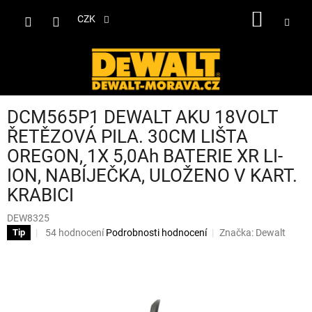
Přejít
NÁKUP
na
CZK
obsah
KOŠÍK
DCM565P1 DEWALT AKU 18VOLT
ŘETĚZOVÁ PILA. 30CM LIŠTA
OREGON, 1X 5,0Ah BATERIE XR LI-
ION, NABÍJEČKA, ULOŽENO V KART.
KRABICI
DEW8325
Průměrné
54 hodnocení
Podrobnosti hodnocení
Značka:
Dewalt
Tip
hodnocení
produktu
je
3,1
z
5