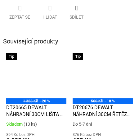
ZEPTAT SE
HLÍDAT
SDÍLET
Související produkty
Tip
Tip
1 353 Kč
–20 %
560 Kč
–18 %
DT20665 DEWALT
DT20676 DEWALT
NÁHRADNÍ 30CM LIŠTA A
NÁHRADNÍ 30CM ŘETĚZ
ŘETĚZ OREGON PRO AKU
PRO AKU ŘETĚZOVOU
Skladem
(13 ks)
Do 5-7 dní
Průměrné
Průměrné
ŘETĚZOVOU PILU DCM565
PILU DCM565
hodnocení
hodnocení
894 Kč bez DPH
376 Kč bez DPH
produktu
produktu