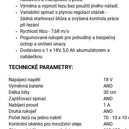
Výměna a vypnutí řezu bez použití jiného nářadí.
Variabilní spínač s plynou regulací otáček -
žádná startovací šňůra a zvýšená kontrola práce
při řezání
Rychlost řězu - 7,68 m/s
Pogumované rukojeti pro pohodlný a bezpečný
úchop a snížení únavy.
Dodáváno s 1 x 18V, 5,0 Ah akumulátorem a
nabíječkou
TECHNICKÉ PARAMETRY:
Napájecí napětí
18 V
Výměnná baterie
ANO
Délka lišty
30 cm
Zajišťovací spínač
ANO
Nabíjecí proud
1 A
Druhá rukojeť
ANO
Počet řezů na jedno nabití
70 - 10 x 10
Kontrolní okénko pro množství oleje
ANO