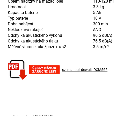
Objem nádržky na mazací olej
110-120 ml
Hmotnost
3.3 kg
Kapacita baterie
5 Ah
Typ baterie
18 V
Doba nabíjení
300 min
Neklouzavá rukojeť
ANO
Odchylka akustického výkonu
96.5 dB(A)
Odchylka akustického tlaku
76.5 dB(A)
Měřené vibrace ruka/paže m/s2
3.5 m/s2
cz_manual_dewalt_DCM565
Doplňkové parametry