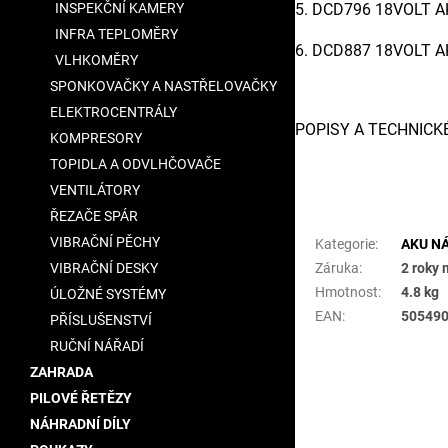
5. DCD796 18VOLT 
INSPEKČNÍ KAMERY
INFRA TEPLOMĚRY
6. DCD887 18VOLT 
VLHKOMĚRY
SPONKOVAČKY A NASTŘELOVAČKY
ELEKTROCENTRÁLY
POPISY A TECHNICK
KOMPRESORY
TOPIDLA A ODVLHČOVAČE
VENTILÁTORY
Doplňkové para
ŘEZAČE SPÁR
VIBRAČNÍ PĚCHY
Kategorie
:
AKU N
Záruka
:
2 roky 
VIBRAČNÍ DESKY
Hmotnost
:
4.8 kg
ÚLOŽNÉ SYSTÉMY
EAN
:
50549
PŘÍSLUŠENSTVÍ
RUČNÍ NÁŘADÍ
ZAHRADA
PILOVÉ ŘETĚZY
NÁHRADNÍ DÍLY