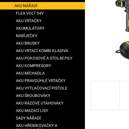
a
AKU NÁŘADÍ
n
FLEX VOLT 54V
e
AKU VRTAČKY
l
AKUMULÁTORY
NABÍJEČKY
AKU BRUSKY
AKU VRTACÍ KOMBI KLADIVA
AKU POKOSOVÉ A STOLNÍ PILY
AKU KOMPRESORY
AKU MÍCHADLA
AKU PRAVOÚHLÉ VRTAČKY
AKU VYTLAČOVACÍ PISTOLE
AKU ŠROUBOVÁKY
AKU RÁZOVÉ UTAHOVÁKY
AKU MAZACÍ LISY
SADY NÁŘADÍ
AKU HŘEBÍKOVAČKY A