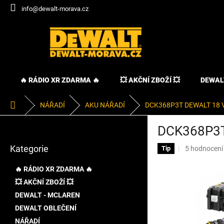
Přejít
info@dewalt-morava.cz
na
obsah
🔥 RÁDIO XR ZDARMA 🔥
💥 AKČNÍ ZBOŽÍ 💥
DEWAL
Domů
NÁŘADÍ
AKU NÁŘADÍ
DCK368P3T DEWALT 18 
P
DCK368P3T
o
Přeskočit
s
Kategorie
Průměrné
5 hodnocení
kategorie
Tip
t
hodnocení
r
produktu
🔥 RÁDIO XR ZDARMA 🔥
a
je
💥 AKČNÍ ZBOŽÍ 💥
n
4,8
DEWALT - MCLAREN
z
n
5
í
DEWALT OBLEČENÍ
hvězdiček.
p
NÁŘADÍ