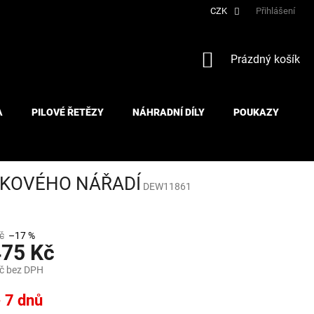
CZK
Přihlášení
NÁKUPNÍ
Prázdný košík
KOŠÍK
A
PILOVÉ ŘETĚZY
NÁHRADNÍ DÍLY
POUKAZY
ÍKOVÉHO NÁŘADÍ
DEW11861
č
–17 %
475 Kč
č bez DPH
- 7 dnů