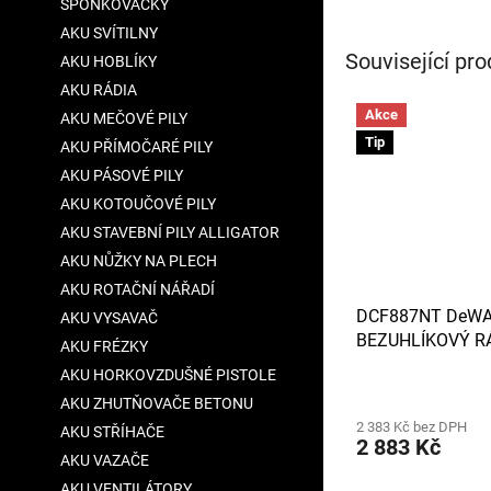
SPONKOVAČKY
AKU SVÍTILNY
Související pro
AKU HOBLÍKY
AKU RÁDIA
Akce
AKU MEČOVÉ PILY
Tip
AKU PŘÍMOČARÉ PILY
AKU PÁSOVÉ PILY
AKU KOTOUČOVÉ PILY
AKU STAVEBNÍ PILY ALLIGATOR
AKU NŮŽKY NA PLECH
AKU ROTAČNÍ NÁŘADÍ
DCF887NT DeWA
AKU VYSAVAČ
BEZUHLÍKOVÝ R
AKU FRÉZKY
UTAHOVÁK 1/4" -
AKU HORKOVZDUŠNÉ PISTOLE
NABÍJEČKY, KUF
Průměrné
AKU ZHUTŇOVAČE BETONU
hodnocení
2 383 Kč bez DPH
produktu
AKU STŘÍHAČE
2 883 Kč
je
AKU VAZAČE
3,2
AKU VENTILÁTORY