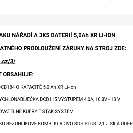
z
z
5
5
hvězdiček.
hvězdiček.
KU NÁŘADÍ A 3KS BATERIÍ 5,0Ah XR LI-ION
ATNÉHO PRODLOUŽENÍ ZÁRUKY NA STROJ ZDE:
.cz/3/
T OBSAHUJE:
B184 O KAPACITĚ 5,0 Ah XR Li-Ion
RYCHLONABÍJEČKA DCB115 VÝSTUPEM 4,0A, 10,8V - 18 V
HOVATELNÉ KUFRY T-STAK SYSTEM
KU BEZUHLÍKOVÉ KOMBI KLADIVO SDS-PLUS. 2,1 J SÍLA ÚDE