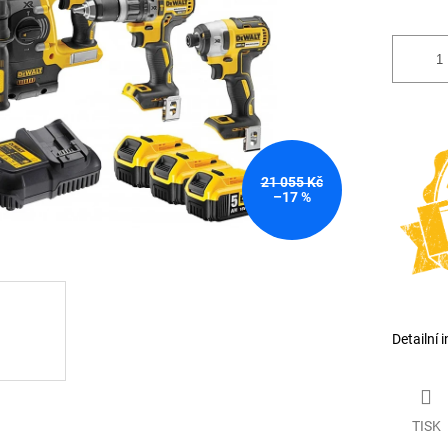
21 055 Kč
–17 %
Detailní 
TISK