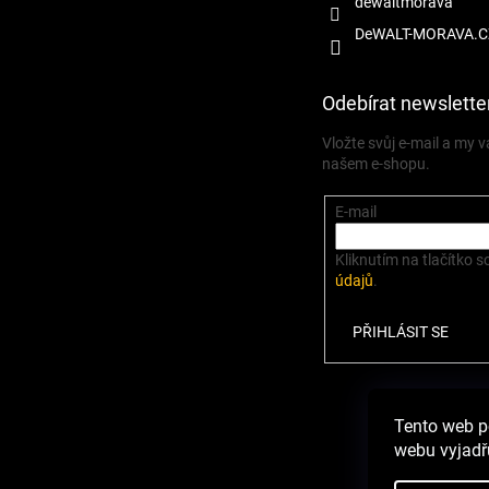
dewaltmorava
DeWALT-MORAVA.C
Odebírat newslette
Vložte svůj e-mail a my
našem e-shopu.
E-mail
Kliknutím na tlačítko s
údajů
.
PŘIHLÁSIT SE
Zbož
Tento web p
webu vyjadřu