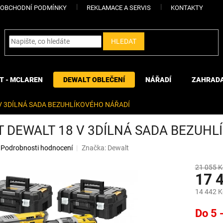
OBCHODNÍ PODMÍNKY
REKLAMACE A SERVIS
KONTAKTY
HLEDAT
T - MCLAREN
DEWALT OBLEČENÍ
NÁŘADÍ
ZAHRAD
V 3DÍLNÁ SADA BEZUHLÍKOVÉHO NÁŘADÍ
 DEWALT 18 V 3DÍLNÁ SADA BEZUHL
Podrobnosti hodnocení
Značka:
Dewalt
21 055 K
17 
14 442 K
Měrná
Do 5 
cena: