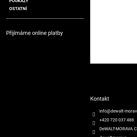
POUKAZY
OSTATNÍ
Přijímáme online platby
Z
á
p
a
t
Kontakt
í
info
@
dewalt-morav
+420 720 037 488
DeWALT-MORAVA.C