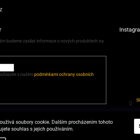
Z
r
Instagr
 vám budeme zasílat informace o nových produktech na
ouhlasíte s našimi
podmínkami ochrany osobních
S
í.cz
Heureka.cz
Podmínky ochrany osobních údajů
Odstoupení od sm
oužívá soubory cookie. Dalším procházením tohoto
jete souhlas s jejich používáním.