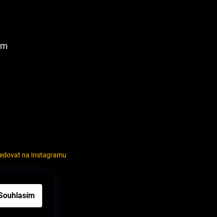
am
ledovat na Instagramu
louvy
Souhlasím