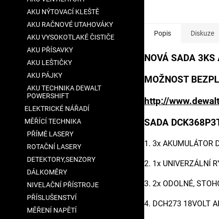
z
5
AKU NÝTOVACÍ KLEŠTĚ
hvězdiček.
AKU RAČNOVÉ UTAHOVÁKY
Popis
Diskuze
AKU VYSOKOTLAKÉ ČISTIČE
AKU PŘÍSAVKY
NOVÁ SADA 3KS A
AKU LEŠTIČKY
AKU PÁJKY
MOŽNOST BEZPL
AKU TECHNIKA DEWALT
POWERSHIFT
http://www.dewalt
ELEKTRICKÉ NÁŘADÍ
SADA DCK368P3
MĚŘÍCÍ TECHNIKA
PŘÍMÉ LASERY
1. 3x AKUMULÁTOR DC
ROTAČNÍ LASERY
DETEKTORY,SENZORY
2. 1x UNIVERZÁLNÍ 
DÁLKOMĚRY
3. 2x ODOLNÉ, STO
NIVELAČNÍ PŘÍSTROJE
PŘÍSLUŠENSTVÍ
4. DCH273 18VOLT A
MĚŘENÍ NAPĚTÍ