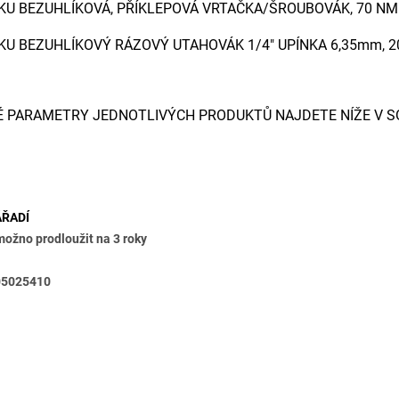
AKU BEZUHLÍKOVÁ, PŘÍKLEPOVÁ VRTAČKA/ŠROUBOVÁK, 70 N
AKU BEZUHLÍKOVÝ RÁZOVÝ UTAHOVÁK 1/4" UPÍNKA 6,35mm,
É PARAMETRY JEDNOTLIVÝCH PRODUKTŮ NAJDETE NÍŽE V S
metry
ÁŘADÍ
možno prodloužit na 3 roky
05025410