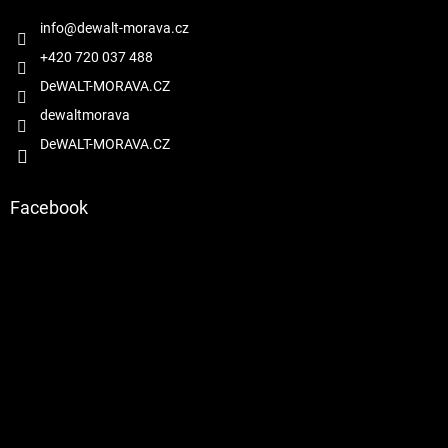
t
í
info
@
dewalt-morava.cz
+420 720 037 488
DeWALT-MORAVA.CZ
dewaltmorava
DeWALT-MORAVA.CZ
Facebook