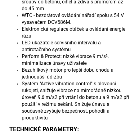
šrouby do betonu, cihel a zdiva s průměrem až
do 45 mm
WTC - bezdrátové ovládání nářadí spolu s 54 V
vysavačem DCV586M.
Elektronická regulace otáček a ovládání energie
rázu
LED ukazatele servisního intervalu a
antirotačního systému
Perform & Protect: nízké vibrace 9 m/s²,
minimalizace únavy uživatele
Bezuhlíkový motor pro lepší dobu chodu a
jednodušší údržbu
Systém "Active vibration control" s plovoucí
rukojeti, snižuje vibrace na mimořádně nízkou
úroveň 9,6 m/s2 při vrtání do betonu a 9 m/s2 při
použití v režimu sekání. Snižuje únavu a
současně zvyšuje bezpečnost, pohodlí a
produktivitu
TECHNICKÉ PARAMETRY: