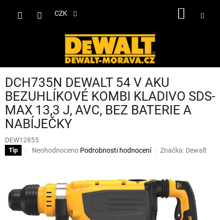
Přejít
NÁKUP
na
CZK
obsah
KOŠÍK
DCH735N DEWALT 54 V AKU
BEZUHLÍKOVÉ KOMBI KLADIVO SDS-
MAX 13,3 J, AVC, BEZ BATERIE A
NABÍJEČKY
DEW12855
Průměrné
Neohodnoceno
Podrobnosti hodnocení
Značka:
Dewalt
Tip
hodnocení
produktu
je
0,0
z
5
hvězdiček.