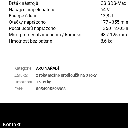
Držák nástrojů
CS SDS-Max
Napájecí napětí baterie
54 V
Energie úderu
13,3 J
Otáčky naprázdno
177 - 355 mi
Počet úderů naprázdno
1350 - 2705 
Max. průmer otvoru beton / korunka
48 / 125 mm
Hmotnost bez baterie
8,6 kg
Doplňkové parametry
Kategorie
:
AKU NÁŘADÍ
Záruka
:
2 roky možno prodloužit na 3 roky
Hmotnost
:
15.35 kg
EAN
:
5054905296988
Z
á
p
a
Kontakt