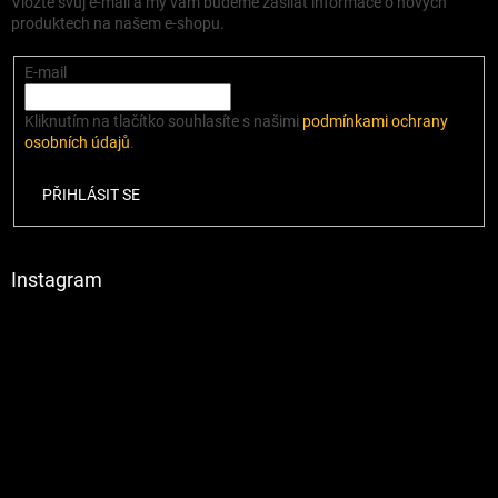
Vložte svůj e-mail a my vám budeme zasílat informace o nových
produktech na našem e-shopu.
E-mail
Kliknutím na tlačítko souhlasíte s našimi
podmínkami ochrany
osobních údajů
.
PŘIHLÁSIT SE
Instagram