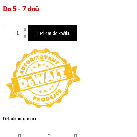
Měrná
Do 5 - 7 dnů
cena:
Přidat do košíku
Detailní informace