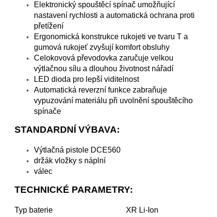
Elektronický spouštěcí spínač umožňující
nastavení rychlosti a automatická ochrana proti
přetížení
Ergonomická konstrukce rukojeti ve tvaru T a
gumová rukojeť zvyšují komfort obsluhy
Celokovová převodovka zaručuje velkou
výtlačnou sílu a dlouhou životnost nářadí
LED dioda pro lepší viditelnost
Automatická reverzní funkce zabraňuje
vypuzování materiálu při uvolnění spouštěcího
spínače
STANDARDNÍ VÝBAVA:
Výtlačná pistole DCE560
držák vložky s náplní
válec
TECHNICKÉ PARAMETRY:
Typ baterie
XR Li-Ion