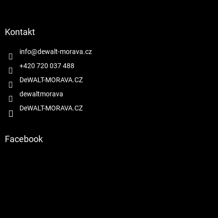
á
p
a
Kontakt
t
í
info
@
dewalt-morava.cz
+420 720 037 488
DeWALT-MORAVA.CZ
dewaltmorava
DeWALT-MORAVA.CZ
Facebook