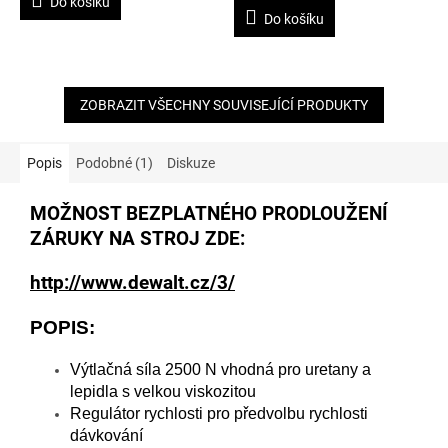
Do košíku
z
Do košíku
5
hvězdiček.
ZOBRAZIT VŠECHNY SOUVISEJÍCÍ PRODUKTY
Popis
Podobné (1)
Diskuze
MOŽNOST BEZPLATNÉHO PRODLOUŽENÍ
ZÁRUKY NA STROJ ZDE:
http://www.dewalt.cz/3/
POPIS:
Výtlačná síla 2500 N vhodná pro uretany a
lepidla s velkou viskozitou
Regulátor rychlosti pro předvolbu rychlosti
dávkování