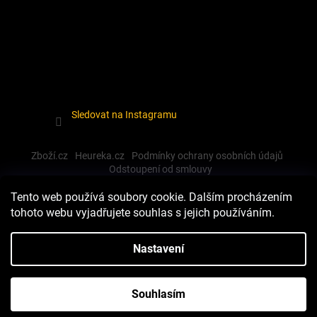
Sledovat na Instagramu
Zboží.cz
Heureka.cz
Podmínky ochrany osobních údajů
Odstoupení od smlouvy
Tento web používá soubory cookie. Dalším procházením
tohoto webu vyjadřujete souhlas s jejich používáním.
Vytvořil Shoptet
Nastavení
Copyright 2026
Dewalt-morava
. Všechna práva vyhrazena.
Souhlasím
Upravit nastavení cookies