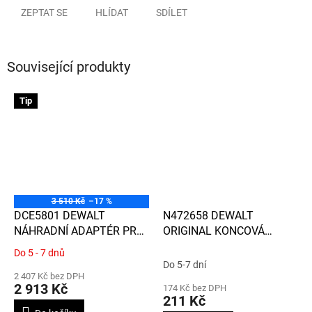
ZEPTAT SE
HLÍDAT
SDÍLET
Související produkty
Tip
3 510 Kč
–17 %
DCE5801 DEWALT
N472658 DEWALT
NÁHRADNÍ ADAPTÉR PRO
ORIGINAL KONCOVÁ
POUŽITÍ S NÁPLNĚMI PRO
KRYTKA PRO VÝTLAČNÉ
Do 5 - 7 dnů
Průměrné
SÁLÁMY NA 600 ML
PISTOLE DCE580 A DALŠÍ
Do 5-7 dní
hodnocení
2 407 Kč bez DPH
produktu
2 913 Kč
174 Kč bez DPH
je
211 Kč
5,0