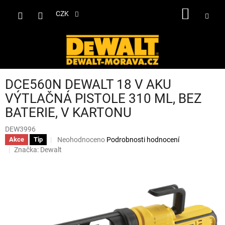
Přejít
NÁKUP
na
CZK
obsah
KOŠÍK
DCE560N DEWALT 18 V AKU
VÝTLAČNÁ PISTOLE 310 ML, BEZ
BATERIE, V KARTONU
DEW3996
Průměrné
Neohodnoceno
Podrobnosti hodnocení
Akce
Tip
hodnocení
Značka:
Dewalt
produktu
je
0,0
z
5
hvězdiček.