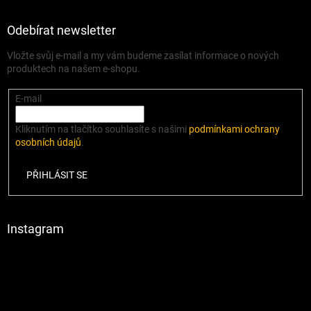
Odebírat newsletter
Vložte svůj e-mail a my vám budeme zasílat informace o nových
produktech na našem e-shopu.
E-mail
Kliknutím na tlačítko souhlasíte s našimi
podmínkami ochrany
osobních údajů
.
PŘIHLÁSIT SE
Instagram