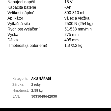
Napájecí napětí
18 V
Kapacita baterie
- Ah
Velikost náplně
300-310 ml
Aplikátor
válec a vložka
Výtlačná síla
2500 N (254 kg)
Rychlost vytláčení
51-533 mm/min
Výška
275 mm
Délka
495 mm
Hmotnost (s bateriemi)
1,8 /2,2 kg
Doplňkové parametry
Kategorie
:
AKU NÁŘADÍ
Záruka
:
2 roky
Hmotnost
:
2.58 kg
EAN
:
5035048642030
Z