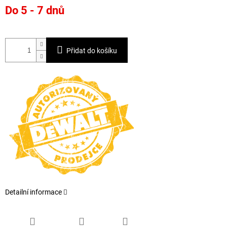
Měrná
Do 5 - 7 dnů
cena:
Přidat do košíku
Detailní informace