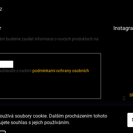
Z
r
Instagr
 vám budeme zasílat informace o nových produktech na
ouhlasíte s našimi
podmínkami ochrany osobních
S
í.cz
Heureka.cz
Podmínky ochrany osobních údajů
Odstoupení od sm
oužívá soubory cookie. Dalším procházením tohoto
jete souhlas s jejich používáním.