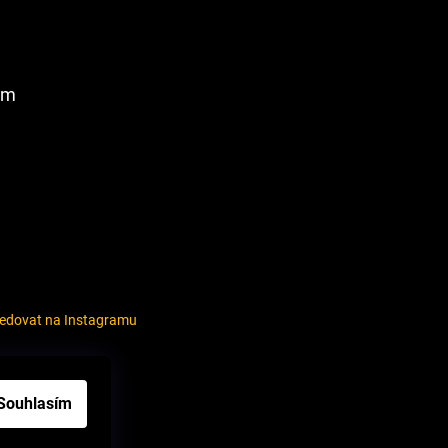
am
ledovat na Instagramu
louvy
Souhlasím