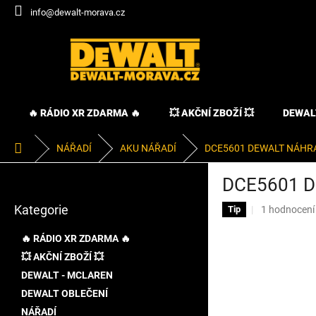
Přejít
info@dewalt-morava.cz
na
obsah
🔥 RÁDIO XR ZDARMA 🔥
💥 AKČNÍ ZBOŽÍ 💥
DEWAL
Domů
NÁŘADÍ
AKU NÁŘADÍ
DCE5601 DEWALT NÁHRA
P
DCE5601 D
o
Přeskočit
s
Kategorie
Průměrné
1 hodnocení
kategorie
Tip
t
hodnocení
r
produktu
🔥 RÁDIO XR ZDARMA 🔥
a
je
💥 AKČNÍ ZBOŽÍ 💥
n
5,0
DEWALT - MCLAREN
z
n
5
í
DEWALT OBLEČENÍ
hvězdiček.
p
NÁŘADÍ