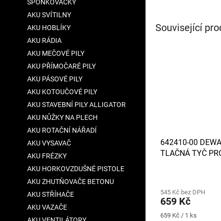
SPONKOVAČKY
AKU SVÍTILNY
Související pro
AKU HOBLÍKY
AKU RÁDIA
AKU MEČOVÉ PILY
AKU PŘÍMOČARÉ PILY
AKU PÁSOVÉ PILY
AKU KOTOUČOVÉ PILY
AKU STAVEBNÍ PILY ALLIGATOR
AKU NŮŽKY NA PLECH
AKU ROTAČNÍ NÁŘADÍ
642410-00 DEWA
AKU VYSAVAČ
TLAČNÁ TYČ PR
AKU FRÉZKY
PISTOLE DCE560
AKU HORKOVZDUŠNÉ PISTOLE
AKU ZHUTŇOVAČE BETONU
545 Kč bez DPH
AKU STŘÍHAČE
659 Kč
AKU VAZAČE
Měrná
659 Kč / 1 ks
AKU VENTILÁTORY