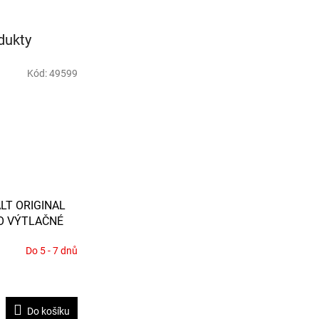
dukty
Kód:
49599
LT ORIGINAL
O VÝTLAČNÉ
 A DALŠÍ
Do 5 - 7 dnů
Do košíku