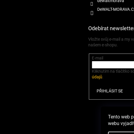
dewaltmorava
DeWALT-MORAVA.C
Odebírat newslette
Vložte svůj e-mail a my
našem e-shopu.
E-mail
Kliknutím na tlačítko s
údajů
.
PŘIHLÁSIT SE
Zbož
Tento web p
webu vyjadřu