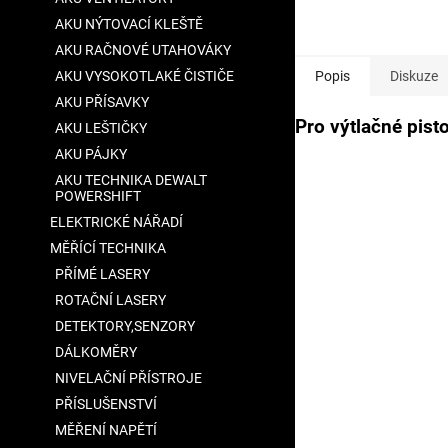
cena:
AKU NÝTOVACÍ KLEŠTĚ
AKU RAČNOVÉ UTAHOVÁKY
AKU VYSOKOTLAKÉ ČISTIČE
Popis
Diskuze
AKU PŘÍSAVKY
Pro výtlačné pis
AKU LEŠTIČKY
AKU PÁJKY
AKU TECHNIKA DEWALT
POWERSHIFT
ELEKTRICKÉ NÁŘADÍ
MĚŘÍCÍ TECHNIKA
PŘÍMÉ LASERY
ROTAČNÍ LASERY
DETEKTORY,SENZORY
DÁLKOMĚRY
NIVELAČNÍ PŘÍSTROJE
PŘÍSLUŠENSTVÍ
MĚŘENÍ NAPĚTÍ