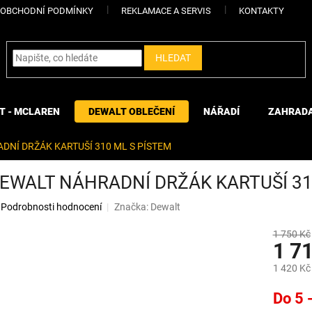
OBCHODNÍ PODMÍNKY
REKLAMACE A SERVIS
KONTAKTY
HLEDAT
T - MCLAREN
DEWALT OBLEČENÍ
NÁŘADÍ
ZAHRAD
DNÍ DRŽÁK KARTUŠÍ 310 ML S PÍSTEM
EWALT NÁHRADNÍ DRŽÁK KARTUŠÍ 31
Podrobnosti hodnocení
Značka:
Dewalt
1 750 Kč
1 7
1 420 Kč
Měrná
Do 5 
cena: