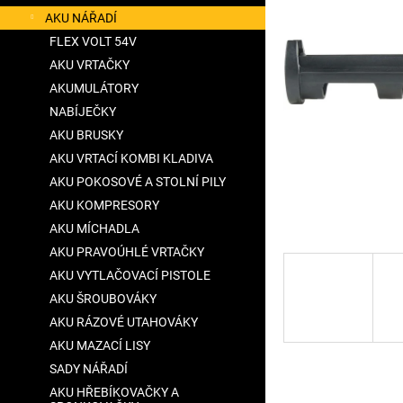
a
AKU NÁŘADÍ
n
FLEX VOLT 54V
e
AKU VRTAČKY
l
AKUMULÁTORY
NABÍJEČKY
AKU BRUSKY
AKU VRTACÍ KOMBI KLADIVA
AKU POKOSOVÉ A STOLNÍ PILY
AKU KOMPRESORY
AKU MÍCHADLA
AKU PRAVOÚHLÉ VRTAČKY
AKU VYTLAČOVACÍ PISTOLE
AKU ŠROUBOVÁKY
AKU RÁZOVÉ UTAHOVÁKY
AKU MAZACÍ LISY
SADY NÁŘADÍ
AKU HŘEBÍKOVAČKY A