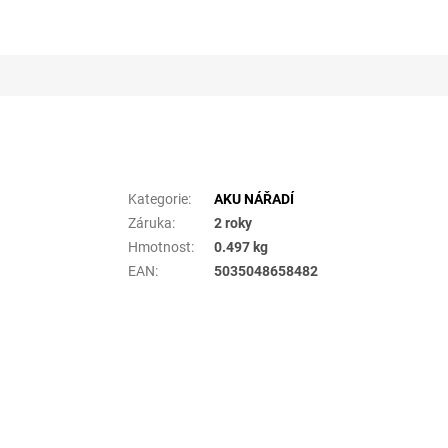
Doplňkové parametry
Kategorie
:
AKU NÁŘADÍ
Záruka
:
2 roky
Hmotnost
:
0.497 kg
EAN
:
5035048658482