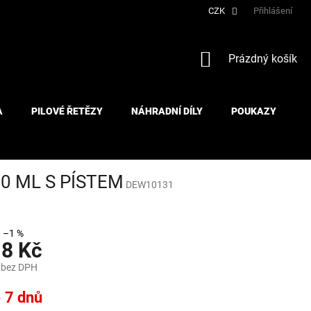
CZK
Přihlášení
NÁKUPNÍ
Prázdný košík
KOŠÍK
A
PILOVÉ ŘETĚZY
NÁHRADNÍ DÍLY
POUKAZY
0 ML S PÍSTEM
DEW10131
–1 %
18 Kč
 bez DPH
- 7 dnů