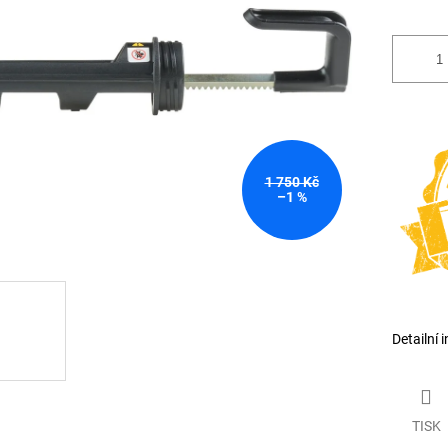
1 750 Kč
–1 %
Detailní 
TISK