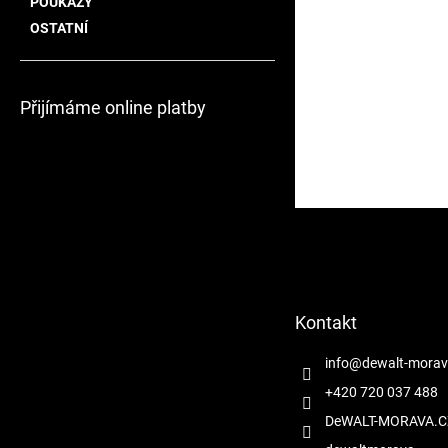
POUKAZY
OSTATNÍ
Přijímáme online platby
Z
á
p
a
t
Kontakt
í
info
@
dewalt-morav
+420 720 037 488
DeWALT-MORAVA.C