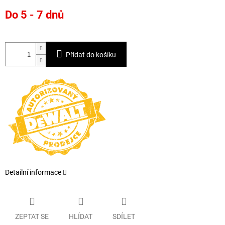
Měrná
Do 5 - 7 dnů
cena:
Přidat do košíku
Detailní informace
ZEPTAT SE
HLÍDAT
SDÍLET