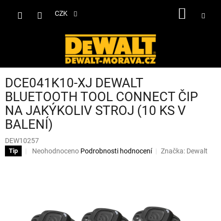
Přejít
NÁKUP
na
CZK
obsah
KOŠÍK
DCE041K10-XJ DEWALT
BLUETOOTH TOOL CONNECT ČIP
NA JAKÝKOLIV STROJ (10 KS V
BALENÍ)
DEW10257
Průměrné
Neohodnoceno
Podrobnosti hodnocení
Značka:
Dewalt
Tip
hodnocení
produktu
je
0,0
z
5
hvězdiček.