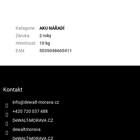
Doplňkové parametry
Kategorie
:
AKU NÁŘADÍ
Záruka
:
2 roky
Hmotnost
:
10 kg
EAN
:
5035048665411
Z
á
p
a
Kontakt
t
í
info
@
dewalt-morava.cz
+420 720 037 488
DeWALT-MORAVA.CZ
dewaltmorava
DeWALT-MORAVA.CZ