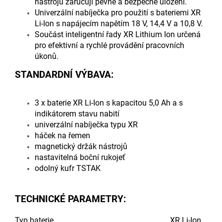
nástrojů zaručují pevné a bezpečné uložení.
Univerzální nabíječka pro použití s bateriemi XR
Li-Ion s napájecím napětím 18 V, 14,4 V a 10,8 V.
Součást inteligentní řady XR Lithium Ion určená
pro efektivní a rychlé provádění pracovních
úkonů.
STANDARDNÍ VÝBAVA:
3 x baterie XR Li-Ion s kapacitou 5,0 Ah a s
indikátorem stavu nabití
univerzální nabíječka typu XR
háček na řemen
magnetický držák nástrojů
nastavitelná boční rukojeť
odolný kufr TSTAK
TECHNICKÉ PARAMETRY:
Typ baterie
XR Li-Ion