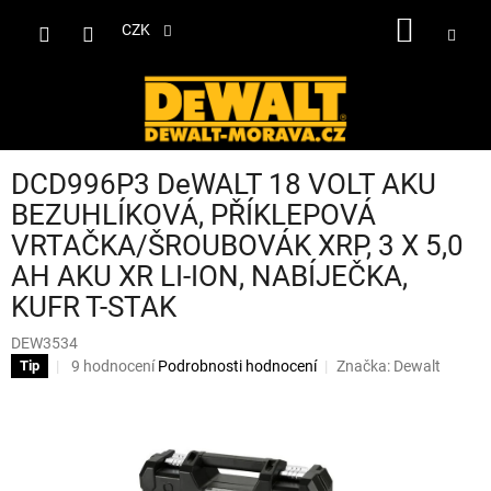
Přejít
NÁKUP
na
CZK
obsah
KOŠÍK
DCD996P3 DeWALT 18 VOLT AKU
BEZUHLÍKOVÁ, PŘÍKLEPOVÁ
VRTAČKA/ŠROUBOVÁK XRP, 3 X 5,0
AH AKU XR LI-ION, NABÍJEČKA,
KUFR T-STAK
DEW3534
Průměrné
9 hodnocení
Podrobnosti hodnocení
Značka:
Dewalt
Tip
hodnocení
produktu
je
3,7
z
5