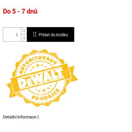
Měrná
Do 5 - 7 dnů
cena:
Přidat do košíku
Detailní informace