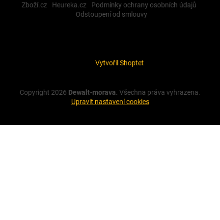
Zboží.cz
Heureka.cz
Podmínky ochrany osobních údajů
Odstoupení od smlouvy
Vytvořil Shoptet
Copyright 2026
Dewalt-morava
. Všechna práva vyhrazena.
Upravit nastavení cookies