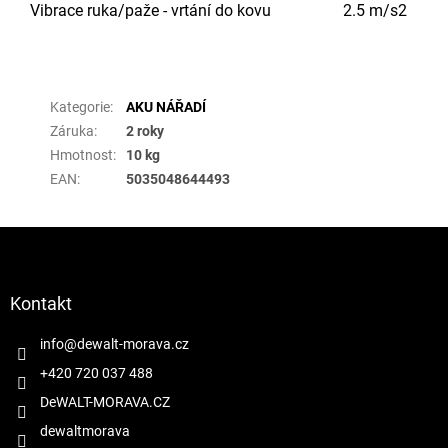
Vibrace ruka/paže - vrtání do kovu
2.5 m/s2
Doplňkové parametry
Kategorie
:
AKU NÁŘADÍ
Záruka
:
2 roky
Hmotnost
:
10 kg
EAN
:
5035048644493
Z
á
p
a
Kontakt
t
í
info
@
dewalt-morava.cz
+420 720 037 488
DeWALT-MORAVA.CZ
dewaltmorava