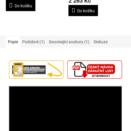
2 263 Kč
5,0
Do košíku
z
Do košíku
5
hvězdiček.
Popis
Podobné (1)
Související soubory (1)
Diskuze