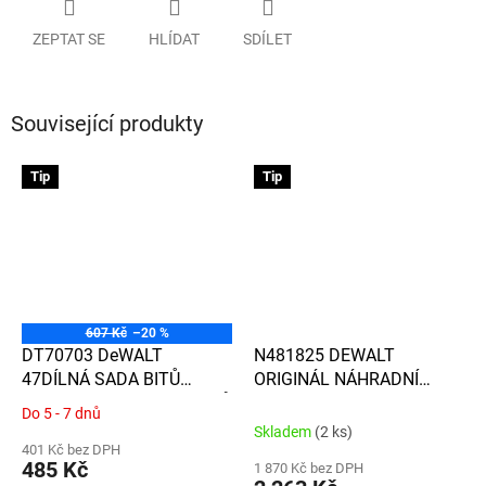
ZEPTAT SE
HLÍDAT
SDÍLET
Související produkty
Tip
Tip
607 Kč
–20 %
DT70703 DeWALT
N481825 DEWALT
47DÍLNÁ SADA BITŮ
ORIGINÁL NÁHRADNÍ
TORX/PH/PZ A NÁSTAVCŮ
MOTOR A SPÍNAČ VČ.
Do 5 - 7 dnů
Průměrné
ELEKTRONIKY PRO AKU
Skladem
(2 ks)
hodnocení
VRTAČKY DCD991 A
401 Kč bez DPH
produktu
485 Kč
1 870 Kč bez DPH
DCD996
je