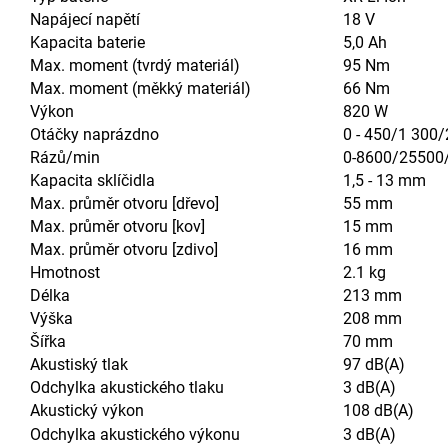
Napájecí napětí
18 V
Kapacita baterie
5,0 Ah
Max. moment (tvrdý materiál)
95 Nm
Max. moment (měkký materiál)
66 Nm
Výkon
820 W
Otáčky naprázdno
0 - 450/1 300/
Rázů/min
0-8600/25500
Kapacita sklíčidla
1,5 - 13 mm
Max. průměr otvoru [dřevo]
55 mm
Max. průměr otvoru [kov]
15 mm
Max. průměr otvoru [zdivo]
16 mm
Hmotnost
2.1 kg
Délka
213 mm
Výška
208 mm
Šířka
70 mm
Akustiský tlak
97 dB(A)
Odchylka akustického tlaku
3 dB(A)
Akustický výkon
108 dB(A)
Odchylka akustického výkonu
3 dB(A)