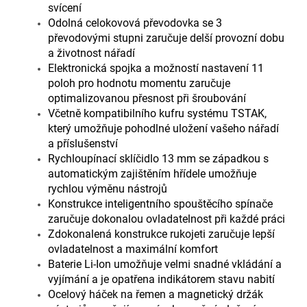
svícení
Odolná celokovová převodovka se 3
převodovými stupni zaručuje delší provozní dobu
a životnost nářadí
Elektronická spojka a možností nastavení 11
poloh pro hodnotu momentu zaručuje
optimalizovanou přesnost při šroubování
Včetně kompatibilního kufru systému TSTAK,
který umožňuje pohodlné uložení vašeho nářadí
a příslušenství
Rychloupínací sklíčidlo 13 mm se západkou s
automatickým zajištěním hřídele umožňuje
rychlou výměnu nástrojů
Konstrukce inteligentního spouštěcího spínače
zaručuje dokonalou ovladatelnost při každé práci
Zdokonalená konstrukce rukojeti zaručuje lepší
ovladatelnost a maximální komfort
Baterie Li-Ion umožňuje velmi snadné vkládání a
vyjímání a je opatřena indikátorem stavu nabití
Ocelový háček na řemen a magnetický držák